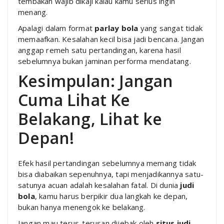
tembakan wajib dikaji kalau kamu serius ingin
menang.
Apalagi dalam format
parlay bola
yang sangat tidak
memaafkan. Kesalahan kecil bisa jadi bencana. Jangan
anggap remeh satu pertandingan, karena hasil
sebelumnya bukan jaminan performa mendatang.
Kesimpulan: Jangan
Cuma Lihat Ke
Belakang, Lihat ke
Depan!
Efek hasil pertandingan sebelumnya memang tidak
bisa diabaikan sepenuhnya, tapi menjadikannya satu-
satunya acuan adalah kesalahan fatal. Di dunia
judi
bola
, kamu harus berpikir dua langkah ke depan,
bukan hanya menengok ke belakang.
Jangan mau terus-terusan dijebak oleh
situs judi