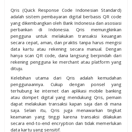
Qris (Quick Response Code Indonesian Standard)
adalah sistem pembayaran digital berbasis QR code
yang dikembangkan oleh Bank Indonesia dan asosiasi
perbankan di Indonesia. Qris memungkinkan
pengguna untuk melakukan transaksi keuangan
secara cepat, aman, dan praktis tanpa harus mengisi
data kartu atau rekening secara manual. Dengan
hanya scan QR code, dana langsung berpindah dari
rekening pengguna ke merchant atau platform yang
dituju.
Kelebihan utama dari Qris adalah kemudahan
penggunaannya. Cukup dengan ponsel yang
terhubung ke internet dan aplikasi mobile banking
atau dompet digital yang mendukung Qris, pemain
dapat melakukan transaksi kapan saja dan di mana
saja. Selain itu, Qris juga menawarkan tingkat
keamanan yang tinggi karena transaksi dilakukan
secara end-to-end encryption dan tidak memerlukan
data kartu yang sensitif.