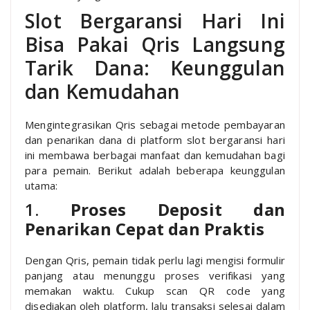
Slot Bergaransi Hari Ini
Bisa Pakai Qris Langsung
Tarik Dana: Keunggulan
dan Kemudahan
Mengintegrasikan Qris sebagai metode pembayaran
dan penarikan dana di platform slot bergaransi hari
ini membawa berbagai manfaat dan kemudahan bagi
para pemain. Berikut adalah beberapa keunggulan
utama:
1.
Proses Deposit dan
Penarikan Cepat dan Praktis
Dengan Qris, pemain tidak perlu lagi mengisi formulir
panjang atau menunggu proses verifikasi yang
memakan waktu. Cukup scan QR code yang
disediakan oleh platform, lalu transaksi selesai dalam