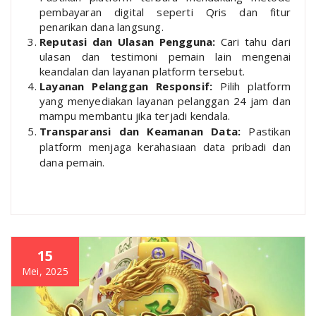
pembayaran digital seperti Qris dan fitur
penarikan dana langsung.
Reputasi dan Ulasan Pengguna:
Cari tahu dari
ulasan dan testimoni pemain lain mengenai
keandalan dan layanan platform tersebut.
Layanan Pelanggan Responsif:
Pilih platform
yang menyediakan layanan pelanggan 24 jam dan
mampu membantu jika terjadi kendala.
Transparansi dan Keamanan Data:
Pastikan
platform menjaga kerahasiaan data pribadi dan
dana pemain.
15
Mei, 2025