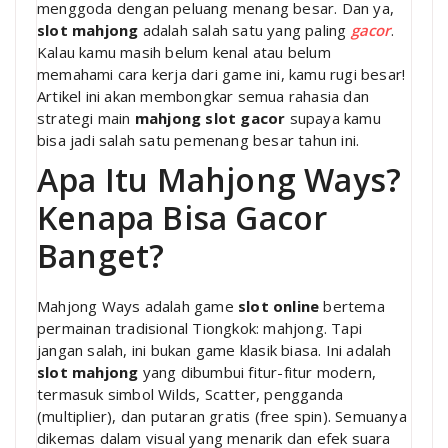
menggoda dengan peluang menang besar. Dan ya,
slot mahjong
adalah salah satu yang paling
gacor
.
Kalau kamu masih belum kenal atau belum
memahami cara kerja dari game ini, kamu rugi besar!
Artikel ini akan membongkar semua rahasia dan
strategi main
mahjong slot gacor
supaya kamu
bisa jadi salah satu pemenang besar tahun ini.
Apa Itu Mahjong Ways?
Kenapa Bisa Gacor
Banget?
Mahjong Ways adalah game
slot online
bertema
permainan tradisional Tiongkok: mahjong. Tapi
jangan salah, ini bukan game klasik biasa. Ini adalah
slot mahjong
yang dibumbui fitur-fitur modern,
termasuk simbol Wilds, Scatter, pengganda
(multiplier), dan putaran gratis (free spin). Semuanya
dikemas dalam visual yang menarik dan efek suara