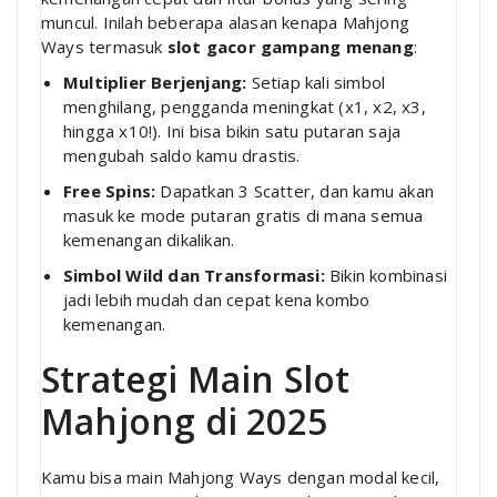
muncul. Inilah beberapa alasan kenapa Mahjong
Ways termasuk
slot gacor gampang menang
:
Multiplier Berjenjang:
Setiap kali simbol
menghilang, pengganda meningkat (x1, x2, x3,
hingga x10!). Ini bisa bikin satu putaran saja
mengubah saldo kamu drastis.
Free Spins:
Dapatkan 3 Scatter, dan kamu akan
masuk ke mode putaran gratis di mana semua
kemenangan dikalikan.
Simbol Wild dan Transformasi:
Bikin kombinasi
jadi lebih mudah dan cepat kena kombo
kemenangan.
Strategi Main Slot
Mahjong di 2025
Kamu bisa main Mahjong Ways dengan modal kecil,