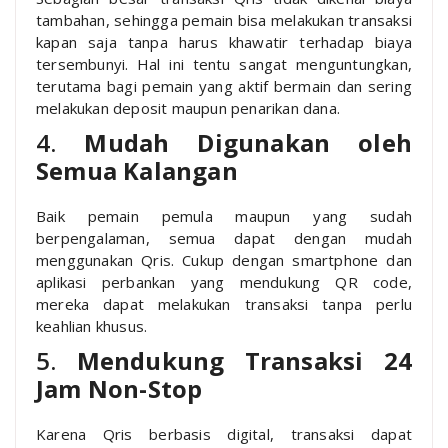
tambahan, sehingga pemain bisa melakukan transaksi
kapan saja tanpa harus khawatir terhadap biaya
tersembunyi. Hal ini tentu sangat menguntungkan,
terutama bagi pemain yang aktif bermain dan sering
melakukan deposit maupun penarikan dana.
4.
Mudah Digunakan oleh
Semua Kalangan
Baik pemain pemula maupun yang sudah
berpengalaman, semua dapat dengan mudah
menggunakan Qris. Cukup dengan smartphone dan
aplikasi perbankan yang mendukung QR code,
mereka dapat melakukan transaksi tanpa perlu
keahlian khusus.
5.
Mendukung Transaksi 24
Jam Non-Stop
Karena Qris berbasis digital, transaksi dapat