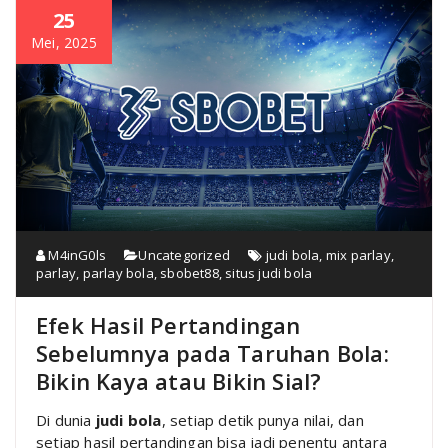
25
Mei, 2025
M4inG0ls
Uncategorized
judi bola
,
mix parlay
,
parlay
,
parlay bola
,
sbobet88
,
situs judi bola
Efek Hasil Pertandingan
Sebelumnya pada Taruhan Bola:
Bikin Kaya atau Bikin Sial?
Di dunia
judi bola
, setiap detik punya nilai, dan
setiap hasil pertandingan bisa jadi penentu antara