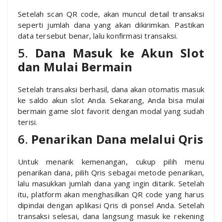
Setelah scan QR code, akan muncul detail transaksi
seperti jumlah dana yang akan dikirimkan. Pastikan
data tersebut benar, lalu konfirmasi transaksi.
5.
Dana Masuk ke Akun Slot
dan Mulai Bermain
Setelah transaksi berhasil, dana akan otomatis masuk
ke saldo akun slot Anda. Sekarang, Anda bisa mulai
bermain game slot favorit dengan modal yang sudah
terisi.
6.
Penarikan Dana melalui Qris
Untuk menarik kemenangan, cukup pilih menu
penarikan dana, pilih Qris sebagai metode penarikan,
lalu masukkan jumlah dana yang ingin ditarik. Setelah
itu, platform akan menghasilkan QR code yang harus
dipindai dengan aplikasi Qris di ponsel Anda. Setelah
transaksi selesai, dana langsung masuk ke rekening