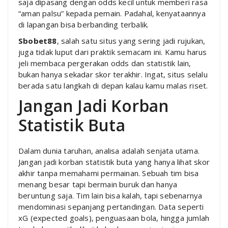
saja dipasang dengan odds kecil untuk memberi rasa
“aman palsu” kepada pemain. Padahal, kenyataannya
di lapangan bisa berbanding terbalik.
Sbobet88
, salah satu situs yang sering jadi rujukan,
juga tidak luput dari praktik semacam ini. Kamu harus
jeli membaca pergerakan odds dan statistik lain,
bukan hanya sekadar skor terakhir. Ingat, situs selalu
berada satu langkah di depan kalau kamu malas riset.
Jangan Jadi Korban
Statistik Buta
Dalam dunia taruhan, analisa adalah senjata utama.
Jangan jadi korban statistik buta yang hanya lihat skor
akhir tanpa memahami permainan. Sebuah tim bisa
menang besar tapi bermain buruk dan hanya
beruntung saja. Tim lain bisa kalah, tapi sebenarnya
mendominasi sepanjang pertandingan. Data seperti
xG (expected goals), penguasaan bola, hingga jumlah