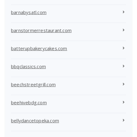
barnabysatl.com
barnstormerrestaurant.com
batterupbakerycakes.com
bbqclassics.com
beechstreetgrill.com
beehivebdg.com
bellydancetopeka.com