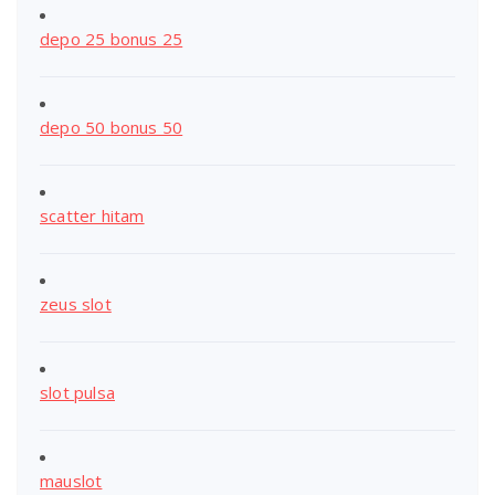
depo 25 bonus 25
depo 50 bonus 50
scatter hitam
zeus slot
slot pulsa
mauslot