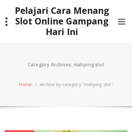
Skip
Pelajari Cara Menang
to
content
Slot Online Gampang
Hari Ini
Category Archives: mahjong slot
Home
/
Archive by category "mahjong slot"