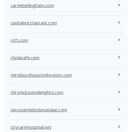
carnebellingham.com
casbahrestaurant.com
ccl5.com
cholacafe.com
chrisbuyshoustonhouses.com
chronicboomdelights.com
cincosentidosboutique.com
citycarehospital.net