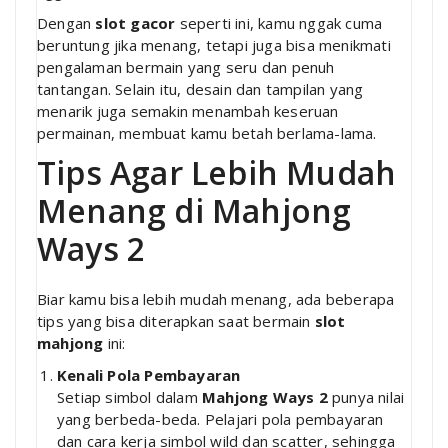
Dengan
slot gacor
seperti ini, kamu nggak cuma
beruntung jika menang, tetapi juga bisa menikmati
pengalaman bermain yang seru dan penuh
tantangan. Selain itu, desain dan tampilan yang
menarik juga semakin menambah keseruan
permainan, membuat kamu betah berlama-lama.
Tips Agar Lebih Mudah
Menang di Mahjong
Ways 2
Biar kamu bisa lebih mudah menang, ada beberapa
tips yang bisa diterapkan saat bermain
slot
mahjong
ini:
Kenali Pola Pembayaran
Setiap simbol dalam
Mahjong Ways 2
punya nilai
yang berbeda-beda. Pelajari pola pembayaran
dan cara kerja simbol wild dan scatter, sehingga