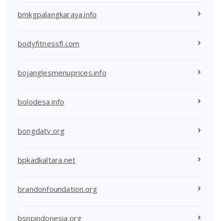
bmkgpalangkaraya.info
bodyfitnessfl.com
bojanglesmenuprices.info
bolodesa.info
bongdatv.org
bpkadkaltara.net
brandonfoundation.org
bsnpindonesia.org