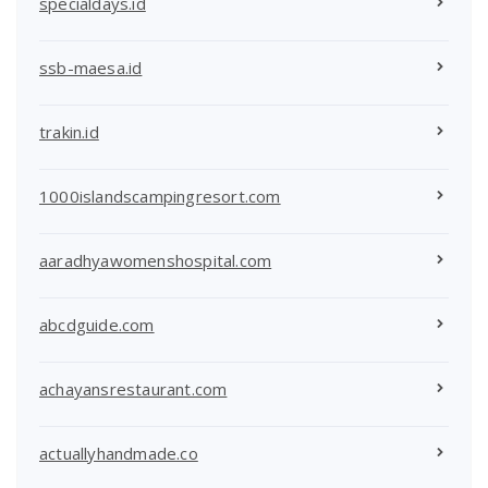
specialdays.id
ssb-maesa.id
trakin.id
1000islandscampingresort.com
aaradhyawomenshospital.com
abcdguide.com
achayansrestaurant.com
actuallyhandmade.co