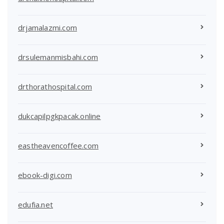
drjamalazmi.com
drsulemanmisbahi.com
drthorathospital.com
dukcapilpgkpacak.online
eastheavencoffee.com
ebook-digi.com
edufia.net