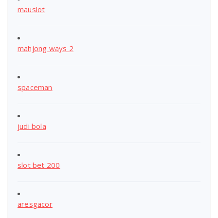
mauslot
mahjong ways 2
spaceman
judi bola
slot bet 200
aresgacor