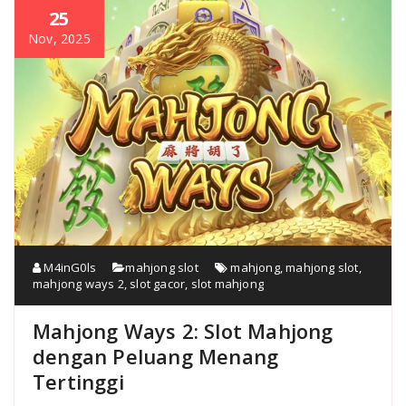
25
Nov, 2025
M4inG0ls
mahjong slot
mahjong
,
mahjong slot
,
mahjong ways 2
,
slot gacor
,
slot mahjong
Mahjong Ways 2: Slot Mahjong
dengan Peluang Menang
Tertinggi