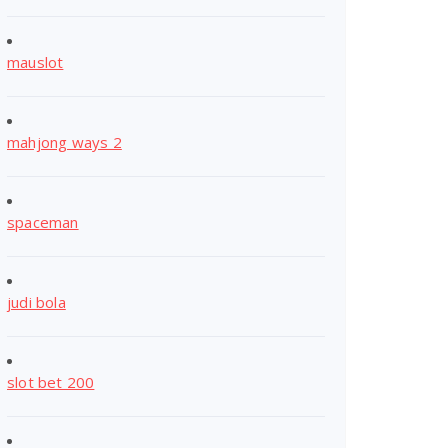
mauslot
mahjong ways 2
spaceman
judi bola
slot bet 200