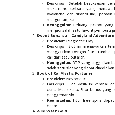
Deskripsi:
Setelah kesuksesan ver
mekanisme terbaru yang menawark
avalanche dan simbol liar, pemain
menguntungkan.
Keunggulan:
Peluang jackpot yang 
menjadi salah satu favorit pemburu ja
Sweet Bonanza – Candyland Adventure
Provider:
Pragmatic Play
Deskripsi:
Slot ini menawarkan te
menggiurkan. Dengan fitur “Tumble,
kali dari satu putaran.
Keunggulan:
RTP yang tinggi (kemba
salah satu slot yang dapat diandalka
Book of Ra: Mystic Fortunes
Provider:
Novomatic
Deskripsi:
Slot klasik ini kembali
dunia Mesir kuno. Fitur bonus yang m
penggemar slot.
Keunggulan:
Fitur free spins dapa
besar.
Wild West Gold