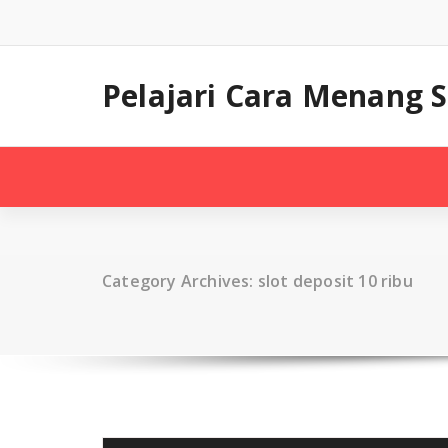
Skip
to
content
Pelajari Cara Menang S
Category Archives: slot deposit 10 ribu