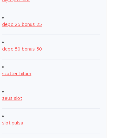
depo 25 bonus 25
depo 50 bonus 50
scatter hitam
zeus slot
slot pulsa