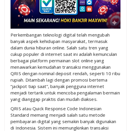
Perkembangan teknologi digital telah mengubah
banyak aspek kehidupan masyarakat, termasuk
dalam dunia hiburan online. Salah satu tren yang
cukup populer di internet saat ini adalah kemunculan
berbagai platform permainan slot online yang
menawarkan kemudahan transaksi menggunakan
QRIS dengan nominal deposit rendah, seperti 10 ribu
rupiah. Ditambah lagi dengan promosi bertema
“jackpot tiap saat”, banyak pengguna internet
menjadi tertarik untuk mencoba pengalaman bermain
yang dianggap praktis dan mudah diakses.
QRIS atau Quick Response Code Indonesian
Standard memang menjadi salah satu metode
pembayaran digital yang semakin banyak digunakan
di Indonesia. Sistem ini memungkinkan transaksi