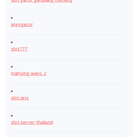
aresgacor
slot777
mahjong ways 2
slot qris
slot server thailand