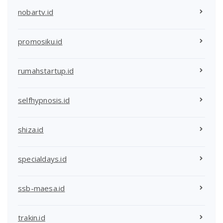
nobartv.id
promosiku.id
rumahstartup.id
selfhypnosis.id
shiza.id
specialdays.id
ssb-maesa.id
trakin.id