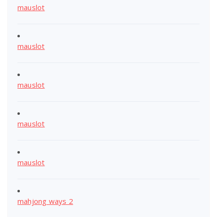
mauslot
mauslot
mauslot
mauslot
mauslot
mahjong ways 2