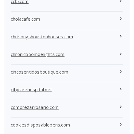
ccl5.com
cholacafe.com
chrisbuyshoustonhouses.com
chronicboomdelights.com
cincosentidosboutique.com
citycarehospital.net
comorezarrosario.com
cookiesdisposablepens.com