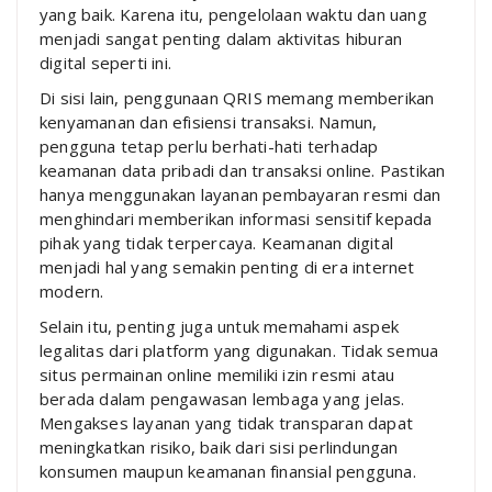
yang baik. Karena itu, pengelolaan waktu dan uang
menjadi sangat penting dalam aktivitas hiburan
digital seperti ini.
Di sisi lain, penggunaan QRIS memang memberikan
kenyamanan dan efisiensi transaksi. Namun,
pengguna tetap perlu berhati-hati terhadap
keamanan data pribadi dan transaksi online. Pastikan
hanya menggunakan layanan pembayaran resmi dan
menghindari memberikan informasi sensitif kepada
pihak yang tidak terpercaya. Keamanan digital
menjadi hal yang semakin penting di era internet
modern.
Selain itu, penting juga untuk memahami aspek
legalitas dari platform yang digunakan. Tidak semua
situs permainan online memiliki izin resmi atau
berada dalam pengawasan lembaga yang jelas.
Mengakses layanan yang tidak transparan dapat
meningkatkan risiko, baik dari sisi perlindungan
konsumen maupun keamanan finansial pengguna.