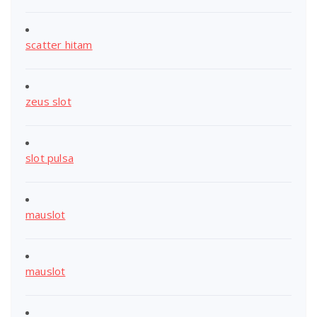
scatter hitam
zeus slot
slot pulsa
mauslot
mauslot