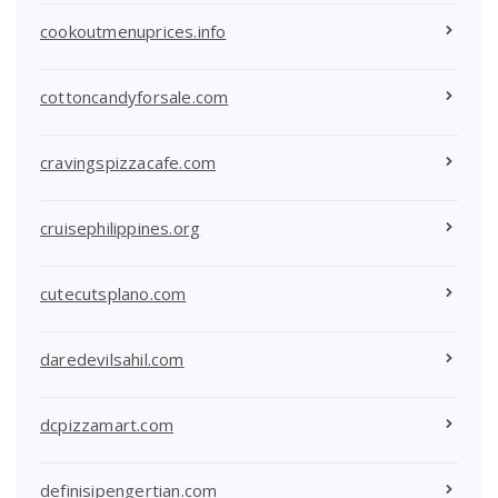
cookoutmenuprices.info
cottoncandyforsale.com
cravingspizzacafe.com
cruisephilippines.org
cutecutsplano.com
daredevilsahil.com
dcpizzamart.com
definisipengertian.com