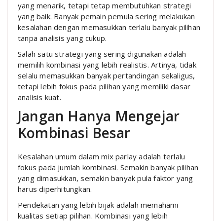
yang menarik, tetapi tetap membutuhkan strategi
yang baik. Banyak pemain pemula sering melakukan
kesalahan dengan memasukkan terlalu banyak pilihan
tanpa analisis yang cukup.
Salah satu strategi yang sering digunakan adalah
memilih kombinasi yang lebih realistis. Artinya, tidak
selalu memasukkan banyak pertandingan sekaligus,
tetapi lebih fokus pada pilihan yang memiliki dasar
analisis kuat.
Jangan Hanya Mengejar
Kombinasi Besar
Kesalahan umum dalam mix parlay adalah terlalu
fokus pada jumlah kombinasi. Semakin banyak pilihan
yang dimasukkan, semakin banyak pula faktor yang
harus diperhitungkan.
Pendekatan yang lebih bijak adalah memahami
kualitas setiap pilihan. Kombinasi yang lebih