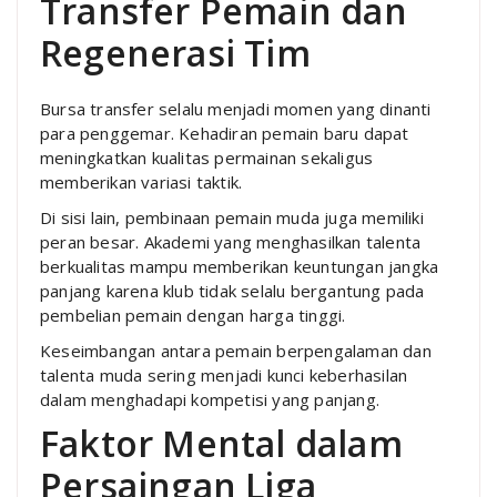
Transfer Pemain dan
Regenerasi Tim
Bursa transfer selalu menjadi momen yang dinanti
para penggemar. Kehadiran pemain baru dapat
meningkatkan kualitas permainan sekaligus
memberikan variasi taktik.
Di sisi lain, pembinaan pemain muda juga memiliki
peran besar. Akademi yang menghasilkan talenta
berkualitas mampu memberikan keuntungan jangka
panjang karena klub tidak selalu bergantung pada
pembelian pemain dengan harga tinggi.
Keseimbangan antara pemain berpengalaman dan
talenta muda sering menjadi kunci keberhasilan
dalam menghadapi kompetisi yang panjang.
Faktor Mental dalam
Persaingan Liga