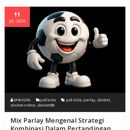
11
Jul, 2026
M4inG0ls
judi bola
judi bola
,
parlay
,
sbobet
,
sbobet online
,
sbobet88
Mix Parlay Mengenal Strategi
Kombinasi Dalam Pertandingan