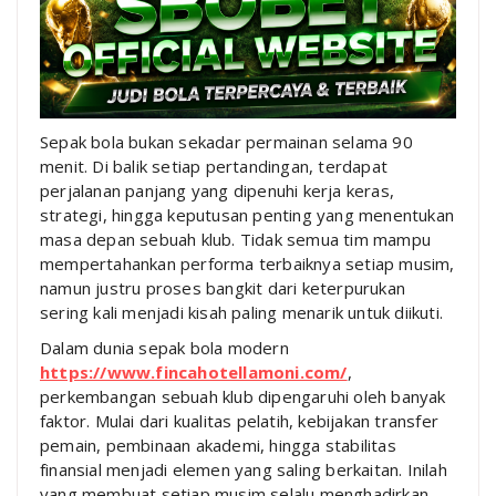
Sepak bola bukan sekadar permainan selama 90
menit. Di balik setiap pertandingan, terdapat
perjalanan panjang yang dipenuhi kerja keras,
strategi, hingga keputusan penting yang menentukan
masa depan sebuah klub. Tidak semua tim mampu
mempertahankan performa terbaiknya setiap musim,
namun justru proses bangkit dari keterpurukan
sering kali menjadi kisah paling menarik untuk diikuti.
Dalam dunia sepak bola modern
https://www.fincahotellamoni.com/
,
perkembangan sebuah klub dipengaruhi oleh banyak
faktor. Mulai dari kualitas pelatih, kebijakan transfer
pemain, pembinaan akademi, hingga stabilitas
finansial menjadi elemen yang saling berkaitan. Inilah
yang membuat setiap musim selalu menghadirkan