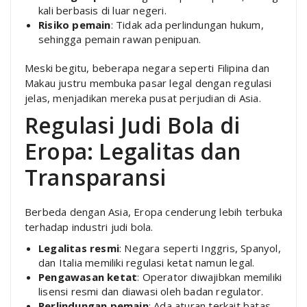
kali berbasis di luar negeri.
Risiko pemain
: Tidak ada perlindungan hukum,
sehingga pemain rawan penipuan.
Meski begitu, beberapa negara seperti Filipina dan
Makau justru membuka pasar legal dengan regulasi
jelas, menjadikan mereka pusat perjudian di Asia.
Regulasi Judi Bola di
Eropa: Legalitas dan
Transparansi
Berbeda dengan Asia, Eropa cenderung lebih terbuka
terhadap industri judi bola.
Legalitas resmi
: Negara seperti Inggris, Spanyol,
dan Italia memiliki regulasi ketat namun legal.
Pengawasan ketat
: Operator diwajibkan memiliki
lisensi resmi dan diawasi oleh badan regulator.
Perlindungan pemain
: Ada aturan terkait batas