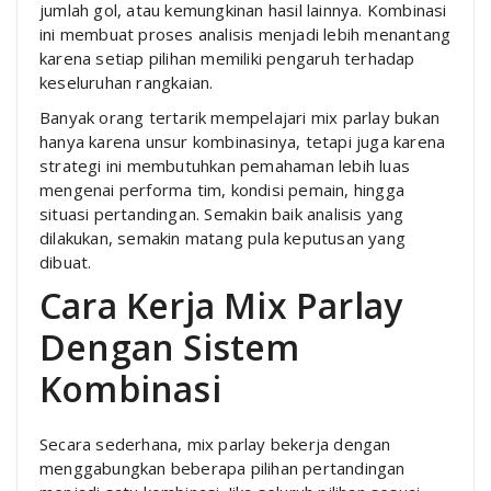
jumlah gol, atau kemungkinan hasil lainnya. Kombinasi
ini membuat proses analisis menjadi lebih menantang
karena setiap pilihan memiliki pengaruh terhadap
keseluruhan rangkaian.
Banyak orang tertarik mempelajari mix parlay bukan
hanya karena unsur kombinasinya, tetapi juga karena
strategi ini membutuhkan pemahaman lebih luas
mengenai performa tim, kondisi pemain, hingga
situasi pertandingan. Semakin baik analisis yang
dilakukan, semakin matang pula keputusan yang
dibuat.
Cara Kerja Mix Parlay
Dengan Sistem
Kombinasi
Secara sederhana, mix parlay bekerja dengan
menggabungkan beberapa pilihan pertandingan