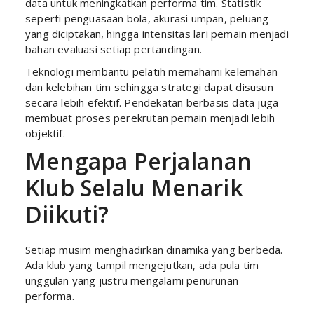
data untuk meningkatkan performa tim. Statistik
seperti penguasaan bola, akurasi umpan, peluang
yang diciptakan, hingga intensitas lari pemain menjadi
bahan evaluasi setiap pertandingan.
Teknologi membantu pelatih memahami kelemahan
dan kelebihan tim sehingga strategi dapat disusun
secara lebih efektif. Pendekatan berbasis data juga
membuat proses perekrutan pemain menjadi lebih
objektif.
Mengapa Perjalanan
Klub Selalu Menarik
Diikuti?
Setiap musim menghadirkan dinamika yang berbeda.
Ada klub yang tampil mengejutkan, ada pula tim
unggulan yang justru mengalami penurunan
performa.