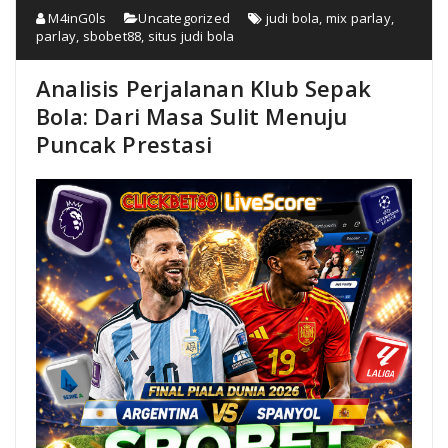
M4inG0ls
Uncategorized
judi bola
,
mix parlay
,
parlay
,
sbobet88
,
situs judi bola
Analisis Perjalanan Klub Sepak
Bola: Dari Masa Sulit Menuju
Puncak Prestasi