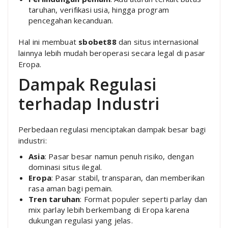
taruhan, verifikasi usia, hingga program
pencegahan kecanduan.
Hal ini membuat
sbobet88
dan situs internasional
lainnya lebih mudah beroperasi secara legal di pasar
Eropa.
Dampak Regulasi
terhadap Industri
Perbedaan regulasi menciptakan dampak besar bagi
industri:
Asia
: Pasar besar namun penuh risiko, dengan
dominasi situs ilegal.
Eropa
: Pasar stabil, transparan, dan memberikan
rasa aman bagi pemain.
Tren taruhan
: Format populer seperti parlay dan
mix parlay lebih berkembang di Eropa karena
dukungan regulasi yang jelas.