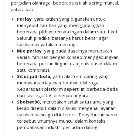
perjudian olahraga, beberapa istilah sering muncul,
antara lain:
Parlay
, yaitu istilah yang digunakan untuk
menyebut taruhan yang menggabungkan
beberapa pilihan pertandingan dalam satu tiket.
Seluruh prediksi biasanya harus benar agar
taruhan dinyatakan menang.
Mix parlay
, yang pada dasarnya merupakan
variasi taruhan dengan konsep menggabungkan
beberapa pertandingan atau jenis pasar dalam
satu kombinasi.
Situs judi bola
, yaitu platform daring yang
menawarkan layanan taruhan olahraga.
Keberadaan platform seperti ini berbeda-beda
dari sisi legalitas di setiap negara.
Sbobet88
, merupakan salah satu nama yang
kerap disebut dalam diskusi mengenai layanan
taruhan olahraga di internet. Penyebutan nama
tersebut umumnya muncul dalam konteks
pembahasan industri perjudian daring.