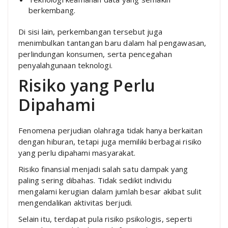
berkembang.
Di sisi lain, perkembangan tersebut juga
menimbulkan tantangan baru dalam hal pengawasan,
perlindungan konsumen, serta pencegahan
penyalahgunaan teknologi.
Risiko yang Perlu
Dipahami
Fenomena perjudian olahraga tidak hanya berkaitan
dengan hiburan, tetapi juga memiliki berbagai risiko
yang perlu dipahami masyarakat.
Risiko finansial menjadi salah satu dampak yang
paling sering dibahas. Tidak sedikit individu
mengalami kerugian dalam jumlah besar akibat sulit
mengendalikan aktivitas berjudi.
Selain itu, terdapat pula risiko psikologis, seperti