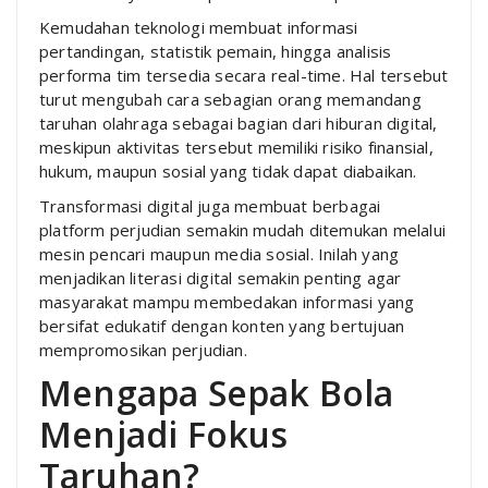
Kemudahan teknologi membuat informasi
pertandingan, statistik pemain, hingga analisis
performa tim tersedia secara real-time. Hal tersebut
turut mengubah cara sebagian orang memandang
taruhan olahraga sebagai bagian dari hiburan digital,
meskipun aktivitas tersebut memiliki risiko finansial,
hukum, maupun sosial yang tidak dapat diabaikan.
Transformasi digital juga membuat berbagai
platform perjudian semakin mudah ditemukan melalui
mesin pencari maupun media sosial. Inilah yang
menjadikan literasi digital semakin penting agar
masyarakat mampu membedakan informasi yang
bersifat edukatif dengan konten yang bertujuan
mempromosikan perjudian.
Mengapa Sepak Bola
Menjadi Fokus
Taruhan?