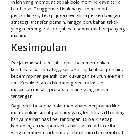
Inilah yang membuat sepak bola memiliki daya tarik
luar biasa. Penggemar tidak hanya menikmati
pertandingan, tetapi juga mengikuti perkembangan
strategi, transfer pemain, hingga perubahan taktik
yang memengaruhi perjalanan sebuah klub sepanjang
musim.
Kesimpulan
Perjalanan sebuah klub sepak bola merupakan
kombinasi dari strategi, kerja keras, kualitas pemain,
kepemimpinan pelatih, dan dukungan seluruh elemen
tim. Kesuksesan tidak datang secara instan,
melainkan melalui proses panjang yang penuh
tantangan.
Bagi pecinta sepak bola, memahami perjalanan klub
memberikan sudut pandang yang lebih luas dibanding
hanya melihat hasil pertandingan. Di balik setiap
kemenangan maupun kekalahan, selalu ada cerita
yang membentuk identitas sebuah tim dan membuat