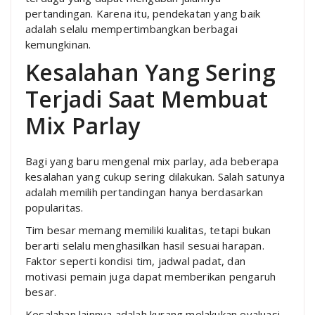
pertandingan. Karena itu, pendekatan yang baik
adalah selalu mempertimbangkan berbagai
kemungkinan.
Kesalahan Yang Sering
Terjadi Saat Membuat
Mix Parlay
Bagi yang baru mengenal mix parlay, ada beberapa
kesalahan yang cukup sering dilakukan. Salah satunya
adalah memilih pertandingan hanya berdasarkan
popularitas.
Tim besar memang memiliki kualitas, tetapi bukan
berarti selalu menghasilkan hasil sesuai harapan.
Faktor seperti kondisi tim, jadwal padat, dan
motivasi pemain juga dapat memberikan pengaruh
besar.
Kesalahan lainnya adalah kurang melakukan evaluasi.