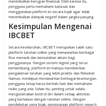
menimbulkan kerugian finansial. Oleh karena itu,
pengguna perlu memahami batasan dan
menggunakan platform ini secara bijak agar tidak
menimbulkan dampak negatif dalam jangka panjang.
Kesimpulan Mengenai
IBCBET
Secara keseluruhan, IBCBET merupakan salah satu
platform taruhan online yang menawarkan berbagai
fitur menarik dan kemudahan akses bagi
penggunanya. Dengan sistem digital yang terus
berkembang, platform ini mampu memberikan
pengalaman taruhan yang lebih praktis dan fleksibel.
Namun, meskipun menawarkan berbagai keuntungan,
pengguna tetap harus berhati-hati dan memahami
risiko yang ada. Selain itu, penting untuk selalu
mengutamakan kontrol diri dalam setiap aktivitas
yang berkaitan dengan taruhan online. Dengan
pendekatan yang bijak, penggunaan platform seperti