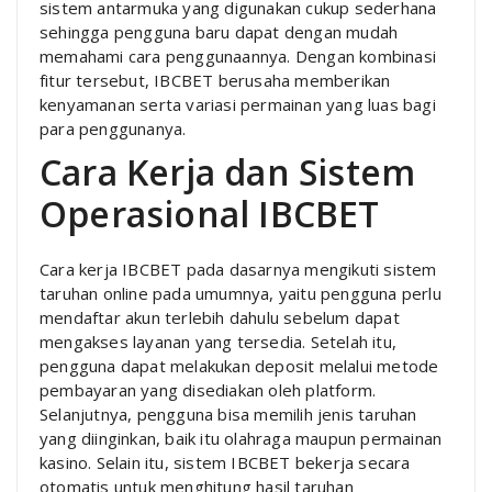
sistem antarmuka yang digunakan cukup sederhana
sehingga pengguna baru dapat dengan mudah
memahami cara penggunaannya. Dengan kombinasi
fitur tersebut, IBCBET berusaha memberikan
kenyamanan serta variasi permainan yang luas bagi
para penggunanya.
Cara Kerja dan Sistem
Operasional IBCBET
Cara kerja IBCBET pada dasarnya mengikuti sistem
taruhan online pada umumnya, yaitu pengguna perlu
mendaftar akun terlebih dahulu sebelum dapat
mengakses layanan yang tersedia. Setelah itu,
pengguna dapat melakukan deposit melalui metode
pembayaran yang disediakan oleh platform.
Selanjutnya, pengguna bisa memilih jenis taruhan
yang diinginkan, baik itu olahraga maupun permainan
kasino. Selain itu, sistem IBCBET bekerja secara
otomatis untuk menghitung hasil taruhan