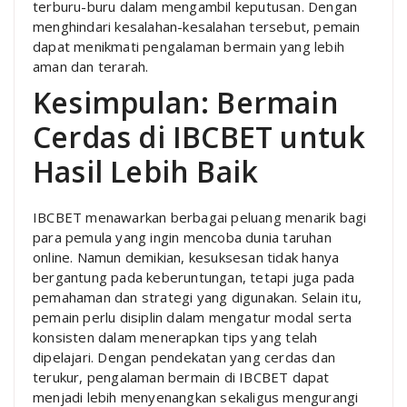
terburu-buru dalam mengambil keputusan. Dengan
menghindari kesalahan-kesalahan tersebut, pemain
dapat menikmati pengalaman bermain yang lebih
aman dan terarah.
Kesimpulan: Bermain
Cerdas di IBCBET untuk
Hasil Lebih Baik
IBCBET menawarkan berbagai peluang menarik bagi
para pemula yang ingin mencoba dunia taruhan
online. Namun demikian, kesuksesan tidak hanya
bergantung pada keberuntungan, tetapi juga pada
pemahaman dan strategi yang digunakan. Selain itu,
pemain perlu disiplin dalam mengatur modal serta
konsisten dalam menerapkan tips yang telah
dipelajari. Dengan pendekatan yang cerdas dan
terukur, pengalaman bermain di IBCBET dapat
menjadi lebih menyenangkan sekaligus mengurangi