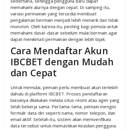
sederhana, sehingga pengguna baru dapat
memahami alurnya dengan cepat. Di samping itu,
variasi permainan yang tersedia membuat
pengalaman bermain menjadi lebih menarik dan tidak
monoton. Oleh karena itu, penting bagi pemula untuk
memahami dasar-dasar sebelum mulai bermain agar
dapat menikmati permainan dengan lebih bijak.
Cara Mendaftar Akun
IBCBET dengan Mudah
dan Cepat
Untuk memulai, pemain perlu membuat akun terlebih
dahulu di platform IBCBET. Proses pendaftaran
biasanya dilakukan melalui situs resmi atau agen yang
telah bekerja sama. Pertama-tama, pemain mengisi
formulir data diri seperti nama, nomor telepon, dan
email aktif. Setelah itu, sistem akan memverifikasi
data tersebut untuk memastikan keaslian pengguna.