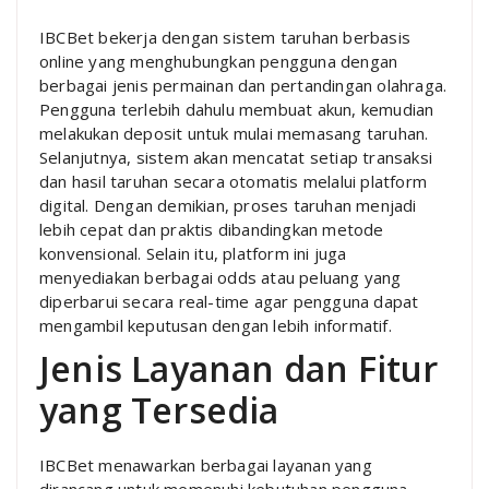
IBCBet bekerja dengan sistem taruhan berbasis
online yang menghubungkan pengguna dengan
berbagai jenis permainan dan pertandingan olahraga.
Pengguna terlebih dahulu membuat akun, kemudian
melakukan deposit untuk mulai memasang taruhan.
Selanjutnya, sistem akan mencatat setiap transaksi
dan hasil taruhan secara otomatis melalui platform
digital. Dengan demikian, proses taruhan menjadi
lebih cepat dan praktis dibandingkan metode
konvensional. Selain itu, platform ini juga
menyediakan berbagai odds atau peluang yang
diperbarui secara real-time agar pengguna dapat
mengambil keputusan dengan lebih informatif.
Jenis Layanan dan Fitur
yang Tersedia
IBCBet menawarkan berbagai layanan yang