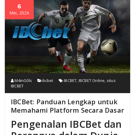
6
Mei, 2026
M4inG0ls
ibcbet
IBCBET
,
IBCBET Online
,
situs
IBCBET
IBCBet: Panduan Lengkap untuk
Memahami Platform Secara Dasar
Pengenalan IBCBet dan