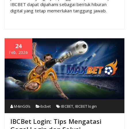
IBCBET dapat dipahami sebagai bentuk hiburan
digital yang tetap memerlukan tanggung jawab.
24
Feb, 2026
M4inG0ls
ibcbet
IBCBET
,
IBCBET login
IBCBet Login: Tips Mengatasi