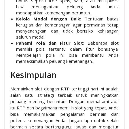
bonus seperti free spins, wild, atau multipliers
bisa meningkatkan peluang Anda untuk
mendapatkan kemenangan beruntun.
Kelola Modal dengan Baik
: Tentukan batas
kerugian dan kemenangan agar permainan tetap
menyenangkan dan tidak berisiko kehilangan
seluruh modal.
Pahami Pola dan Fitur Slot
: Beberapa slot
memiliki pola tertentu dalam fitur bonusnya.
Mempelajari pola ini bisa membantu Anda
memaksimalkan peluang kemenangan.
Kesimpulan
Memainkan slot dengan RTP tertinggi hari ini adalah
salah satu strategi terbaik untuk meningkatkan
peluang menang beruntun. Dengan memahami apa
itu RTP dan bagaimana memilih slot yang tepat, Anda
bisa memaksimalkan pengalaman bermain dan
potensi kemenangan Anda. Jangan lupa untuk selalu
bermain secara bertanggung jawab dan mengatur