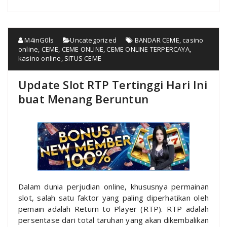
M4inG0ls
Uncategorized
BANDAR CEME
,
casino
online
,
CEME
,
CEME ONLINE
,
CEME ONLINE TERPERCAYA
,
kasino online
,
SITUS CEME
Update Slot RTP Tertinggi Hari Ini
buat Menang Beruntun
Dalam dunia perjudian online, khususnya permainan
slot, salah satu faktor yang paling diperhatikan oleh
pemain adalah Return to Player (RTP). RTP adalah
persentase dari total taruhan yang akan dikembalikan