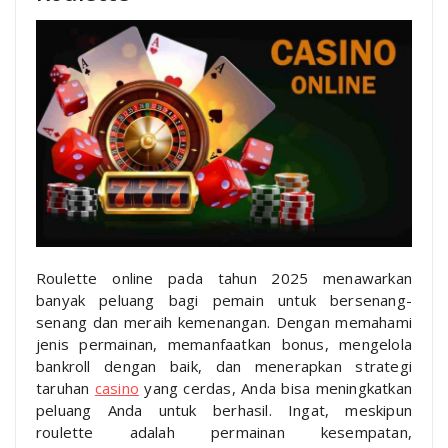
Roulette online pada tahun 2025 menawarkan
banyak peluang bagi pemain untuk bersenang-
senang dan meraih kemenangan. Dengan memahami
jenis permainan, memanfaatkan bonus, mengelola
bankroll dengan baik, dan menerapkan strategi
taruhan
casino
yang cerdas, Anda bisa meningkatkan
peluang Anda untuk berhasil. Ingat, meskipun
roulette adalah permainan kesempatan,