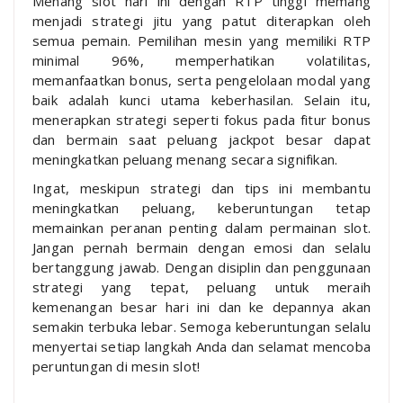
Menang slot hari ini dengan RTP tinggi memang
menjadi strategi jitu yang patut diterapkan oleh
semua pemain. Pemilihan mesin yang memiliki RTP
minimal 96%, memperhatikan volatilitas,
memanfaatkan bonus, serta pengelolaan modal yang
baik adalah kunci utama keberhasilan. Selain itu,
menerapkan strategi seperti fokus pada fitur bonus
dan bermain saat peluang jackpot besar dapat
meningkatkan peluang menang secara signifikan.
Ingat, meskipun strategi dan tips ini membantu
meningkatkan peluang, keberuntungan tetap
memainkan peranan penting dalam permainan slot.
Jangan pernah bermain dengan emosi dan selalu
bertanggung jawab. Dengan disiplin dan penggunaan
strategi yang tepat, peluang untuk meraih
kemenangan besar hari ini dan ke depannya akan
semakin terbuka lebar. Semoga keberuntungan selalu
menyertai setiap langkah Anda dan selamat mencoba
peruntungan di mesin slot!