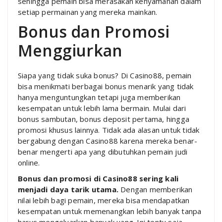
sehingga pemain bisa merasakan kenyamanan dalam
setiap permainan yang mereka mainkan.
Bonus dan Promosi
Menggiurkan
Siapa yang tidak suka bonus? Di Casino88, pemain
bisa menikmati berbagai bonus menarik yang tidak
hanya menguntungkan tetapi juga memberikan
kesempatan untuk lebih lama bermain. Mulai dari
bonus sambutan, bonus deposit pertama, hingga
promosi khusus lainnya. Tidak ada alasan untuk tidak
bergabung dengan Casino88 karena mereka benar-
benar mengerti apa yang dibutuhkan pemain judi
online.
Bonus dan promosi di Casino88 sering kali
menjadi daya tarik utama.
Dengan memberikan
nilai lebih bagi pemain, mereka bisa mendapatkan
kesempatan untuk memenangkan lebih banyak tanpa
harus mengeluarkan banyak uang. Ini tentu saja