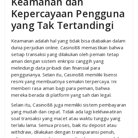
Keamanan dan
Kepercayaan Pengguna
yang Tak Tertandingi
Keamanan adalah hal yang tidak bisa diabaikan dalam
dunia perjudian online. Casino88 memastikan bahwa
setiap transaksi yang dilakukan oleh pemain tetap
aman dengan sistem enkripsi canggih yang
melindungi data pribadi dan finansial para
penggunanya. Selain itu, Casino88 memiliki lisensi
resmi yang membuatnya semakin terpercaya. Ini
memberi rasa aman bagi para pemain, bahwa
mereka berada di platform yang sah dan legal.
Selain itu, Casino88 juga memiliki sistem pembayaran
yang mudah dan cepat. Tidak ada lagi kekhawatiran
soal transaksi yang macet atau waktu tunggu yang
terlalu lama. Semua proses, baik itu deposit atau
withdraw, dilakukan dengan transparansi penuh,