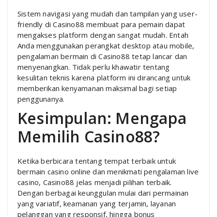
Sistem navigasi yang mudah dan tampilan yang user-
friendly di Casino88 membuat para pemain dapat
mengakses platform dengan sangat mudah. Entah
Anda menggunakan perangkat desktop atau mobile,
pengalaman bermain di Casino88 tetap lancar dan
menyenangkan. Tidak perlu khawatir tentang
kesulitan teknis karena platform ini dirancang untuk
memberikan kenyamanan maksimal bagi setiap
penggunanya.
Kesimpulan: Mengapa
Memilih Casino88?
Ketika berbicara tentang tempat terbaik untuk
bermain casino online dan menikmati pengalaman live
casino, Casino88 jelas menjadi pilihan terbaik.
Dengan berbagai keunggulan mulai dari permainan
yang variatif, keamanan yang terjamin, layanan
pelanggan yang responsif, hingga bonus