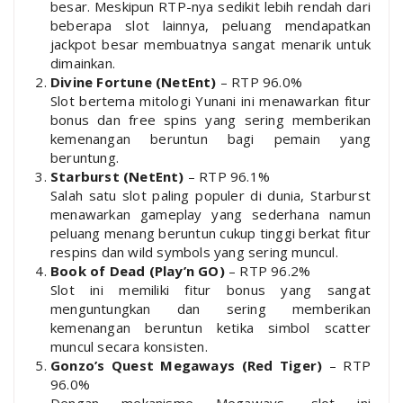
besar. Meskipun RTP-nya sedikit lebih rendah dari
beberapa slot lainnya, peluang mendapatkan
jackpot besar membuatnya sangat menarik untuk
dimainkan.
Divine Fortune (NetEnt)
– RTP 96.0%
Slot bertema mitologi Yunani ini menawarkan fitur
bonus dan free spins yang sering memberikan
kemenangan beruntun bagi pemain yang
beruntung.
Starburst (NetEnt)
– RTP 96.1%
Salah satu slot paling populer di dunia, Starburst
menawarkan gameplay yang sederhana namun
peluang menang beruntun cukup tinggi berkat fitur
respins dan wild symbols yang sering muncul.
Book of Dead (Play’n GO)
– RTP 96.2%
Slot ini memiliki fitur bonus yang sangat
menguntungkan dan sering memberikan
kemenangan beruntun ketika simbol scatter
muncul secara konsisten.
Gonzo’s Quest Megaways (Red Tiger)
– RTP
96.0%
Dengan mekanisme Megaways, slot ini