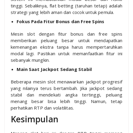
tinggi. Sebaliknya, flat betting (taruhan tetap) adalah
strategi yang lebih aman dan cocok untuk pemula.
Fokus Pada Fitur Bonus dan Free Spins
Mesin slot dengan fitur bonus dan free spins
memberikan peluang besar untuk mendapatkan
kemenangan ekstra tanpa harus mempertaruhkan
modal lagi. Pastikan untuk memanfaatkan fitur ini
sebanyak mungkin.
Main Saat Jackpot Sedang Stabil
Beberapa mesin slot menawarkan jackpot progresif
yang nilainya terus bertambah. Jika jackpot sedang
stabil dan mendekati angka tertinggi, peluang
menang besar bisa lebih tinggi. Namun, tetap
perhatikan RTP dan volatilitas.
Kesimpulan