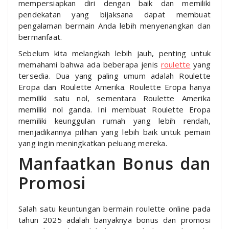
mempersiapkan diri dengan baik dan memiliki
pendekatan yang bijaksana dapat membuat
pengalaman bermain Anda lebih menyenangkan dan
bermanfaat.
Sebelum kita melangkah lebih jauh, penting untuk
memahami bahwa ada beberapa jenis
roulette
yang
tersedia. Dua yang paling umum adalah Roulette
Eropa dan Roulette Amerika. Roulette Eropa hanya
memiliki satu nol, sementara Roulette Amerika
memiliki nol ganda. Ini membuat Roulette Eropa
memiliki keunggulan rumah yang lebih rendah,
menjadikannya pilihan yang lebih baik untuk pemain
yang ingin meningkatkan peluang mereka.
Manfaatkan Bonus dan
Promosi
Salah satu keuntungan bermain roulette online pada
tahun 2025 adalah banyaknya bonus dan promosi