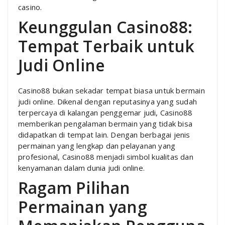
casino.
Keunggulan Casino88:
Tempat Terbaik untuk
Judi Online
Casino88 bukan sekadar tempat biasa untuk bermain
judi online. Dikenal dengan reputasinya yang sudah
terpercaya di kalangan penggemar judi, Casino88
memberikan pengalaman bermain yang tidak bisa
didapatkan di tempat lain. Dengan berbagai jenis
permainan yang lengkap dan pelayanan yang
profesional, Casino88 menjadi simbol kualitas dan
kenyamanan dalam dunia judi online.
Ragam Pilihan
Permainan yang