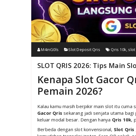
M4inG0ls
Slot Deposit Qris
Qris 10k
,
slot
SLOT QRIS 2026: Tips Main Slo
Kenapa Slot Gacor Qr
Pemain 2026?
Kalau kamu masih berpikir main slot itu cuma 
Gacor Qris
sekarang jadi senjata utama bagi
keluar modal besar. Dengan hanya
Qris 10k
, 
Berbeda dengan slot konvensional,
Slot Qris
kemudahan transaksi instan. Scan QR sekali, 