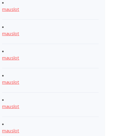
mauslot
mauslot
mauslot
mauslot
mauslot
mauslot