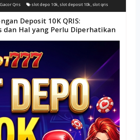
 Gacor Qris
slot depo 10k
,
slot deposit 10k
,
slot qris
engan Deposit 10K QRIS:
an Hal yang Perlu Diperhatikan