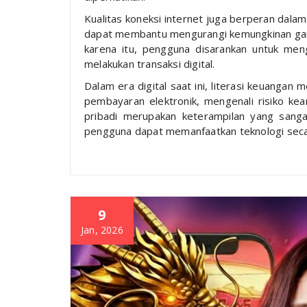
Kualitas koneksi internet juga berperan dalam
dapat membantu mengurangi kemungkinan ga
karena itu, pengguna disarankan untuk men
melakukan transaksi digital.
Dalam era digital saat ini, literasi keuanga
pembayaran elektronik, mengenali risiko ke
pribadi merupakan keterampilan yang san
pengguna dapat memanfaatkan teknologi seca
9
Jan, 2026