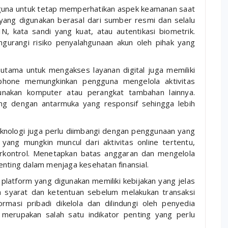
gguna untuk tetap memperhatikan aspek keamanan saat
si yang digunakan berasal dari sumber resmi dan selalu
N, kata sandi yang kuat, atau autentikasi biometrik.
urangi risiko penyalahgunaan akun oleh pihak yang
tama untuk mengakses layanan digital juga memiliki
rtphone memungkinkan pengguna mengelola aktivitas
unakan komputer atau perangkat tambahan lainnya.
ang dengan antarmuka yang responsif sehingga lebih
nologi juga perlu diimbangi dengan penggunaan yang
yang mungkin muncul dari aktivitas online tertentu,
erkontrol. Menetapkan batas anggaran dan mengelola
enting dalam menjaga kesehatan finansial.
platform yang digunakan memiliki kebijakan yang jelas
a syarat dan ketentuan sebelum melakukan transaksi
asi pribadi dikelola dan dilindungi oleh penyedia
 merupakan salah satu indikator penting yang perlu