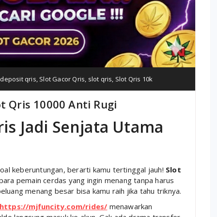
 deposit qris
,
Slot Gacor Qris
,
slot qris
,
Slot Qris 10k
t Qris 10000 Anti Rugi
is Jadi Senjata Utama
soal keberuntungan, berarti kamu tertinggal jauh!
Slot
 para pemain cerdas yang ingin menang tanpa harus
peluang menang besar bisa kamu raih jika tahu triknya.
https://mjfuncity.com/rides/
menawarkan
saldo langsung masuk ke akun. Gak ada drama transfer