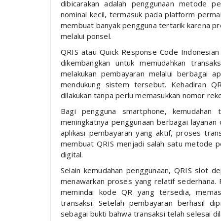
dibicarakan adalah penggunaan metode pe
nominal kecil, termasuk pada platform perma
membuat banyak pengguna tertarik karena pr
melalui ponsel.
QRIS atau Quick Response Code Indonesian
dikembangkan untuk memudahkan transaks
melakukan pembayaran melalui berbagai ap
mendukung sistem tersebut. Kehadiran QR
dilakukan tanpa perlu memasukkan nomor rek
Bagi pengguna smartphone, kemudahan tra
meningkatnya penggunaan berbagai layanan on
aplikasi pembayaran yang aktif, proses trans
membuat QRIS menjadi salah satu metode pe
digital.
Selain kemudahan penggunaan, QRIS slot d
menawarkan proses yang relatif sederhana.
memindai kode QR yang tersedia, memasuk
transaksi. Setelah pembayaran berhasil di
sebagai bukti bahwa transaksi telah selesai di