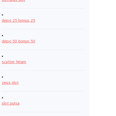
depo 25 bonus 25
depo 50 bonus 50
scatter hitam
zeus slot
slot pulsa