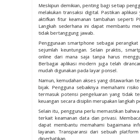
Meskipun demikian, penting bagi setiap pen
melakukan transaksi digital. Pastikan aplika
aktifkan fitur keamanan tambahan seperti PI
Langkah sederhana ini dapat membantu meng
tidak bertanggung jawab.
Penggunaan smartphone sebagai perangkat u
sejumlah keuntungan. Selain praktis, sma
online dari mana saja tanpa harus mengg
Berbagai aplikasi modern juga telah diranc
mudah digunakan pada layar ponsel.
Namun, kemudahan akses yang ditawarkan tek
bijak. Pengguna sebaiknya memahami risiko 
termasuk potensi pengeluaran yang tidak t
keuangan secara disiplin merupakan langkah p
Selain itu, pengguna perlu memastikan bahwa 
terkait keamanan data dan privasi. Membac
dapat membantu memahami bagaimana inform
layanan. Transparansi dari sebuah platform
diperhatikan.