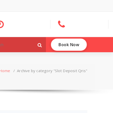
Book Now
Home
/
Archive by category "Slot Deposit Qris"