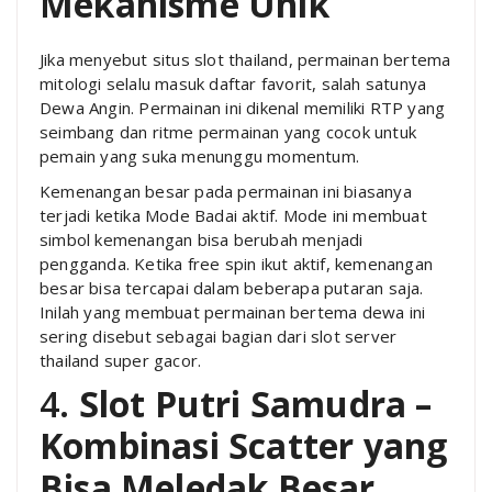
Mekanisme Unik
Jika menyebut situs slot thailand, permainan bertema
mitologi selalu masuk daftar favorit, salah satunya
Dewa Angin. Permainan ini dikenal memiliki RTP yang
seimbang dan ritme permainan yang cocok untuk
pemain yang suka menunggu momentum.
Kemenangan besar pada permainan ini biasanya
terjadi ketika Mode Badai aktif. Mode ini membuat
simbol kemenangan bisa berubah menjadi
pengganda. Ketika free spin ikut aktif, kemenangan
besar bisa tercapai dalam beberapa putaran saja.
Inilah yang membuat permainan bertema dewa ini
sering disebut sebagai bagian dari slot server
thailand super gacor.
4.
Slot Putri Samudra –
Kombinasi Scatter yang
Bisa Meledak Besar