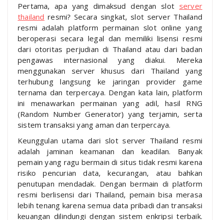
Pertama, apa yang dimaksud dengan slot
server
thailand
resmi? Secara singkat, slot server Thailand
resmi adalah platform permainan slot online yang
beroperasi secara legal dan memiliki lisensi resmi
dari otoritas perjudian di Thailand atau dari badan
pengawas internasional yang diakui. Mereka
menggunakan server khusus dari Thailand yang
terhubung langsung ke jaringan provider game
ternama dan terpercaya. Dengan kata lain, platform
ini menawarkan permainan yang adil, hasil RNG
(Random Number Generator) yang terjamin, serta
sistem transaksi yang aman dan terpercaya.
Keunggulan utama dari slot server Thailand resmi
adalah jaminan keamanan dan keadilan. Banyak
pemain yang ragu bermain di situs tidak resmi karena
risiko pencurian data, kecurangan, atau bahkan
penutupan mendadak. Dengan bermain di platform
resmi berlisensi dari Thailand, pemain bisa merasa
lebih tenang karena semua data pribadi dan transaksi
keuangan dilindungi dengan sistem enkripsi terbaik.