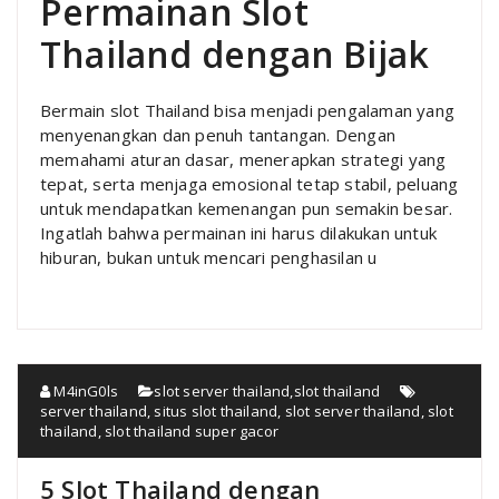
Permainan Slot
Thailand dengan Bijak
Bermain slot Thailand bisa menjadi pengalaman yang
menyenangkan dan penuh tantangan. Dengan
memahami aturan dasar, menerapkan strategi yang
tepat, serta menjaga emosional tetap stabil, peluang
untuk mendapatkan kemenangan pun semakin besar.
Ingatlah bahwa permainan ini harus dilakukan untuk
hiburan, bukan untuk mencari penghasilan u
M4inG0ls
slot server thailand
,
slot thailand
server thailand
,
situs slot thailand
,
slot server thailand
,
slot
thailand
,
slot thailand super gacor
5 Slot Thailand dengan