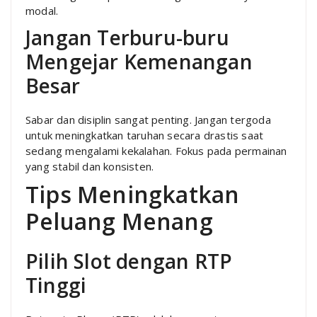
modal.
Jangan Terburu-buru
Mengejar Kemenangan
Besar
Sabar dan disiplin sangat penting. Jangan tergoda
untuk meningkatkan taruhan secara drastis saat
sedang mengalami kekalahan. Fokus pada permainan
yang stabil dan konsisten.
Tips Meningkatkan
Peluang Menang
Pilih Slot dengan RTP
Tinggi