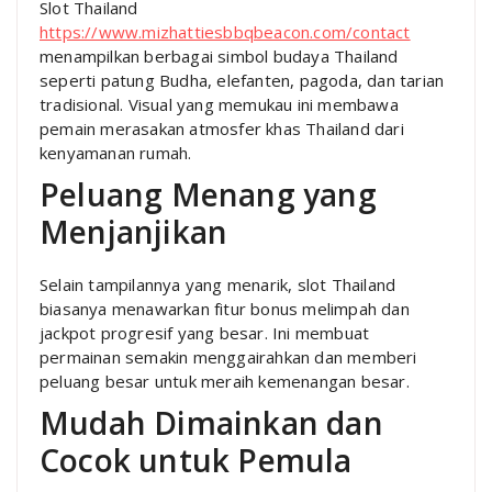
Slot Thailand
https://www.mizhattiesbbqbeacon.com/contact
menampilkan berbagai simbol budaya Thailand
seperti patung Budha, elefanten, pagoda, dan tarian
tradisional. Visual yang memukau ini membawa
pemain merasakan atmosfer khas Thailand dari
kenyamanan rumah.
Peluang Menang yang
Menjanjikan
Selain tampilannya yang menarik, slot Thailand
biasanya menawarkan fitur bonus melimpah dan
jackpot progresif yang besar. Ini membuat
permainan semakin menggairahkan dan memberi
peluang besar untuk meraih kemenangan besar.
Mudah Dimainkan dan
Cocok untuk Pemula