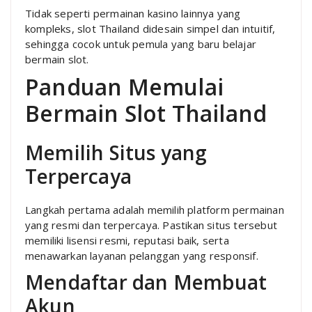
Tidak seperti permainan kasino lainnya yang
kompleks, slot Thailand didesain simpel dan intuitif,
sehingga cocok untuk pemula yang baru belajar
bermain slot.
Panduan Memulai
Bermain Slot Thailand
Memilih Situs yang
Terpercaya
Langkah pertama adalah memilih platform permainan
yang resmi dan terpercaya. Pastikan situs tersebut
memiliki lisensi resmi, reputasi baik, serta
menawarkan layanan pelanggan yang responsif.
Mendaftar dan Membuat
Akun