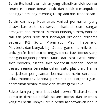
Selain itu, hasil permainan yang dihasilkan oleh server
resmi ini benar-benar acak dan tidak dimanipulasi,
sehingga peluang menang tetap adil dan transparan.
Selain dari segi keamanan, variasi permainan yang
ditawarkan oleh slot server Thailand resmi sangat
beragam dan menarik. Mereka biasanya menyediakan
ratusan jenis slot dari berbagai provider ternama
seperti PG Soft, Pragmatic Play, Habanero,
Playtech, dan banyak lagi. Setiap game memiliki tema
unik, grafis berkualitas tinggi, serta fitur bonus yang
menguntungkan pemain. Mulai dari slot klasik, video
slot modern, hingga slot progresif dengan jackpot
besar, semua tersedia dalam satu platform. Hal ini
menjadikan pengalaman bermain semakin seru dan
tidak monoton, karena pemain bisa berganti-ganti
permainan sesuai mood dan strategi mereka.
Faktor lain yang membuat slot server Thailand resmi
semakin diminati adalah sistem bonus dan promosi
yang menarik. Banyak situs resmi menawarkan bonus