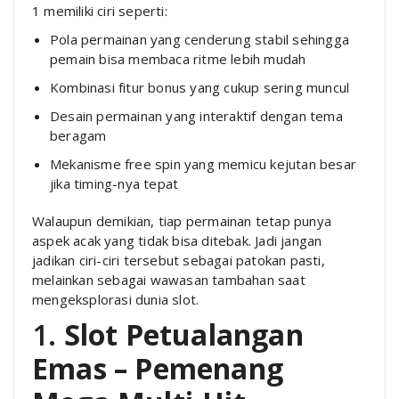
1 memiliki ciri seperti:
Pola permainan yang cenderung stabil sehingga
pemain bisa membaca ritme lebih mudah
Kombinasi fitur bonus yang cukup sering muncul
Desain permainan yang interaktif dengan tema
beragam
Mekanisme free spin yang memicu kejutan besar
jika timing-nya tepat
Walaupun demikian, tiap permainan tetap punya
aspek acak yang tidak bisa ditebak. Jadi jangan
jadikan ciri-ciri tersebut sebagai patokan pasti,
melainkan sebagai wawasan tambahan saat
mengeksplorasi dunia slot.
1.
Slot Petualangan
Emas – Pemenang