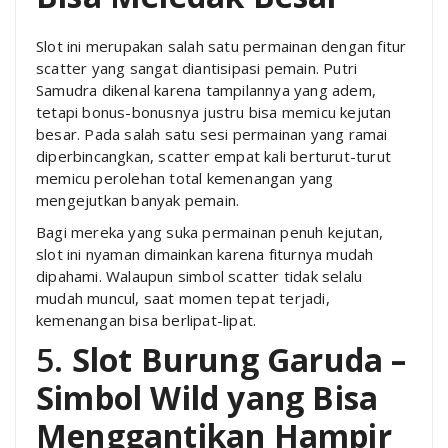
Slot ini merupakan salah satu permainan dengan fitur
scatter yang sangat diantisipasi pemain. Putri
Samudra dikenal karena tampilannya yang adem,
tetapi bonus-bonusnya justru bisa memicu kejutan
besar. Pada salah satu sesi permainan yang ramai
diperbincangkan, scatter empat kali berturut-turut
memicu perolehan total kemenangan yang
mengejutkan banyak pemain.
Bagi mereka yang suka permainan penuh kejutan,
slot ini nyaman dimainkan karena fiturnya mudah
dipahami. Walaupun simbol scatter tidak selalu
mudah muncul, saat momen tepat terjadi,
kemenangan bisa berlipat-lipat.
5.
Slot Burung Garuda –
Simbol Wild yang Bisa
Menggantikan Hampir