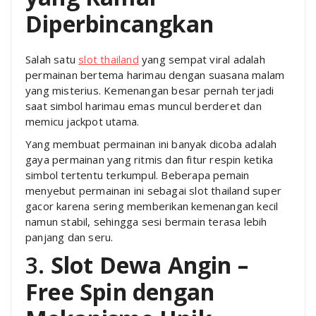
Diperbincangkan
Salah satu
slot thailand
yang sempat viral adalah
permainan bertema harimau dengan suasana malam
yang misterius. Kemenangan besar pernah terjadi
saat simbol harimau emas muncul berderet dan
memicu jackpot utama.
Yang membuat permainan ini banyak dicoba adalah
gaya permainan yang ritmis dan fitur respin ketika
simbol tertentu terkumpul. Beberapa pemain
menyebut permainan ini sebagai slot thailand super
gacor karena sering memberikan kemenangan kecil
namun stabil, sehingga sesi bermain terasa lebih
panjang dan seru.
3.
Slot Dewa Angin –
Free Spin dengan