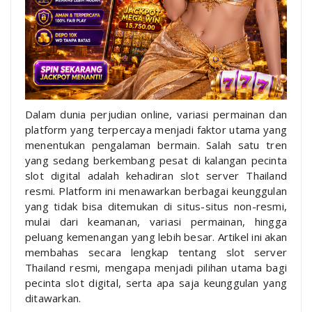
Dalam dunia perjudian online, variasi permainan dan
platform yang terpercaya menjadi faktor utama yang
menentukan pengalaman bermain. Salah satu tren
yang sedang berkembang pesat di kalangan pecinta
slot digital adalah kehadiran slot server Thailand
resmi. Platform ini menawarkan berbagai keunggulan
yang tidak bisa ditemukan di situs-situs non-resmi,
mulai dari keamanan, variasi permainan, hingga
peluang kemenangan yang lebih besar. Artikel ini akan
membahas secara lengkap tentang slot server
Thailand resmi, mengapa menjadi pilihan utama bagi
pecinta slot digital, serta apa saja keunggulan yang
ditawarkan.