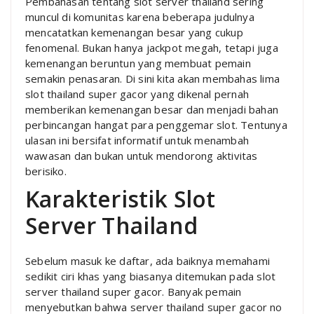
Pembahasan tentang slot server thailand sering
muncul di komunitas karena beberapa judulnya
mencatatkan kemenangan besar yang cukup
fenomenal. Bukan hanya jackpot megah, tetapi juga
kemenangan beruntun yang membuat pemain
semakin penasaran. Di sini kita akan membahas lima
slot thailand super gacor yang dikenal pernah
memberikan kemenangan besar dan menjadi bahan
perbincangan hangat para penggemar slot. Tentunya
ulasan ini bersifat informatif untuk menambah
wawasan dan bukan untuk mendorong aktivitas
berisiko.
Karakteristik Slot
Server Thailand
Sebelum masuk ke daftar, ada baiknya memahami
sedikit ciri khas yang biasanya ditemukan pada slot
server thailand super gacor. Banyak pemain
menyebutkan bahwa server thailand super gacor no