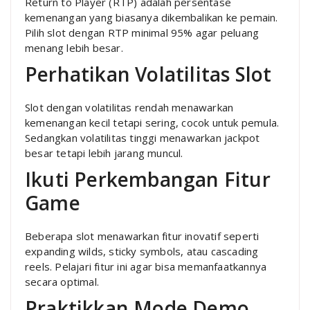
Return to Player (RTP) adalah persentase
kemenangan yang biasanya dikembalikan ke pemain.
Pilih slot dengan RTP minimal 95% agar peluang
menang lebih besar.
Perhatikan Volatilitas Slot
Slot dengan volatilitas rendah menawarkan
kemenangan kecil tetapi sering, cocok untuk pemula.
Sedangkan volatilitas tinggi menawarkan jackpot
besar tetapi lebih jarang muncul.
Ikuti Perkembangan Fitur
Game
Beberapa slot menawarkan fitur inovatif seperti
expanding wilds, sticky symbols, atau cascading
reels. Pelajari fitur ini agar bisa memanfaatkannya
secara optimal.
Praktikkan Mode Demo