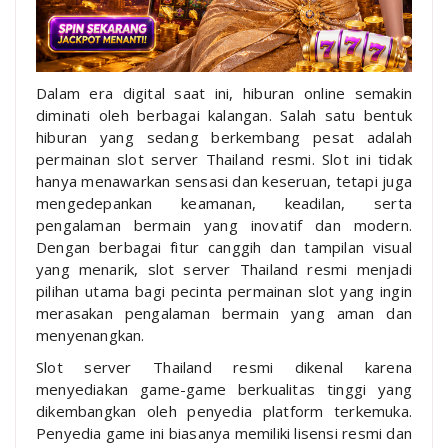
Dalam era digital saat ini, hiburan online semakin
diminati oleh berbagai kalangan. Salah satu bentuk
hiburan yang sedang berkembang pesat adalah
permainan slot server Thailand resmi. Slot ini tidak
hanya menawarkan sensasi dan keseruan, tetapi juga
mengedepankan keamanan, keadilan, serta
pengalaman bermain yang inovatif dan modern.
Dengan berbagai fitur canggih dan tampilan visual
yang menarik, slot server Thailand resmi menjadi
pilihan utama bagi pecinta permainan slot yang ingin
merasakan pengalaman bermain yang aman dan
menyenangkan.
Slot server Thailand resmi dikenal karena
menyediakan game-game berkualitas tinggi yang
dikembangkan oleh penyedia platform terkemuka.
Penyedia game ini biasanya memiliki lisensi resmi dan