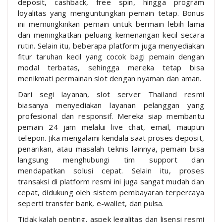
deposit, cashback, free spin, hingga program
loyalitas yang menguntungkan pemain tetap. Bonus
ini memungkinkan pemain untuk bermain lebih lama
dan meningkatkan peluang kemenangan kecil secara
rutin. Selain itu, beberapa platform juga menyediakan
fitur taruhan kecil yang cocok bagi pemain dengan
modal terbatas, sehingga mereka tetap bisa
menikmati permainan slot dengan nyaman dan aman.
Dari segi layanan, slot server Thailand resmi
biasanya menyediakan layanan pelanggan yang
profesional dan responsif. Mereka siap membantu
pemain 24 jam melalui live chat, email, maupun
telepon. Jika mengalami kendala saat proses deposit,
penarikan, atau masalah teknis lainnya, pemain bisa
langsung menghubungi tim support dan
mendapatkan solusi cepat. Selain itu, proses
transaksi di platform resmi ini juga sangat mudah dan
cepat, didukung oleh sistem pembayaran terpercaya
seperti transfer bank, e-wallet, dan pulsa.
Tidak kalah penting, aspek legalitas dan lisensi resmi