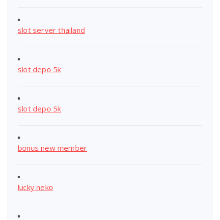
slot server thailand
slot depo 5k
slot depo 5k
bonus new member
lucky neko