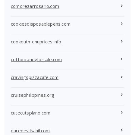
comorezarrosario.com
cookiesdisposablepens.com
cookoutmenuprices.info
cottoncandyforsale.com
cravingspizzacafe.com
cruisephilippines.org
cutecutsplano.com
daredevilsahil.com