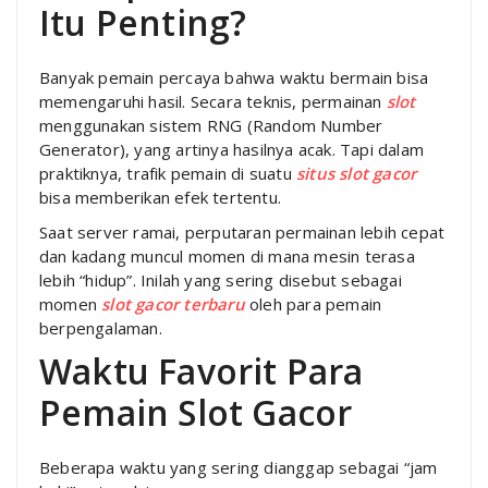
Itu Penting?
Banyak pemain percaya bahwa waktu bermain bisa
memengaruhi hasil. Secara teknis, permainan
slot
menggunakan sistem RNG (Random Number
Generator), yang artinya hasilnya acak. Tapi dalam
praktiknya, trafik pemain di suatu
situs slot gacor
bisa memberikan efek tertentu.
Saat server ramai, perputaran permainan lebih cepat
dan kadang muncul momen di mana mesin terasa
lebih “hidup”. Inilah yang sering disebut sebagai
momen
slot gacor terbaru
oleh para pemain
berpengalaman.
Waktu Favorit Para
Pemain Slot Gacor
Beberapa waktu yang sering dianggap sebagai “jam