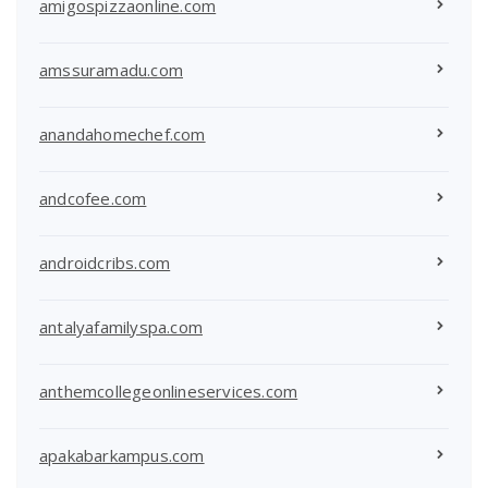
amigospizzaonline.com
amssuramadu.com
anandahomechef.com
andcofee.com
androidcribs.com
antalyafamilyspa.com
anthemcollegeonlineservices.com
apakabarkampus.com