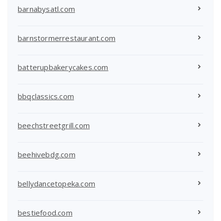
barnabysatl.com
barnstormerrestaurant.com
batterupbakerycakes.com
bbqclassics.com
beechstreetgrill.com
beehivebdg.com
bellydancetopeka.com
bestiefood.com