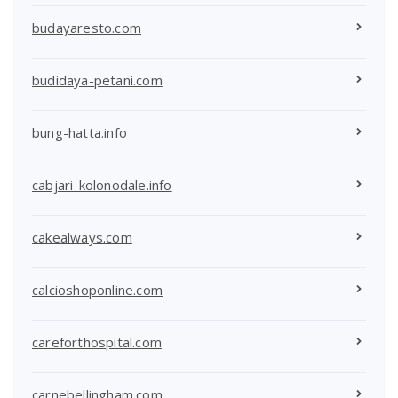
budayaresto.com
budidaya-petani.com
bung-hatta.info
cabjari-kolonodale.info
cakealways.com
calcioshoponline.com
careforthospital.com
carnebellingham.com