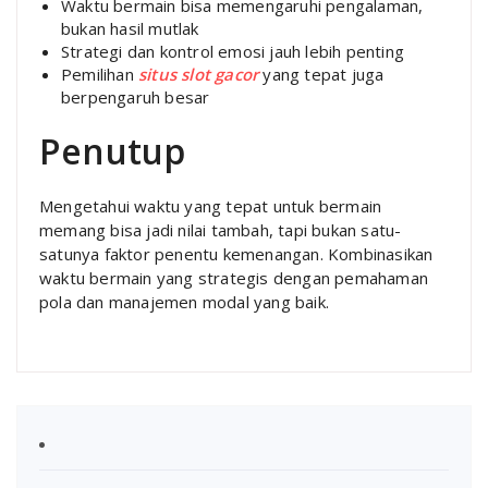
Waktu bermain bisa memengaruhi pengalaman,
bukan hasil mutlak
Strategi dan kontrol emosi jauh lebih penting
Pemilihan
situs slot gacor
yang tepat juga
berpengaruh besar
Penutup
Mengetahui waktu yang tepat untuk bermain
memang bisa jadi nilai tambah, tapi bukan satu-
satunya faktor penentu kemenangan. Kombinasikan
waktu bermain yang strategis dengan pemahaman
pola dan manajemen modal yang baik.