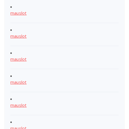
mauslot
mauslot
mauslot
mauslot
mauslot
mauslot