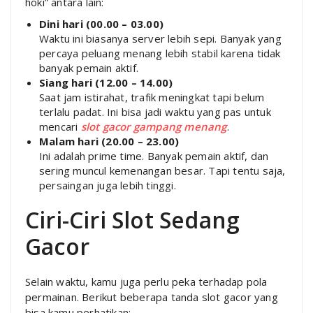
hoki” antara lain:
Dini hari (00.00 – 03.00)
Waktu ini biasanya server lebih sepi. Banyak yang
percaya peluang menang lebih stabil karena tidak
banyak pemain aktif.
Siang hari (12.00 – 14.00)
Saat jam istirahat, trafik meningkat tapi belum
terlalu padat. Ini bisa jadi waktu yang pas untuk
mencari
slot gacor gampang menang
.
Malam hari (20.00 – 23.00)
Ini adalah prime time. Banyak pemain aktif, dan
sering muncul kemenangan besar. Tapi tentu saja,
persaingan juga lebih tinggi.
Ciri-Ciri Slot Sedang
Gacor
Selain waktu, kamu juga perlu peka terhadap pola
permainan. Berikut beberapa tanda slot gacor yang
bisa kamu perhatikan: