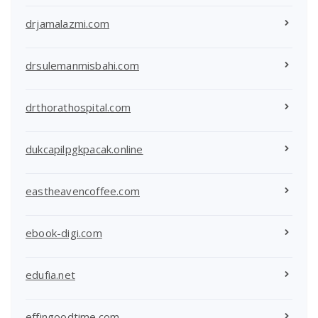
drjamalazmi.com
drsulemanmisbahi.com
drthorathospital.com
dukcapilpgkpacak.online
eastheavencoffee.com
ebook-digi.com
edufia.net
effingoodtime.com