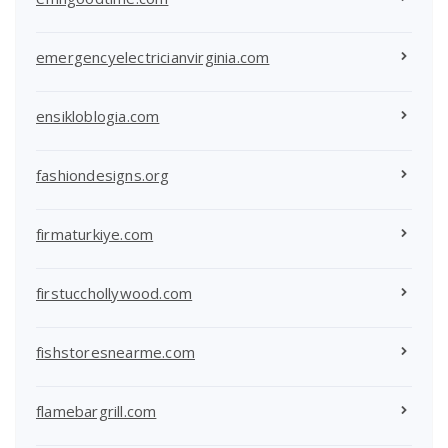
emergencyelectricianvirginia.com
ensikloblogia.com
fashiondesigns.org
firmaturkiye.com
firstucchollywood.com
fishstoresnearme.com
flamebargrill.com