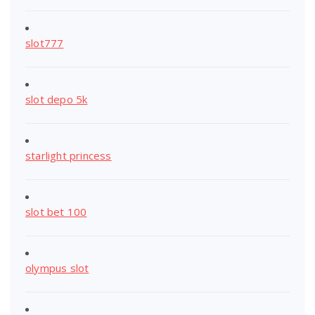
slot777
slot depo 5k
starlight princess
slot bet 100
olympus slot