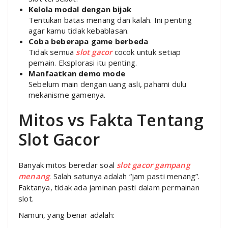
Kelola modal dengan bijak
Tentukan batas menang dan kalah. Ini penting
agar kamu tidak kebablasan.
Coba beberapa game berbeda
Tidak semua
slot gacor
cocok untuk setiap
pemain. Eksplorasi itu penting.
Manfaatkan demo mode
Sebelum main dengan uang asli, pahami dulu
mekanisme gamenya.
Mitos vs Fakta Tentang
Slot Gacor
Banyak mitos beredar soal
slot gacor gampang
menang
. Salah satunya adalah “jam pasti menang”.
Faktanya, tidak ada jaminan pasti dalam permainan
slot.
Namun, yang benar adalah: