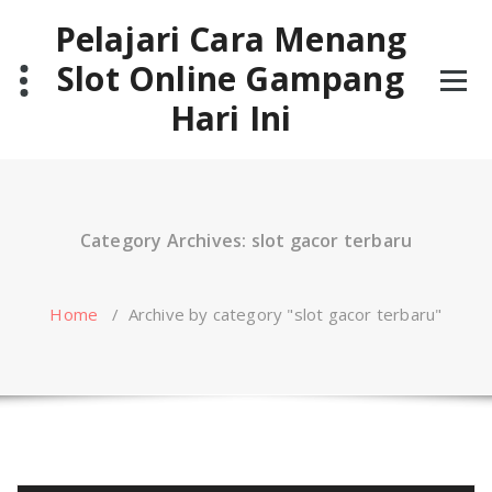
Skip
Pelajari Cara Menang
to
content
Slot Online Gampang
Hari Ini
Category Archives: slot gacor terbaru
Home
/
Archive by category "slot gacor terbaru"