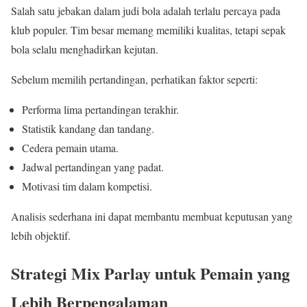
Salah satu jebakan dalam judi bola adalah terlalu percaya pada
klub populer. Tim besar memang memiliki kualitas, tetapi sepak
bola selalu menghadirkan kejutan.
Sebelum memilih pertandingan, perhatikan faktor seperti:
Performa lima pertandingan terakhir.
Statistik kandang dan tandang.
Cedera pemain utama.
Jadwal pertandingan yang padat.
Motivasi tim dalam kompetisi.
Analisis sederhana ini dapat membantu membuat keputusan yang
lebih objektif.
Strategi Mix Parlay untuk Pemain yang
Lebih Berpengalaman