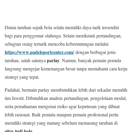
Dunia taruhan sepak bola selalu memiliki daya tarik tersendiri
bagi para penggemar olahraga. Selain menikmati pertandingan,
sebagian orang tertarik mencoba keberuntungan melalui
https://www.padelsportcenter.com/
dengan berbagai jenis
parlay
taruhan, salah satunya
. Namun, banyak pemain pemula
langsung mengejar kemenangan besar tanpa memahami cara kerja
strategi yang tepat.
Padahal, bermain parlay membutuhkan lebih dari sekadar memilih
tim favorit. Dibutuhkan analisis pertandingan, pengelolaan modal,
serta pemahaman mengenai risiko agar keputusan yang dibuat
lebih rasional. Baik pemula maupun pemain profesional perlu
memiliki strategi yang matang sebelum memasang taruhan di
situs judi bola
.