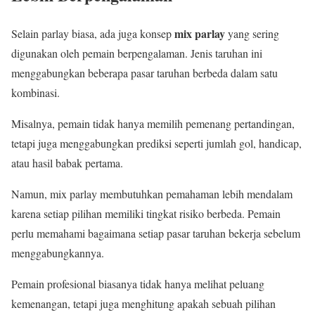
mix parlay
Selain parlay biasa, ada juga konsep
yang sering
digunakan oleh pemain berpengalaman. Jenis taruhan ini
menggabungkan beberapa pasar taruhan berbeda dalam satu
kombinasi.
Misalnya, pemain tidak hanya memilih pemenang pertandingan,
tetapi juga menggabungkan prediksi seperti jumlah gol, handicap,
atau hasil babak pertama.
Namun, mix parlay membutuhkan pemahaman lebih mendalam
karena setiap pilihan memiliki tingkat risiko berbeda. Pemain
perlu memahami bagaimana setiap pasar taruhan bekerja sebelum
menggabungkannya.
Pemain profesional biasanya tidak hanya melihat peluang
kemenangan, tetapi juga menghitung apakah sebuah pilihan