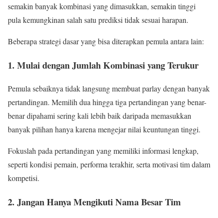
semakin banyak kombinasi yang dimasukkan, semakin tinggi
pula kemungkinan salah satu prediksi tidak sesuai harapan.
Beberapa strategi dasar yang bisa diterapkan pemula antara lain:
1. Mulai dengan Jumlah Kombinasi yang Terukur
Pemula sebaiknya tidak langsung membuat parlay dengan banyak
pertandingan. Memilih dua hingga tiga pertandingan yang benar-
benar dipahami sering kali lebih baik daripada memasukkan
banyak pilihan hanya karena mengejar nilai keuntungan tinggi.
Fokuslah pada pertandingan yang memiliki informasi lengkap,
seperti kondisi pemain, performa terakhir, serta motivasi tim dalam
kompetisi.
2. Jangan Hanya Mengikuti Nama Besar Tim