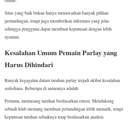
online.
Situs yang baik bukan hanya menawarkan banyak pilihan
pertandingan, tetapi juga memberikan informasi yang jelas
sehingga pengguna dapat membuat keputusan dengan lebih
nyaman.
Kesalahan Umum Pemain Parlay yang
Harus Dihindari
Banyak kegagalan dalam taruhan parlay terjadi akibat kesalahan
sederhana. Beberapa di antaranya adalah:
Pertama, memasang taruhan berdasarkan emosi. Mendukung
sebuah klub memang membuat pertandingan lebih menarik, tetapi
keputusan taruhan sebaiknya tetap berdasarkan analisis.