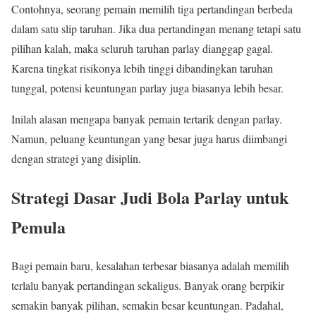
Contohnya, seorang pemain memilih tiga pertandingan berbeda
dalam satu slip taruhan. Jika dua pertandingan menang tetapi satu
pilihan kalah, maka seluruh taruhan parlay dianggap gagal.
Karena tingkat risikonya lebih tinggi dibandingkan taruhan
tunggal, potensi keuntungan parlay juga biasanya lebih besar.
Inilah alasan mengapa banyak pemain tertarik dengan parlay.
Namun, peluang keuntungan yang besar juga harus diimbangi
dengan strategi yang disiplin.
Strategi Dasar Judi Bola Parlay untuk
Pemula
Bagi pemain baru, kesalahan terbesar biasanya adalah memilih
terlalu banyak pertandingan sekaligus. Banyak orang berpikir
semakin banyak pilihan, semakin besar keuntungan. Padahal,