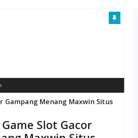
t
or Gampang Menang Maxwin Situs
Game Slot Gacor
ng Maxwin Situs