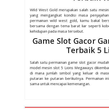
Wild West Gold merupakan salah satu mesin s
yang mengangkat kondisi masa penjajahan
permainan wild west gold, kamu bakal be
bersama dengan tema barat liar seperti koboi
kehidupan pada masa tersebut.
Game Slot Gacor 
Terbaik 5 
Salah satu permainan game slot gacor mud
model mesin slot 5 Lions Megaways dikemba
di mana jumlah simbol yang keluar di masi
putaran ke putaran berikutnya. Permainan in
sama untuk mencapai kemenangan.