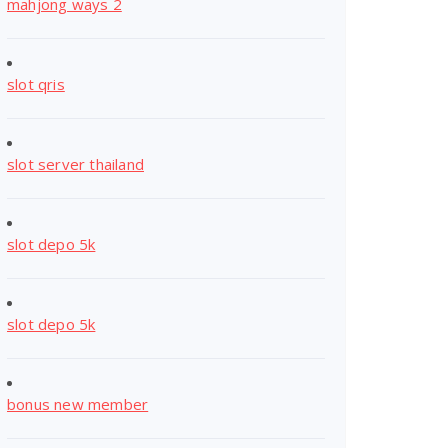
mahjong ways 2
slot qris
slot server thailand
slot depo 5k
slot depo 5k
bonus new member