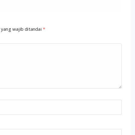
 yang wajib ditandai
*