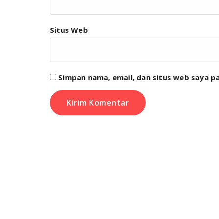
Situs Web
Simpan nama, email, dan situs web saya p