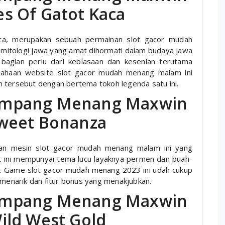
es Of Gatot Kaca
ca, merupakan sebuah permainan slot gacor mudah
h mitologi jawa yang amat dihormati dalam budaya jawa
i bagian perlu dari kebiasaan dan kesenian terutama
sahaan website slot gacor mudah menang malam ini
n tersebut dengan bertema tokoh legenda satu ini.
Gampang Menang Maxwin
Sweet Bonanza
n mesin slot gacor mudah menang malam ini yang
t ini mempunyai tema lucu layaknya permen dan buah-
. Game slot gacor mudah menang 2023 ini udah cukup
 menarik dan fitur bonus yang menakjubkan.
Gampang Menang Maxwin
ild West Gold