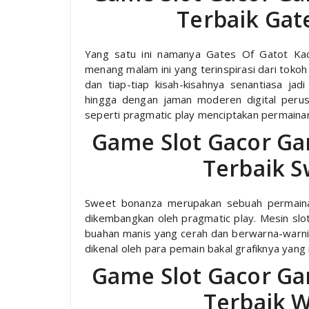
Terbaik Gat
Yang satu ini namanya Gates Of Gatot Ka
menang malam ini yang terinspirasi dari toko
dan tiap-tiap kisah-kisahnya senantiasa jad
hingga dengan jaman moderen digital peru
seperti pragmatic play menciptakan permaina
Game Slot Gacor 
Terbaik 
Sweet bonanza merupakan sebuah permaina
dikembangkan oleh pragmatic play. Mesin slo
buahan manis yang cerah dan berwarna-warni
dikenal oleh para pemain bakal grafiknya yang
Game Slot Gacor 
Terbaik W