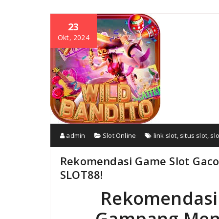
23
Okt, 2024
admin
Slot Online
link slot
,
situs slot
,
slo
Rekomendasi Game Slot Gac
SLOT88!
Rekomendasi 
Gampang Mena