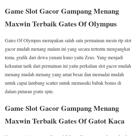
Game Slot Gacor Gampang Menang
Maxwin Terbaik Gates Of Olympus
Gates Of Olympus merupakan salah satu permainan mesin rtp slot
gacor mudah menang malam ini yang secara tertentu mengangkat
tema, grafik dari dewa yunani kuno yaitu Zeus. Yang menjadi
kekuatan tarik dari permainan ini yaitu perkalian slot gacor mudah
menang mudah menang yang amat besar dan memadai mudah
untuk capai lambang scatter untuk memasuki babak bonus di
dalam putaran gratis spin.
Game Slot Gacor Gampang Menang
Maxwin Terbaik Gates Of Gatot Kaca