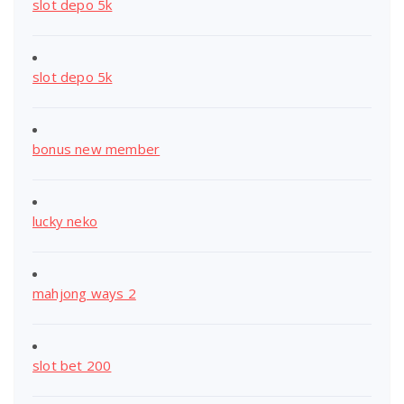
slot depo 5k
slot depo 5k
bonus new member
lucky neko
mahjong ways 2
slot bet 200