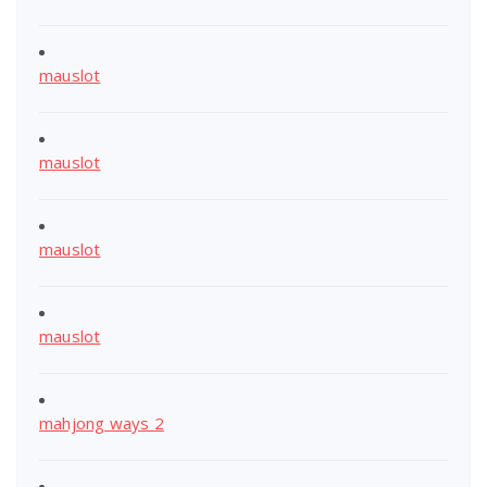
mauslot
mauslot
mauslot
mauslot
mahjong ways 2