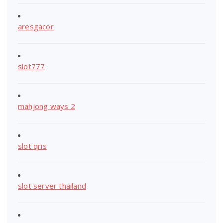
aresgacor
slot777
mahjong ways 2
slot qris
slot server thailand