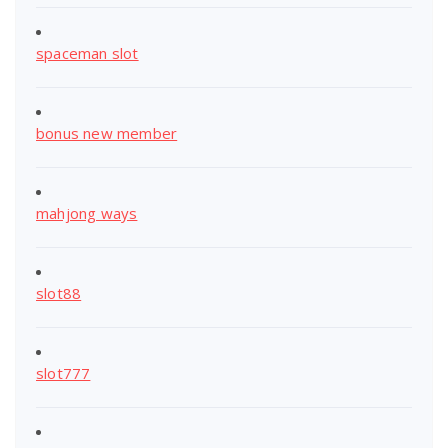
spaceman slot
bonus new member
mahjong ways
slot88
slot777