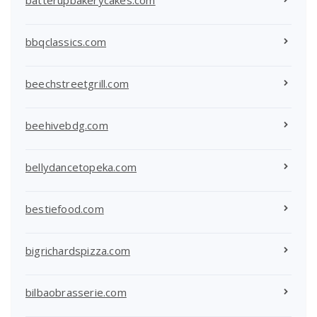
batterupbakerycakes.com
bbqclassics.com
beechstreetgrill.com
beehivebdg.com
bellydancetopeka.com
bestiefood.com
bigrichardspizza.com
bilbaobrasserie.com