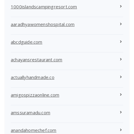
1000islandscampingresort.com
aaradhyawomenshospital.com
abcdguide.com
achayansrestaurant.com
actuallyhandmade.co
amigospizzaonline.com
amssuramadu.com
anandahomechef.com