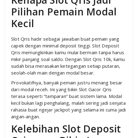
Pilihan Pemain Modal
Kecil
Slot Qris hadir sebagai jawaban buat pemain yang
capek dengan minimal deposit tinggi. Slot Deposit
Qris memungkinkan kamu mulai bermain tanpa harus
mikir panjang soal saldo. Dengan Slot Qris 10k, kamu
sudah bisa merasakan ketegangan setiap putaran,
seolah-olah main dengan modal besar.
Provokatifnya, banyak pemain justru menang besar
dari modal receh. Ini yang bikin Slot Gacor Qris
terasa seperti “tamparan” buat sistem lama. Modal
kecil bukan lagi penghalang, malah sering jadi senjata
rahasia buat ngejar jackpot yang selama ini cuma jadi
angan-angan.
Kelebihan Slot Deposit