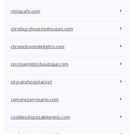
cholacafe.com
chrisbuyshoustonhouses.com
chronicboomdelights.com
cincosentidosboutique.com
citycarehospital.net
comorezarrosario.com
cookiesdisposablepens.com