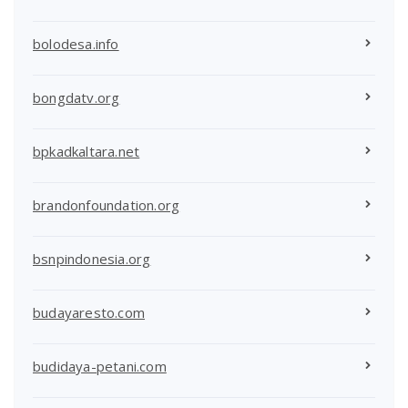
bolodesa.info
bongdatv.org
bpkadkaltara.net
brandonfoundation.org
bsnpindonesia.org
budayaresto.com
budidaya-petani.com