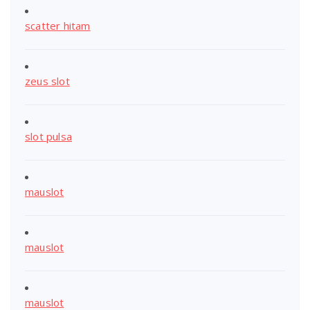
scatter hitam
zeus slot
slot pulsa
mauslot
mauslot
mauslot