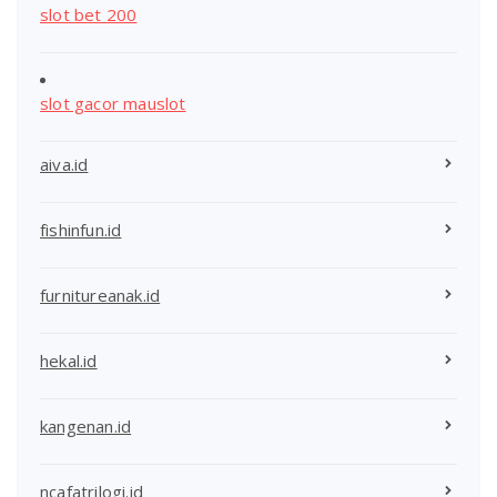
slot bet 200
slot gacor mauslot
aiva.id
fishinfun.id
furnitureanak.id
hekal.id
kangenan.id
ncafatrilogi.id