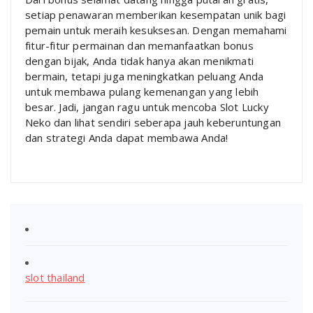
setiap penawaran memberikan kesempatan unik bagi
pemain untuk meraih kesuksesan. Dengan memahami
fitur-fitur permainan dan memanfaatkan bonus
dengan bijak, Anda tidak hanya akan menikmati
bermain, tetapi juga meningkatkan peluang Anda
untuk membawa pulang kemenangan yang lebih
besar. Jadi, jangan ragu untuk mencoba Slot Lucky
Neko dan lihat sendiri seberapa jauh keberuntungan
dan strategi Anda dapat membawa Anda!
slot thailand