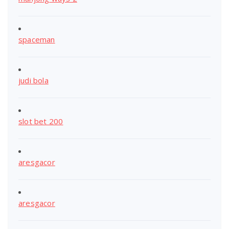
spaceman
judi bola
slot bet 200
aresgacor
aresgacor