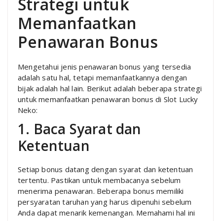
Strategi untuk
Memanfaatkan
Penawaran Bonus
Mengetahui jenis penawaran bonus yang tersedia
adalah satu hal, tetapi memanfaatkannya dengan
bijak adalah hal lain. Berikut adalah beberapa strategi
untuk memanfaatkan penawaran bonus di Slot Lucky
Neko:
1. Baca Syarat dan
Ketentuan
Setiap bonus datang dengan syarat dan ketentuan
tertentu. Pastikan untuk membacanya sebelum
menerima penawaran. Beberapa bonus memiliki
persyaratan taruhan yang harus dipenuhi sebelum
Anda dapat menarik kemenangan. Memahami hal ini