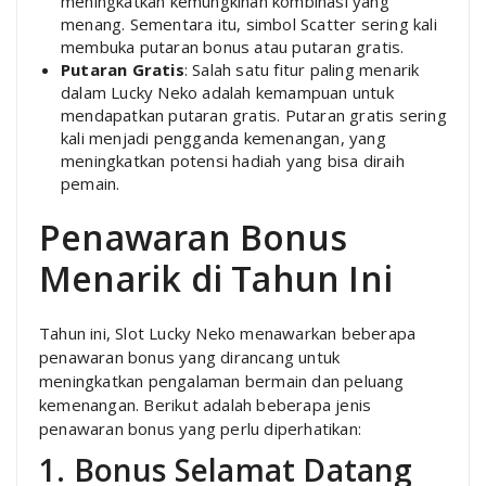
meningkatkan kemungkinan kombinasi yang
menang. Sementara itu, simbol Scatter sering kali
membuka putaran bonus atau putaran gratis.
Putaran Gratis
: Salah satu fitur paling menarik
dalam Lucky Neko adalah kemampuan untuk
mendapatkan putaran gratis. Putaran gratis sering
kali menjadi pengganda kemenangan, yang
meningkatkan potensi hadiah yang bisa diraih
pemain.
Penawaran Bonus
Menarik di Tahun Ini
Tahun ini, Slot Lucky Neko menawarkan beberapa
penawaran bonus yang dirancang untuk
meningkatkan pengalaman bermain dan peluang
kemenangan. Berikut adalah beberapa jenis
penawaran bonus yang perlu diperhatikan:
1. Bonus Selamat Datang