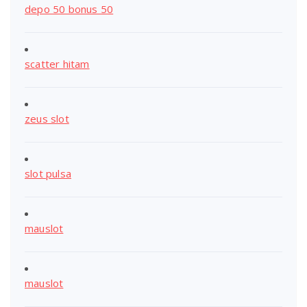
depo 50 bonus 50
scatter hitam
zeus slot
slot pulsa
mauslot
mauslot