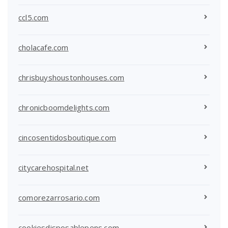
ccl5.com
cholacafe.com
chrisbuyshoustonhouses.com
chronicboomdelights.com
cincosentidosboutique.com
citycarehospital.net
comorezarrosario.com
cookiesdisposablepens.com