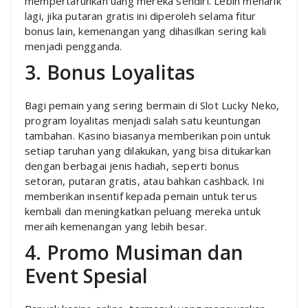
mempertaruhkan uang mereka sendiri. Lebih menarik
lagi, jika putaran gratis ini diperoleh selama fitur
bonus lain, kemenangan yang dihasilkan sering kali
menjadi pengganda.
3. Bonus Loyalitas
Bagi pemain yang sering bermain di Slot Lucky Neko,
program loyalitas menjadi salah satu keuntungan
tambahan. Kasino biasanya memberikan poin untuk
setiap taruhan yang dilakukan, yang bisa ditukarkan
dengan berbagai jenis hadiah, seperti bonus
setoran, putaran gratis, atau bahkan cashback. Ini
memberikan insentif kepada pemain untuk terus
kembali dan meningkatkan peluang mereka untuk
meraih kemenangan yang lebih besar.
4. Promo Musiman dan
Event Spesial