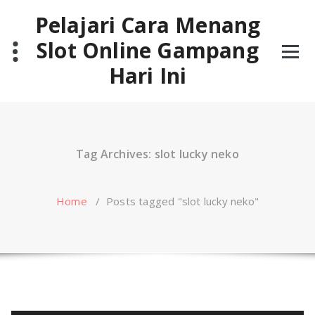
Skip
Pelajari Cara Menang
to
content
Slot Online Gampang
Hari Ini
Tag Archives: slot lucky neko
Home
/
Posts tagged "slot lucky neko"