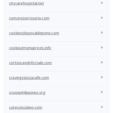
citycarehospital.net
comorezarrosario.com
cookiesdisposablepens.com
cookoutmenuprices.info
cottoncandyforsale.com
cravingspizzacafe.com
cruisephilippines.org
cutecutsplano.com