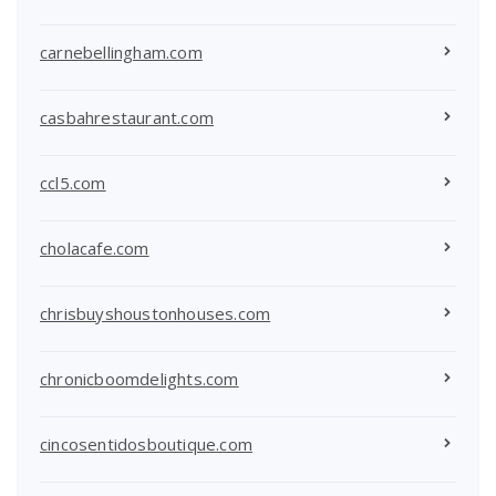
carnebellingham.com
casbahrestaurant.com
ccl5.com
cholacafe.com
chrisbuyshoustonhouses.com
chronicboomdelights.com
cincosentidosboutique.com