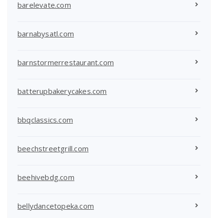
barelevate.com
barnabysatl.com
barnstormerrestaurant.com
batterupbakerycakes.com
bbqclassics.com
beechstreetgrill.com
beehivebdg.com
bellydancetopeka.com