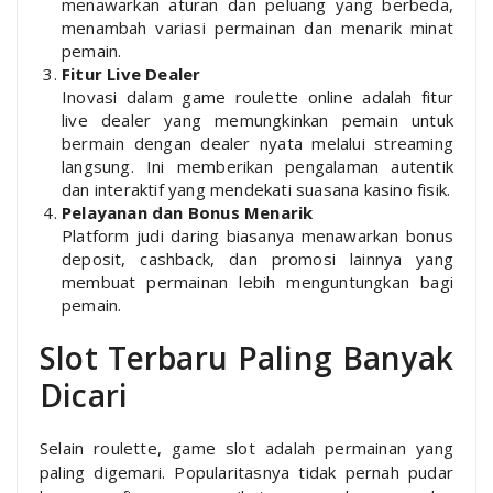
menawarkan aturan dan peluang yang berbeda,
menambah variasi permainan dan menarik minat
pemain.
Fitur Live Dealer
Inovasi dalam game roulette online adalah fitur
live dealer yang memungkinkan pemain untuk
bermain dengan dealer nyata melalui streaming
langsung. Ini memberikan pengalaman autentik
dan interaktif yang mendekati suasana kasino fisik.
Pelayanan dan Bonus Menarik
Platform judi daring biasanya menawarkan bonus
deposit, cashback, dan promosi lainnya yang
membuat permainan lebih menguntungkan bagi
pemain.
Slot Terbaru Paling Banyak
Dicari
Selain roulette, game slot adalah permainan yang
paling digemari. Popularitasnya tidak pernah pudar