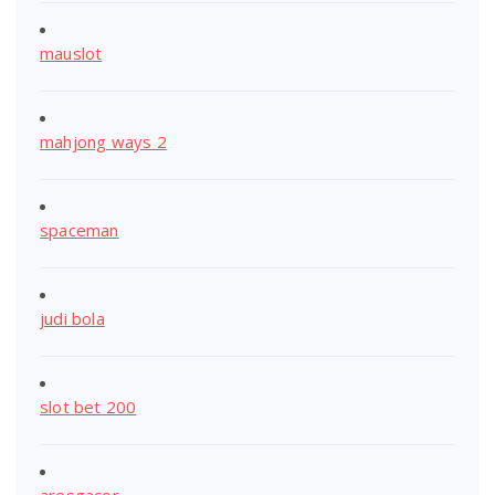
mauslot
mahjong ways 2
spaceman
judi bola
slot bet 200
aresgacor