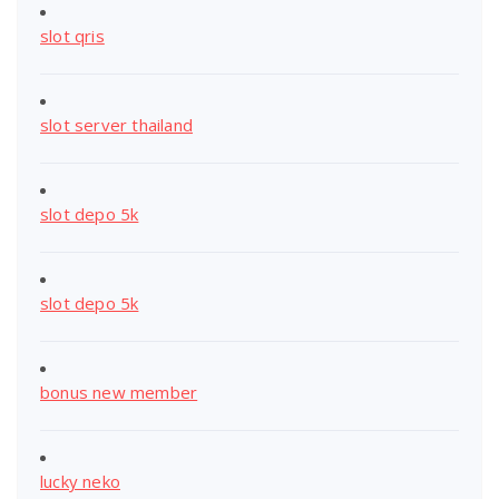
slot qris
slot server thailand
slot depo 5k
slot depo 5k
bonus new member
lucky neko