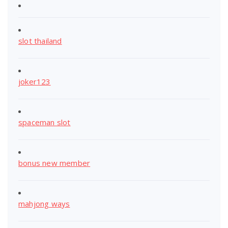
slot thailand
joker123
spaceman slot
bonus new member
mahjong ways