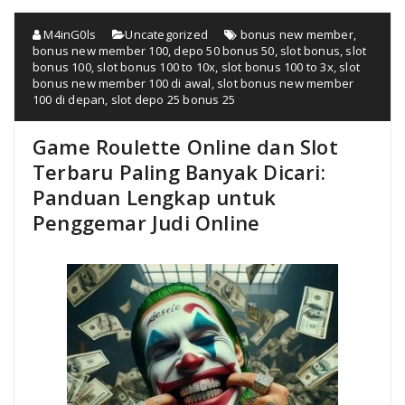
M4inG0ls
Uncategorized
bonus new member
,
bonus new member 100
,
depo 50 bonus 50
,
slot bonus
,
slot
bonus 100
,
slot bonus 100 to 10x
,
slot bonus 100 to 3x
,
slot
bonus new member 100 di awal
,
slot bonus new member
100 di depan
,
slot depo 25 bonus 25
Game Roulette Online dan Slot
Terbaru Paling Banyak Dicari:
Panduan Lengkap untuk
Penggemar Judi Online