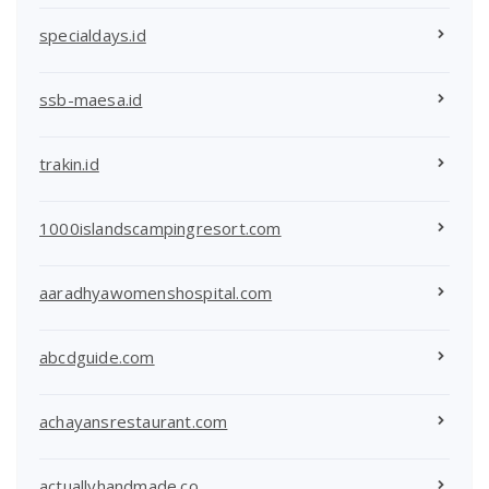
specialdays.id
ssb-maesa.id
trakin.id
1000islandscampingresort.com
aaradhyawomenshospital.com
abcdguide.com
achayansrestaurant.com
actuallyhandmade.co