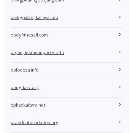
bmkgpalangkaraya.info
bodyfitnessfl.com
bojanglesmenuprices.info
bolodesa.info
bongdatv.org
bpkadkaltara.net
brandonfoundation.org