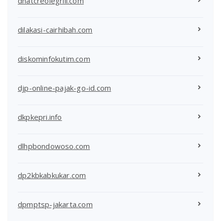
dhatcreolegrill.com
dilakasi-cairhibah.com
diskominfokutim.com
djp-online-pajak-go-id.com
dkpkepri.info
dlhpbondowoso.com
dp2kbkabkukar.com
dpmptsp-jakarta.com