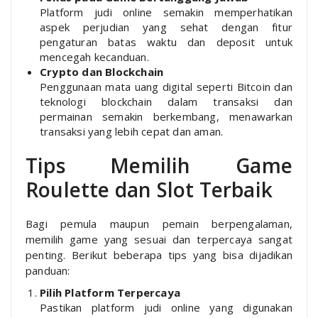
Platform judi online semakin memperhatikan
aspek perjudian yang sehat dengan fitur
pengaturan batas waktu dan deposit untuk
mencegah kecanduan.
Crypto dan Blockchain
Penggunaan mata uang digital seperti Bitcoin dan
teknologi blockchain dalam transaksi dan
permainan semakin berkembang, menawarkan
transaksi yang lebih cepat dan aman.
Tips Memilih Game
Roulette dan Slot Terbaik
Bagi pemula maupun pemain berpengalaman,
memilih game yang sesuai dan terpercaya sangat
penting. Berikut beberapa tips yang bisa dijadikan
panduan:
Pilih Platform Terpercaya
Pastikan platform judi online yang digunakan