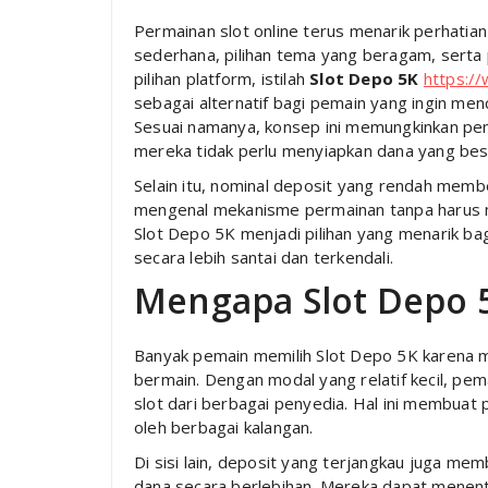
Permainan slot online terus menarik perhati
sederhana, pilihan tema yang beragam, serta
pilihan platform, istilah
Slot Depo 5K
https:/
sebagai alternatif bagi pemain yang ingin me
Sesuai namanya, konsep ini memungkinkan pem
mereka tidak perlu menyiapkan dana yang besa
Selain itu, nominal deposit yang rendah mem
mengenal mekanisme permainan tanpa harus men
Slot Depo 5K menjadi pilihan yang menarik ba
secara lebih santai dan terkendali.
Mengapa Slot Depo 
Banyak pemain memilih Slot Depo 5K karena m
bermain. Dengan modal yang relatif kecil, pe
slot dari berbagai penyedia. Hal ini membuat
oleh berbagai kalangan.
Di sisi lain, deposit yang terjangkau juga m
dana secara berlebihan. Mereka dapat menent