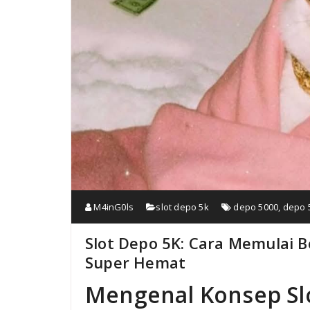
M4inG0ls
slot depo 5k
depo 5000
,
depo 
Slot Depo 5K: Cara Memulai 
Super Hemat
Mengenal Konsep Sl