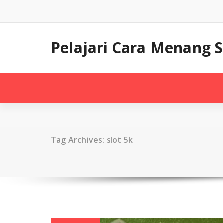
Skip
to
content
Pelajari Cara Menang S
Tag Archives: slot 5k