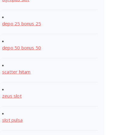
depo 25 bonus 25
depo 50 bonus 50
scatter hitam
zeus slot
slot pulsa