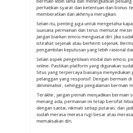
bermain lebih lama dan meningkatkan peluang
perhatikan syarat dan ketentuan dari bonus te
memberatkan dan akhirnya merugikan.
Selain itu, penting juga untuk mengetahui kap
suasana permainan dan terus memutar mesin m
Jangan biarkan emosi menguasai diri. Jika sud
istirahat sejenak atau berhenti sejenak. Berm
pengambilan keputusan yang lebih rasional da
Selain aspek pengelolaan modal dan emosi, pem
online. Pastikan platform yang digunakan sudah 
Situs yang terpercaya biasanya menyediakan p
pelanggan yang responsif. Dengan bermain di s
diminimalisir, sehingga pengalaman bermain m
Terakhir, jangan pernah menjadikan bermain 
menang ada, permainan ini tetap bersifat hib
dengan santai, nikmati setiap putaran, dan ja
sudah merasa merasa rugi besar atau merasa 
memaksakan diri.