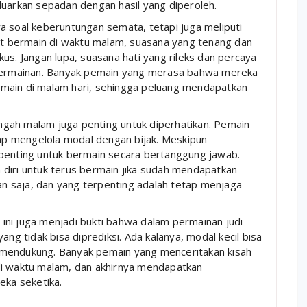
luarkan sepadan dengan hasil yang diperoleh.
a soal keberuntungan semata, tetapi juga meliputi
aat bermain di waktu malam, suasana yang tenang dan
us. Jangan lupa, suasana hati yang rileks dan percaya
 permainan. Banyak pemain yang merasa bahwa mereka
bermain di malam hari, sehingga peluang mendapatkan
tengah malam juga penting untuk diperhatikan. Pemain
tap mengelola modal dengan bijak. Meskipun
 penting untuk bermain secara bertanggung jawab.
diri untuk terus bermain jika sudah mendapatkan
 saja, dan yang terpenting adalah tetap menjaga
ni juga menjadi bukti bahwa dalam permainan judi
ang tidak bisa diprediksi. Ada kalanya, modal kecil bisa
 mendukung. Banyak pemain yang menceritakan kisah
di waktu malam, dan akhirnya mendapatkan
ka seketika.