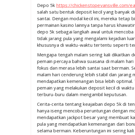
Depo 5k
https://chickenstopevansville.com/ea
salah satu bentuk deposit kecil yang banyak 
santai. Dengan modal kecil ini, mereka tetap b
permainan kasino lainnya tanpa harus khawati
depo 5k sebagai langkah awal untuk mencoba 
tidak jarang pula yang mengalami kejadian luar
khususnya di waktu-waktu tertentu seperti t
Mengapa tengah malam sering kali dikaitkan d
pemain percaya bahwa suasana di malam hari
fokus dan merasa lebih santai saat bermain. S
malam hari cenderung lebih stabil dan jarang
mendapatkan kemenangan bisa lebih optimal. 
pemain yang melakukan deposit kecil di waktu 
terburu-buru dalam mengambil keputusan.
Cerita-cerita tentang keajaiban depo 5k di t
hanya iseng mencoba peruntungan dengan mod
mendapatkan jackpot besar yang membuat kant
pula yang mendapatkan kemenangan dari bonus 
selama bermain. Keberuntungan ini sering ka