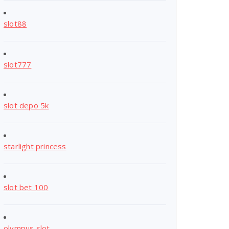
slot88
slot777
slot depo 5k
starlight princess
slot bet 100
olympus slot