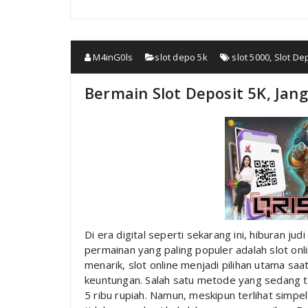
M4inG0ls
slot depo 5k
slot 5000
,
Slot De
Bermain Slot Deposit 5K, Jan
Di era digital seperti sekarang ini, hiburan ju
permainan yang paling populer adalah slot o
menarik, slot online menjadi pilihan utama sa
keuntungan. Salah satu metode yang sedang tr
5 ribu rupiah. Namun, meskipun terlihat simp