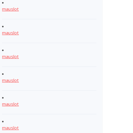
mauslot
mauslot
mauslot
mauslot
mauslot
mauslot