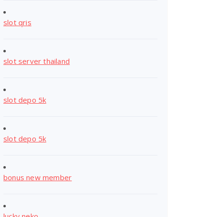
slot qris
slot server thailand
slot depo 5k
slot depo 5k
bonus new member
lucky neko