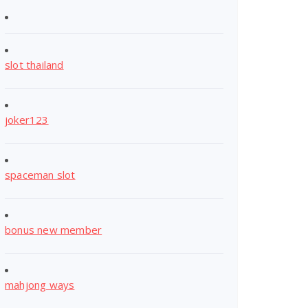
slot thailand
joker123
spaceman slot
bonus new member
mahjong ways