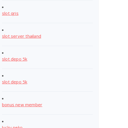
slot qris
slot server thailand
slot depo 5k
slot depo 5k
bonus new member
lucky neko