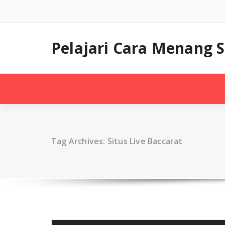
Skip
to
content
Pelajari Cara Menang S
Tag Archives: Situs Live Baccarat