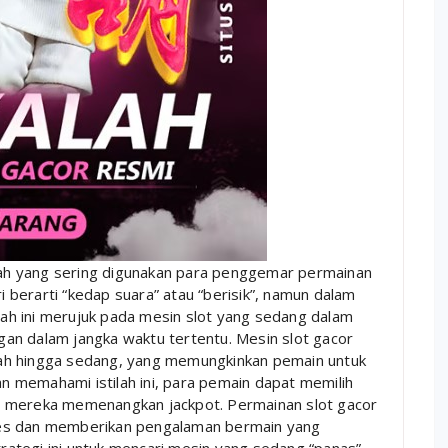
ilah yang sering digunakan para penggemar permainan
ri berarti “kedap suara” atau “berisik”, namun dalam
tilah ini merujuk pada mesin slot yang sedang dalam
an dalam jangka waktu tertentu. Mesin slot gacor
endah hingga sedang, yang memungkinkan pemain untuk
 memahami istilah ini, para pemain dapat memilih
g mereka memenangkan jackpot. Permainan slot gacor
ses dan memberikan pengalaman bermain yang