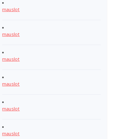
mauslot
mauslot
mauslot
mauslot
mauslot
mauslot