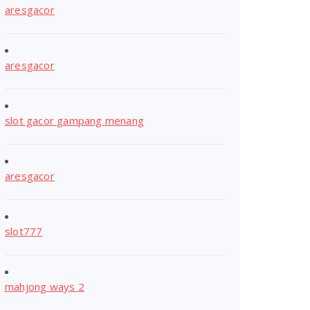
aresgacor
aresgacor
slot gacor gampang menang
aresgacor
slot777
mahjong ways 2