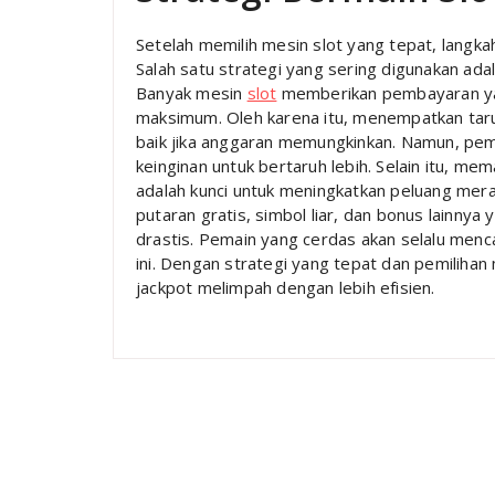
Setelah memilih mesin slot yang tepat, langka
Salah satu strategi yang sering digunakan ad
Banyak mesin
slot
memberikan pembayaran yang
maksimum. Oleh karena itu, menempatkan taru
baik jika anggaran memungkinkan. Namun, pem
keinginan untuk bertaruh lebih. Selain itu, m
adalah kunci untuk meningkatkan peluang mer
putaran gratis, simbol liar, dan bonus lainn
drastis. Pemain yang cerdas akan selalu menc
ini. Dengan strategi yang tepat dan pemilih
jackpot melimpah dengan lebih efisien.