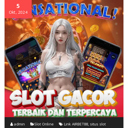
5
Okt, 2024
admin
Slot Online
Link AIRBET88
,
situs slot