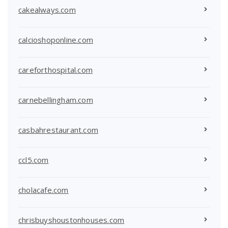
cakealways.com
calcioshoponline.com
careforthospital.com
carnebellingham.com
casbahrestaurant.com
ccl5.com
cholacafe.com
chrisbuyshoustonhouses.com