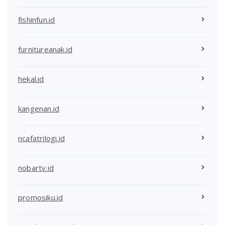
fishinfun.id
furnitureanak.id
hekal.id
kangenan.id
ncafatrilogi.id
nobartv.id
promosiku.id