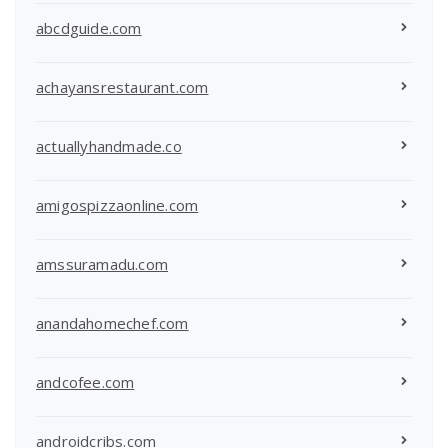
abcdguide.com
achayansrestaurant.com
actuallyhandmade.co
amigospizzaonline.com
amssuramadu.com
anandahomechef.com
andcofee.com
androidcribs.com