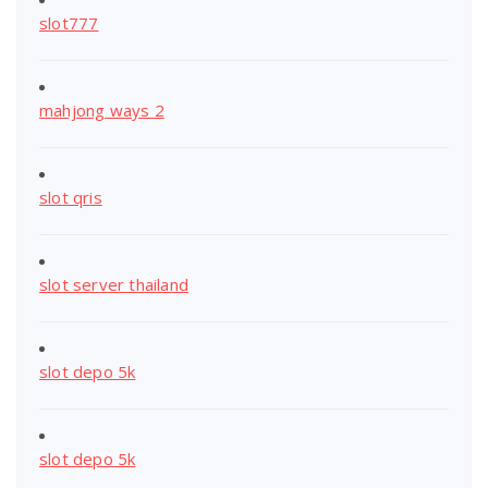
slot777
mahjong ways 2
slot qris
slot server thailand
slot depo 5k
slot depo 5k