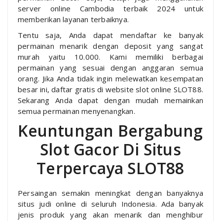
server online Cambodia terbaik 2024 untuk
memberikan layanan terbaiknya.
Tentu saja, Anda dapat mendaftar ke banyak
permainan menarik dengan deposit yang sangat
murah yaitu 10.000. Kami memiliki berbagai
permainan yang sesuai dengan anggaran semua
orang. Jika Anda tidak ingin melewatkan kesempatan
besar ini, daftar gratis di website slot online SLOT88.
Sekarang Anda dapat dengan mudah memainkan
semua permainan menyenangkan.
Keuntungan Bergabung
Slot Gacor Di Situs
Terpercaya SLOT88
Persaingan semakin meningkat dengan banyaknya
situs judi online di seluruh Indonesia. Ada banyak
jenis produk yang akan menarik dan menghibur