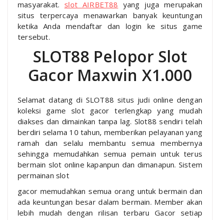
masyarakat.
slot AIRBET88
yang juga merupakan
situs terpercaya menawarkan banyak keuntungan
ketika Anda mendaftar dan login ke situs game
tersebut.
SLOT88 Pelopor Slot
Gacor Maxwin X1.000
Selamat datang di SLOT88 situs judi online dengan
koleksi game slot gacor terlengkap yang mudah
diakses dan dimainkan tanpa lag. Slot88 sendiri telah
berdiri selama 10 tahun, memberikan pelayanan yang
ramah dan selalu membantu semua membernya
sehingga memudahkan semua pemain untuk terus
bermain slot online kapanpun dan dimanapun. Sistem
permainan slot
gacor memudahkan semua orang untuk bermain dan
ada keuntungan besar dalam bermain. Member akan
lebih mudah dengan rilisan terbaru Gacor setiap