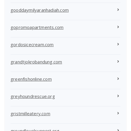
gooddaymilyaranhadiah.com
gopromoapartments.com
gordosicecream.com
grandtjokrobandung.com
greenfishonline.com
greyhoundrescue.org
gristmilleatery.com
groundlevelsupport.org