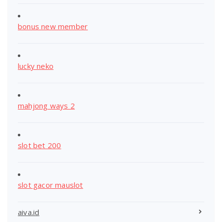
bonus new member
lucky neko
mahjong ways 2
slot bet 200
slot gacor mauslot
aiva.id