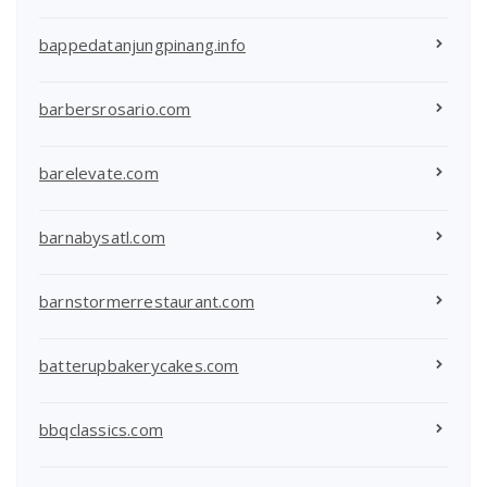
bappedatanjungpinang.info
barbersrosario.com
barelevate.com
barnabysatl.com
barnstormerrestaurant.com
batterupbakerycakes.com
bbqclassics.com