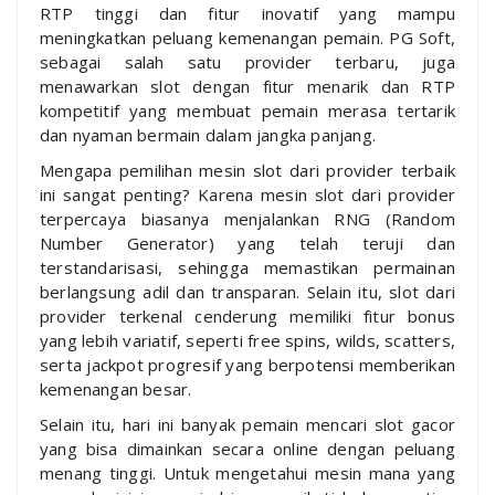
RTP tinggi dan fitur inovatif yang mampu
meningkatkan peluang kemenangan pemain. PG Soft,
sebagai salah satu provider terbaru, juga
menawarkan slot dengan fitur menarik dan RTP
kompetitif yang membuat pemain merasa tertarik
dan nyaman bermain dalam jangka panjang.
Mengapa pemilihan mesin slot dari provider terbaik
ini sangat penting? Karena mesin slot dari provider
terpercaya biasanya menjalankan RNG (Random
Number Generator) yang telah teruji dan
terstandarisasi, sehingga memastikan permainan
berlangsung adil dan transparan. Selain itu, slot dari
provider terkenal cenderung memiliki fitur bonus
yang lebih variatif, seperti free spins, wilds, scatters,
serta jackpot progresif yang berpotensi memberikan
kemenangan besar.
Selain itu, hari ini banyak pemain mencari slot gacor
yang bisa dimainkan secara online dengan peluang
menang tinggi. Untuk mengetahui mesin mana yang