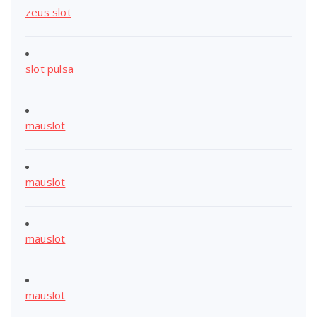
zeus slot
slot pulsa
mauslot
mauslot
mauslot
mauslot