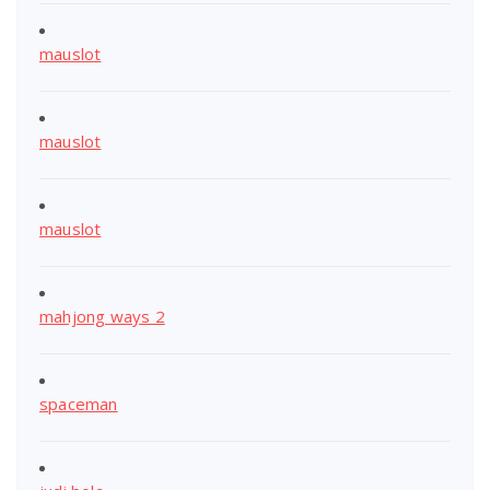
mauslot
mauslot
mauslot
mahjong ways 2
spaceman