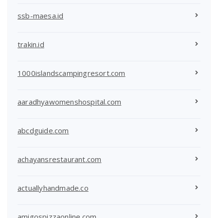
ssb-maesa.id
trakin.id
1000islandscampingresort.com
aaradhyawomenshospital.com
abcdguide.com
achayansrestaurant.com
actuallyhandmade.co
amigospizzaonline.com