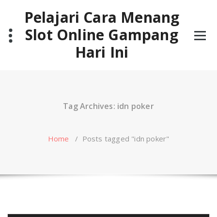
Skip
Pelajari Cara Menang
to
content
Slot Online Gampang
Hari Ini
Tag Archives: idn poker
Home
/
Posts tagged "idn poker"