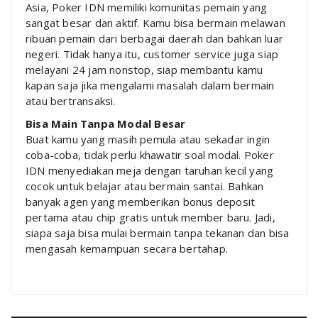
Asia, Poker IDN memiliki komunitas pemain yang
sangat besar dan aktif. Kamu bisa bermain melawan
ribuan pemain dari berbagai daerah dan bahkan luar
negeri. Tidak hanya itu, customer service juga siap
melayani 24 jam nonstop, siap membantu kamu
kapan saja jika mengalami masalah dalam bermain
atau bertransaksi.
Bisa Main Tanpa Modal Besar
Buat kamu yang masih pemula atau sekadar ingin
coba-coba, tidak perlu khawatir soal modal. Poker
IDN menyediakan meja dengan taruhan kecil yang
cocok untuk belajar atau bermain santai. Bahkan
banyak agen yang memberikan bonus deposit
pertama atau chip gratis untuk member baru. Jadi,
siapa saja bisa mulai bermain tanpa tekanan dan bisa
mengasah kemampuan secara bertahap.