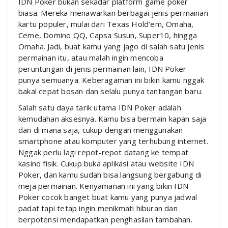
IDN Poker bukan sekadar platform game poker
biasa. Mereka menawarkan berbagai jenis permainan
kartu populer, mulai dari Texas Hold’em, Omaha,
Ceme, Domino QQ, Capsa Susun, Super10, hingga
Omaha. Jadi, buat kamu yang jago di salah satu jenis
permainan itu, atau malah ingin mencoba
peruntungan di jenis permainan lain, IDN Poker
punya semuanya. Keberagaman ini bikin kamu nggak
bakal cepat bosan dan selalu punya tantangan baru.
Salah satu daya tarik utama IDN Poker adalah
kemudahan aksesnya. Kamu bisa bermain kapan saja
dan di mana saja, cukup dengan menggunakan
smartphone atau komputer yang terhubung internet.
Nggak perlu lagi repot-repot datang ke tempat
kasino fisik. Cukup buka aplikasi atau website IDN
Poker, dan kamu sudah bisa langsung bergabung di
meja permainan. Kenyamanan ini yang bikin IDN
Poker cocok banget buat kamu yang punya jadwal
padat tapi tetap ingin menikmati hiburan dan
berpotensi mendapatkan penghasilan tambahan.