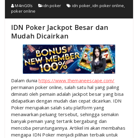
M4inG0ls
idn poker
idn poker
,
idn poker online
,
poker online
IDN Poker Jackpot Besar dan
Mudah Dicairkan
Dalam dunia
https://www.themaneescape.com/
permainan poker online, salah satu hal yang paling
diminati oleh pemain adalah jackpot besar yang bisa
didapatkan dengan mudah dan cepat dicairkan. IDN
Poker merupakan salah satu platform yang
menawarkan peluang tersebut, sehingga semakin
banyak pemain yang tertarik bergabung dan
mencoba peruntungannya. Artikel ini akan membahas
mengapa IDN Poker menjadi pilihan terbaik untuk