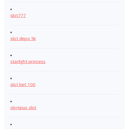
slot777
slot depo 5k
starlight princess
slot bet 100
olympus slot