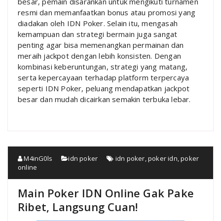
besar, pemain disarankan untuk mengikuti turnamen
resmi dan memanfaatkan bonus atau promosi yang
diadakan oleh IDN Poker. Selain itu, mengasah
kemampuan dan strategi bermain juga sangat
penting agar bisa memenangkan permainan dan
meraih jackpot dengan lebih konsisten. Dengan
kombinasi keberuntungan, strategi yang matang,
serta kepercayaan terhadap platform terpercaya
seperti IDN Poker, peluang mendapatkan jackpot
besar dan mudah dicairkan semakin terbuka lebar.
M4inG0ls
idn poker
idn poker
,
poker idn
,
poker
online
Main Poker IDN Online Gak Pake
Ribet, Langsung Cuan!