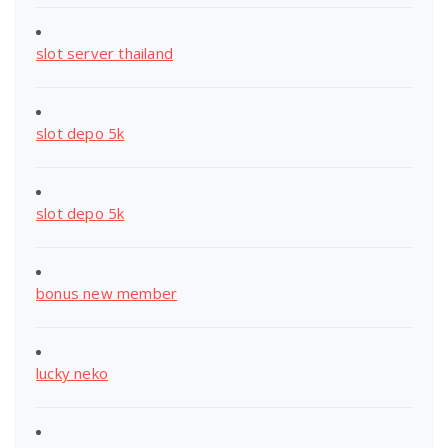
slot server thailand
slot depo 5k
slot depo 5k
bonus new member
lucky neko