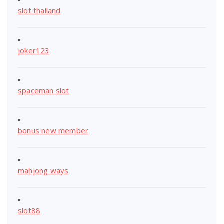
slot thailand
joker123
spaceman slot
bonus new member
mahjong ways
slot88