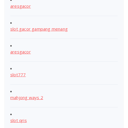
aresgacor
slot gacor gampang menang
aresgacor
slot777
mahjong ways 2
slot qris