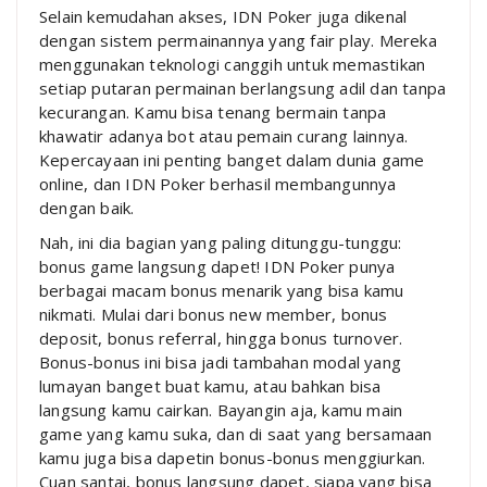
Selain kemudahan akses, IDN Poker juga dikenal
dengan sistem permainannya yang fair play. Mereka
menggunakan teknologi canggih untuk memastikan
setiap putaran permainan berlangsung adil dan tanpa
kecurangan. Kamu bisa tenang bermain tanpa
khawatir adanya bot atau pemain curang lainnya.
Kepercayaan ini penting banget dalam dunia game
online, dan IDN Poker berhasil membangunnya
dengan baik.
Nah, ini dia bagian yang paling ditunggu-tunggu:
bonus game langsung dapet! IDN Poker punya
berbagai macam bonus menarik yang bisa kamu
nikmati. Mulai dari bonus new member, bonus
deposit, bonus referral, hingga bonus turnover.
Bonus-bonus ini bisa jadi tambahan modal yang
lumayan banget buat kamu, atau bahkan bisa
langsung kamu cairkan. Bayangin aja, kamu main
game yang kamu suka, dan di saat yang bersamaan
kamu juga bisa dapetin bonus-bonus menggiurkan.
Cuan santai, bonus langsung dapet, siapa yang bisa