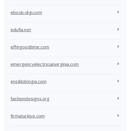
ebook-digi.com
edufia.net
effingoodtime.com
emergencyelectricianvirginia.com
ensikloblogia.com
fashiondesigns.org
firmaturkiye.com