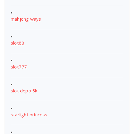
mahjong ways
slot88
slot777
slot depo 5k
starlight princess