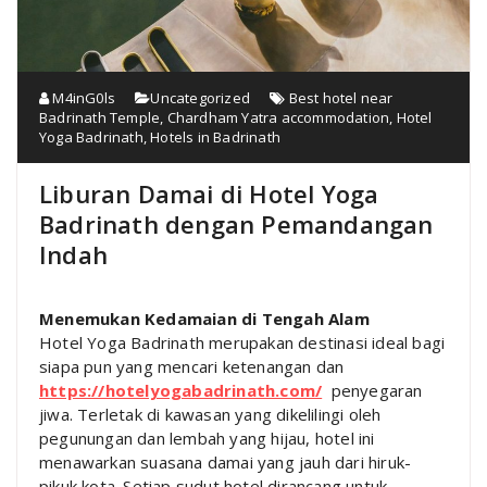
M4inG0ls
Uncategorized
Best hotel near
Badrinath Temple
,
Chardham Yatra accommodation
,
Hotel
Yoga Badrinath
,
Hotels in Badrinath
Liburan Damai di Hotel Yoga
Badrinath dengan Pemandangan
Indah
Menemukan Kedamaian di Tengah Alam
Hotel Yoga Badrinath merupakan destinasi ideal bagi
siapa pun yang mencari ketenangan dan
https://hotelyogabadrinath.com/
penyegaran
jiwa. Terletak di kawasan yang dikelilingi oleh
pegunungan dan lembah yang hijau, hotel ini
menawarkan suasana damai yang jauh dari hiruk-
pikuk kota. Setiap sudut hotel dirancang untuk