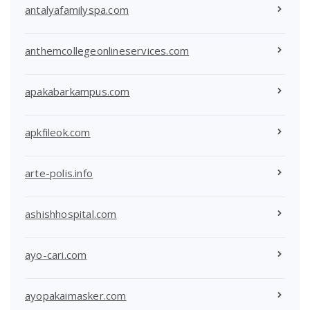
antalyafamilyspa.com
anthemcollegeonlineservices.com
apakabarkampus.com
apkfileok.com
arte-polis.info
ashishhospital.com
ayo-cari.com
ayopakaimasker.com