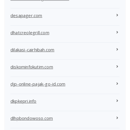
desapager.com
dhatcreolegrill.com
dilakasi-cairhibah.com
diskominfokutim.com
djp-online-pajak-go-id.com
dkpkepri.info
dlhpbondowoso.com