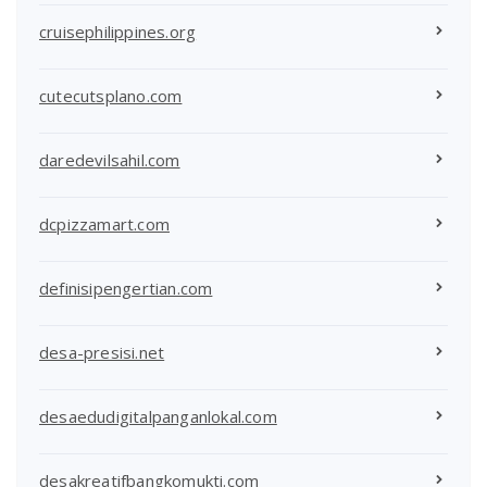
cruisephilippines.org
cutecutsplano.com
daredevilsahil.com
dcpizzamart.com
definisipengertian.com
desa-presisi.net
desaedudigitalpanganlokal.com
desakreatifbangkomukti.com