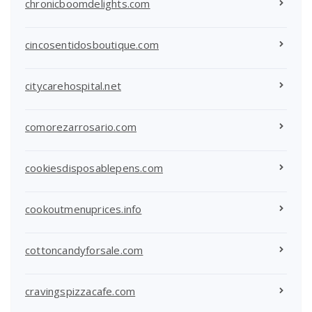
chronicboomdelights.com
cincosentidosboutique.com
citycarehospital.net
comorezarrosario.com
cookiesdisposablepens.com
cookoutmenuprices.info
cottoncandyforsale.com
cravingspizzacafe.com