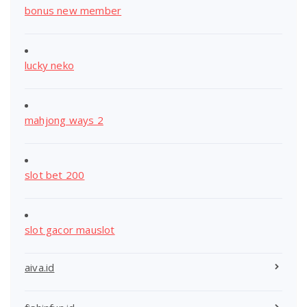
bonus new member
lucky neko
mahjong ways 2
slot bet 200
slot gacor mauslot
aiva.id