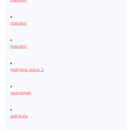
mauslot
mauslot
mahjong ways 2
spaceman
judi bola