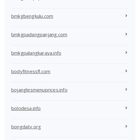
bmkgbengkulu.com
bmkgpadangpanjang.com
bmkgpalangkaraya.info
bodyfitnessfl.com
bojanglesmenuprices.info
bolodesa.info
bongdatv.org