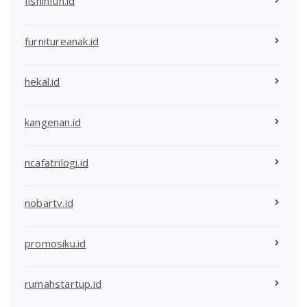
fishinfun.id
furnitureanak.id
hekal.id
kangenan.id
ncafatrilogi.id
nobartv.id
promosiku.id
rumahstartup.id