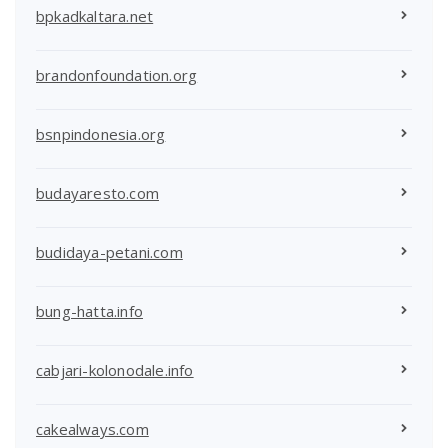
bpkadkaltara.net
brandonfoundation.org
bsnpindonesia.org
budayaresto.com
budidaya-petani.com
bung-hatta.info
cabjari-kolonodale.info
cakealways.com