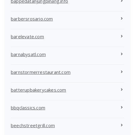
bappedatanjungpinang.info
barbersrosario.com
barelevate.com
barnabysatl.com
barnstormerrestaurant.com
batterupbakerycakes.com
bbqclassics.com
beechstreetgrill.com