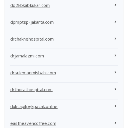
dp2kbkabkukar.com
dpmptsp-jakarta.com
drchaknehospital.com
drjamalazmi.com
drsulemanmisbahi.com
drthorathospital.com
dukcapilpgkpacak.online
eastheavencoffee.com