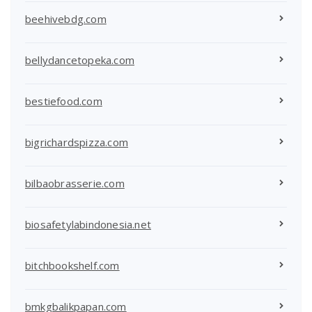
beehivebdg.com
bellydancetopeka.com
bestiefood.com
bigrichardspizza.com
bilbaobrasserie.com
biosafetylabindonesia.net
bitchbookshelf.com
bmkgbalikpapan.com