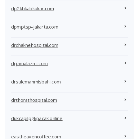
dp2kbkabkukar.com
dpmptsp-jakarta.com
drchaknehospital.com
drjamalazmi.com
drsulemanmisbahi.com
drthorathospital.com
dukcapilpgkpacak.online
eastheavencoffee.com