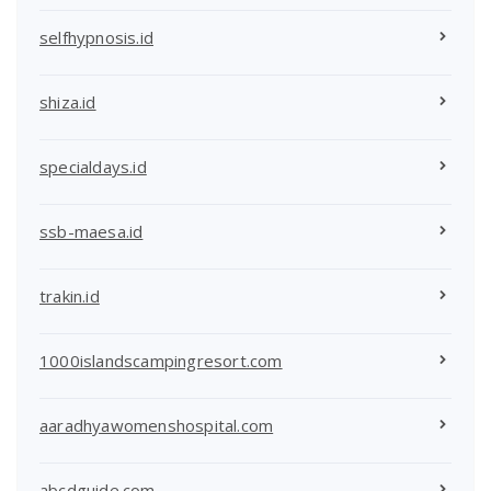
selfhypnosis.id
shiza.id
specialdays.id
ssb-maesa.id
trakin.id
1000islandscampingresort.com
aaradhyawomenshospital.com
abcdguide.com