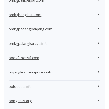
bmkgbalikpapan.com
bmkgbengkulu.com
bmkgpadangpanjang.com
bmkgpalangkaraya.info
bodyfitnessfl.com
bojanglesmenuprices.info
bolodesa.info
bongdatv.org