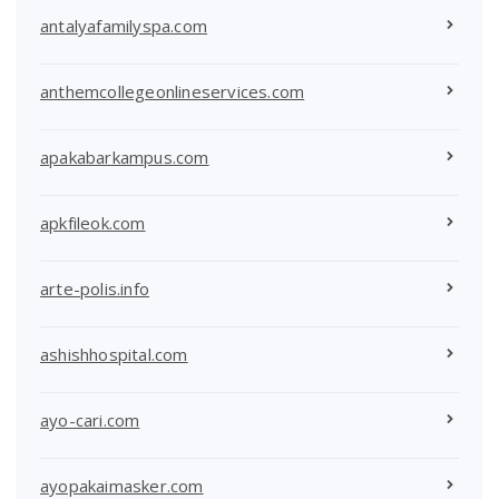
antalyafamilyspa.com
anthemcollegeonlineservices.com
apakabarkampus.com
apkfileok.com
arte-polis.info
ashishhospital.com
ayo-cari.com
ayopakaimasker.com