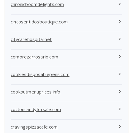
chronicboomdelights.com
cincosentidosboutique.com
citycarehospital.net
comorezarrosario.com
cookiesdisposablepens.com
cookoutmenuprices.info
cottoncandyforsale.com
cravingspizzacafe.com