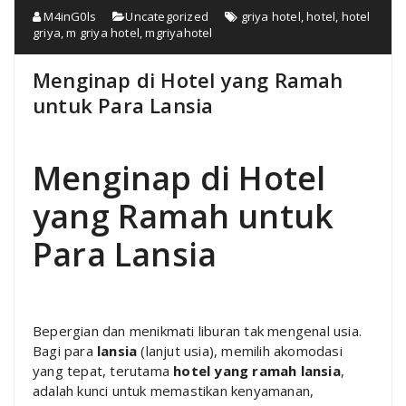
M4inG0ls
Uncategorized
griya hotel
,
hotel
,
hotel
griya
,
m griya hotel
,
mgriyahotel
Menginap di Hotel yang Ramah
untuk Para Lansia
Menginap di Hotel
yang Ramah untuk
Para Lansia
Bepergian dan menikmati liburan tak mengenal usia.
Bagi para
lansia
(lanjut usia), memilih akomodasi
yang tepat, terutama
hotel yang ramah lansia
,
adalah kunci untuk memastikan kenyamanan,