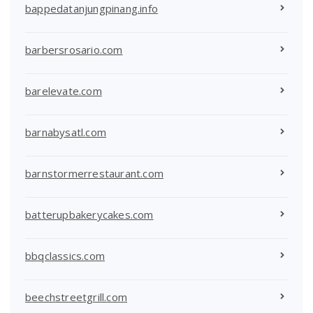
bappedatanjungpinang.info
barbersrosario.com
barelevate.com
barnabysatl.com
barnstormerrestaurant.com
batterupbakerycakes.com
bbqclassics.com
beechstreetgrill.com