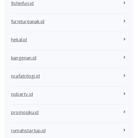
fishinfun.id
furnitureanak.id
hekal.id
kangenan.id
ncafatrilogi.id
nobartv.id
promosiku.id
rumahstartup.id