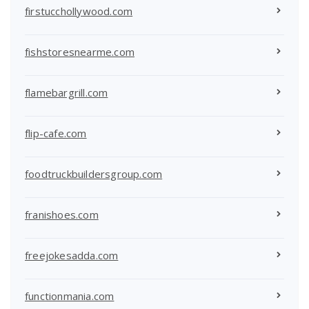
firstucchollywood.com
fishstoresnearme.com
flamebargrill.com
flip-cafe.com
foodtruckbuildersgroup.com
franishoes.com
freejokesadda.com
functionmania.com