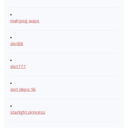
mahjong ways
slot88
slot777
slot depo 5k
starlight princess