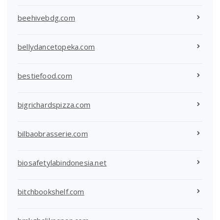
beehivebdg.com
bellydancetopeka.com
bestiefood.com
bigrichardspizza.com
bilbaobrasserie.com
biosafetylabindonesia.net
bitchbookshelf.com