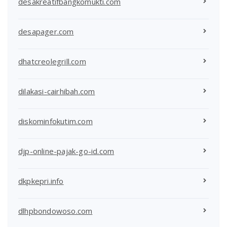
desakreatifbangkomukti.com
desapager.com
dhatcreolegrill.com
dilakasi-cairhibah.com
diskominfokutim.com
djp-online-pajak-go-id.com
dkpkepri.info
dlhpbondowoso.com