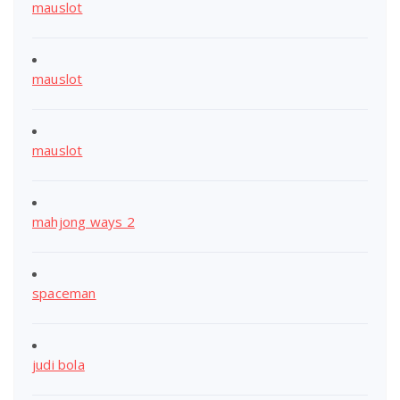
mauslot
mauslot
mauslot
mahjong ways 2
spaceman
judi bola