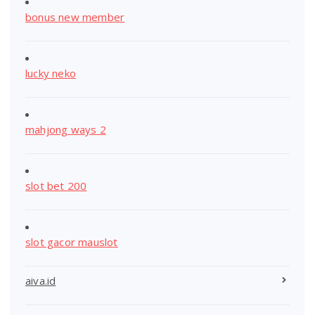
bonus new member
lucky neko
mahjong ways 2
slot bet 200
slot gacor mauslot
aiva.id