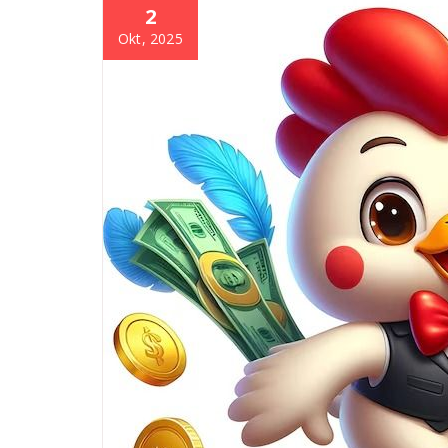
2
Okt, 2025