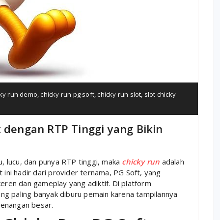
cky run demo
,
chicky run pg soft
,
chicky run slot
,
slot chicky
t dengan RTP Tinggi yang Bikin
ru, lucu, dan punya RTP tinggi, maka
chicky run
adalah
 ini hadir dari provider ternama, PG Soft, yang
keren dan gameplay yang adiktif. Di platform
ang paling banyak diburu pemain karena tampilannya
menangan besar.