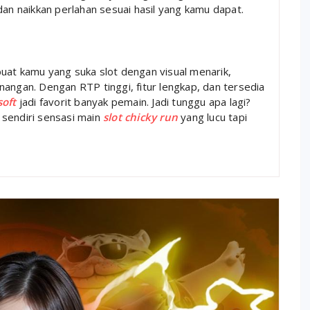
dan naikkan perlahan sesuai hasil yang kamu dapat.
uat kamu yang suka slot dengan visual menarik,
angan. Dengan RTP tinggi, fitur lengkap, dan tersedia
soft
jadi favorit banyak pemain. Jadi tunggu apa lagi?
 sendiri sensasi main
slot chicky run
yang lucu tapi