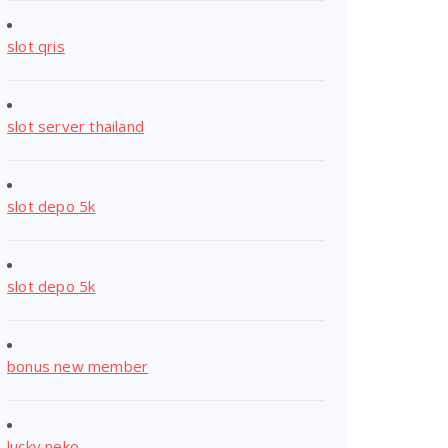
slot qris
slot server thailand
slot depo 5k
slot depo 5k
bonus new member
lucky neko