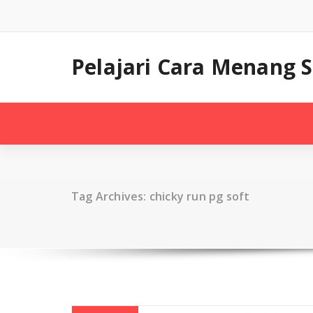
Skip
to
content
Pelajari Cara Menang S
Tag Archives: chicky run pg soft