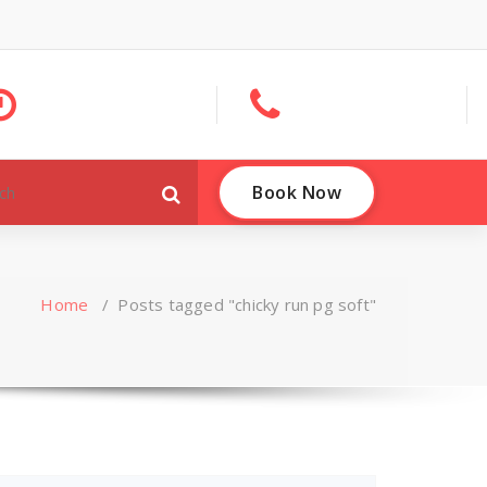
Book Now
Home
/
Posts tagged "chicky run pg soft"