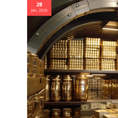
28
Jan, 2026