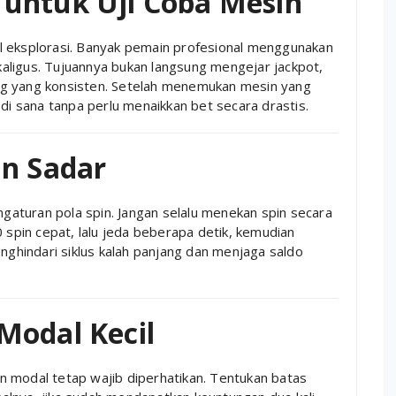
untuk Uji Coba Mesin
l eksplorasi. Banyak pemain profesional menggunakan
aligus. Tujuannya bukan langsung mengejar jackpot,
ng yang konsisten. Setelah menemukan mesin yang
 di sana tanpa perlu menaikkan bet secara drastis.
an Sadar
engaturan pola spin. Jangan selalu menekan spin secara
0 spin cepat, lalu jeda beberapa detik, kemudian
enghindari siklus kalah panjang dan menjaga saldo
Modal Kecil
n modal tetap wajib diperhatikan. Tentukan batas