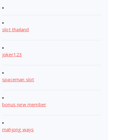
slot thailand
joker123
spaceman slot
bonus new member
mahjong ways