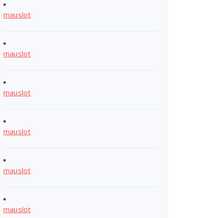
mauslot
mauslot
mauslot
mauslot
mauslot
mauslot