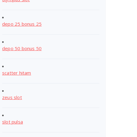
depo 25 bonus 25
depo 50 bonus 50
scatter hitam
zeus slot
slot pulsa