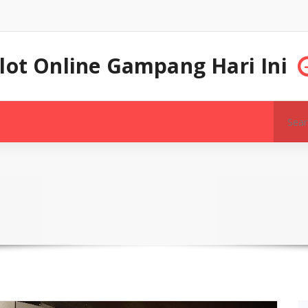
lot Online Gampang Hari Ini
Search
for: