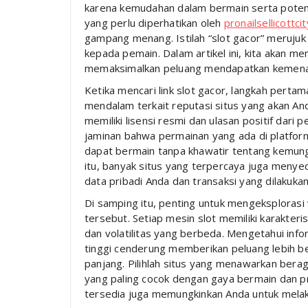
karena kemudahan dalam bermain serta poten
yang perlu diperhatikan oleh
pronailsellicottci
gampang menang. Istilah “slot gacor” merujuk 
kepada pemain. Dalam artikel ini, kita akan 
memaksimalkan peluang mendapatkan kemen
Ketika mencari link slot gacor, langkah pertam
mendalam terkait reputasi situs yang akan And
memiliki lisensi resmi dan ulasan positif dari
jaminan bahwa permainan yang ada di platfor
dapat bermain tanpa khawatir tentang kemungk
itu, banyak situs yang terpercaya juga menye
data pribadi Anda dan transaksi yang dilakukan
Di samping itu, penting untuk mengeksplorasi 
tersebut. Setiap mesin slot memiliki karakteri
dan volatilitas yang berbeda. Mengetahui info
tinggi cenderung memberikan peluang lebih 
panjang. Pilihlah situs yang menawarkan ber
yang paling cocok dengan gaya bermain dan pr
tersedia juga memungkinkan Anda untuk melak