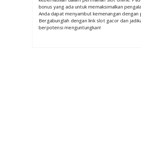
bonus yang ada untuk memaksimalkan pengal
Anda dapat menyambut kemenangan dengan perc
Bergabunglah dengan link slot gacor dan jad
berpotensi menguntungkan!