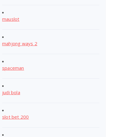
mauslot
mahjong ways 2
spaceman
judi bola
slot bet 200