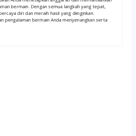
aman bermain. Dengan semua langkah yang tepat,
aya diri dan meraih hasil yang diinginkan.
ikan pengalaman bermain Anda menyenangkan serta