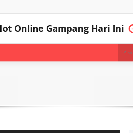
lot Online Gampang Hari Ini
Search
for: