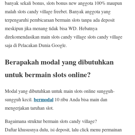
banyak sekali bonus, slots bonus new anggota 100% maupun
malah slots candy village freebet. Banyak anggota yang
terpengaruhi pembicaraan bermain slots tanpa ada deposit
meskipun jika menang tidak bisa WD. Hebatnya
direkomendasikan main slots candy village slots candy village
saja di Pelacakan Dunia Google.
Berapakah modal yang dibutuhkan
untuk bermain slots online?
Modal yang dibutuhkan untuk main slots online sungguh-
bermodal
sungguh kecil.
10 ribu Anda bisa main dan
mengerjakan taruhan slot.
Bagaimana struktur bermain slots candy village?
Daftar khususnya dulu, isi deposit, lalu click menu permainan