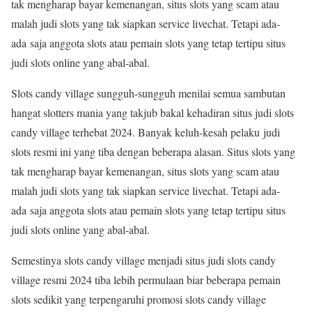
tak mengharap bayar kemenangan, situs slots yang scam atau
malah judi slots yang tak siapkan service livechat. Tetapi ada-
ada saja anggota slots atau pemain slots yang tetap tertipu situs
judi slots online yang abal-abal.
Slots candy village sungguh-sungguh menilai semua sambutan
hangat slotters mania yang takjub bakal kehadiran situs judi slots
candy village terhebat 2024. Banyak keluh-kesah pelaku judi
slots resmi ini yang tiba dengan beberapa alasan. Situs slots yang
tak mengharap bayar kemenangan, situs slots yang scam atau
malah judi slots yang tak siapkan service livechat. Tetapi ada-
ada saja anggota slots atau pemain slots yang tetap tertipu situs
judi slots online yang abal-abal.
Semestinya slots candy village menjadi situs judi slots candy
village resmi 2024 tiba lebih permulaan biar beberapa pemain
slots sedikit yang terpengaruhi promosi slots candy village