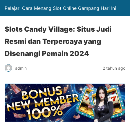
Pelajari Cara Menang Slot Online Gampang Hari Ini
Slots Candy Village: Situs Judi
Resmi dan Terpercaya yang
Disenangi Pemain 2024
admin
2 tahun ago