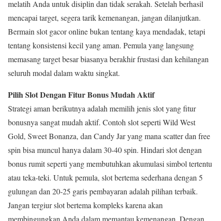
melatih Anda untuk disiplin dan tidak serakah. Setelah berhasil
mencapai target, segera tarik kemenangan, jangan dilanjutkan.
Bermain slot gacor online bukan tentang kaya mendadak, tetapi
tentang konsistensi kecil yang aman. Pemula yang langsung
memasang target besar biasanya berakhir frustasi dan kehilangan
seluruh modal dalam waktu singkat.
Pilih Slot Dengan Fitur Bonus Mudah Aktif
Strategi aman berikutnya adalah memilih jenis slot yang fitur
bonusnya sangat mudah aktif. Contoh slot seperti Wild West
Gold, Sweet Bonanza, dan Candy Jar yang mana scatter dan free
spin bisa muncul hanya dalam 30-40 spin. Hindari slot dengan
bonus rumit seperti yang membutuhkan akumulasi simbol tertentu
atau teka-teki. Untuk pemula, slot bertema sederhana dengan 5
gulungan dan 20-25 garis pembayaran adalah pilihan terbaik.
Jangan tergiur slot bertema kompleks karena akan
membingungkan Anda dalam memantau kemenangan. Dengan