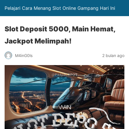
Pelajari Cara Menang Slot Online Gampang Hari Ini
Slot Deposit 5000, Main Hemat,
Jackpot Melimpah!
M4inG0ls
2 bulan ago