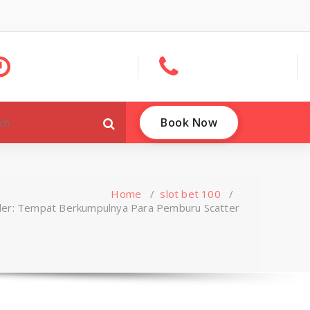
Book Now
Home
/
slot bet 100
/
uler: Tempat Berkumpulnya Para Pemburu Scatter