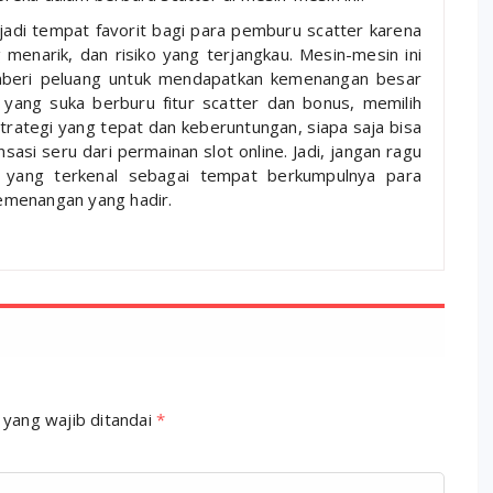
jadi tempat favorit bagi para pemburu scatter karena
menarik, dan risiko yang terjangkau. Mesin-mesin ini
mberi peluang untuk mendapatkan kemenangan besar
t yang suka berburu fitur scatter dan bonus, memilih
strategi yang tepat dan keberuntungan, siapa saja bisa
i seru dari permainan slot online. Jadi, jangan ragu
l yang terkenal sebagai tempat berkumpulnya para
emenangan yang hadir.
 yang wajib ditandai
*