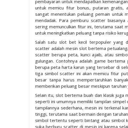
pembayaran untuk mendapatkan kemenangan. S
untuk memicu fitur bonus, putaran gratis, 
sangat menentukan peluang pemain untuk m
mendadak. Para pemburu scatter biasanya
sering memunculkan fitur ini, terutama saat 
untuk meningkatkan peluang tanpa risiko kerug
Salah satu slot bet kecil terpopuler yang
scatter adalah mesin slot bertema petualanga
scatter berupa peta, kunci ajaib, atau simb
gulungan. Contohnya adalah game bertema pe
berupa peta harta karun yang tersebar di sel
tiga simbol scatter ini akan memicu fitur 
besar tanpa harus mempertaruhkan banyak 
memberikan peluang besar meskipun taruhan y
Selain itu, slot bertema buah dan klasik juga 
seperti ini umumnya memiliki tampilan simpel
tampilannya sederhana, mesin ini terkenal k
tinggi, terutama saat bermain dengan taruhan 
simbol tertentu seperti bintang atau simbol
suka berburu scatter di mesin ini karena sel