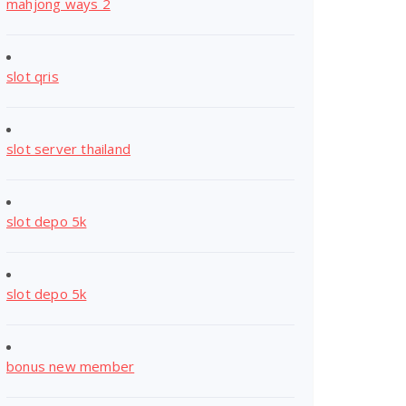
mahjong ways 2
slot qris
slot server thailand
slot depo 5k
slot depo 5k
bonus new member