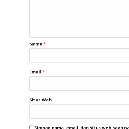
Nama
*
Email
*
Situs Web
Simpan nama, email, dan situs web saya p