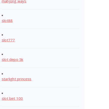
mahjong ways
slot88
slot777
slot depo 5k
starlight princess
slot bet 100