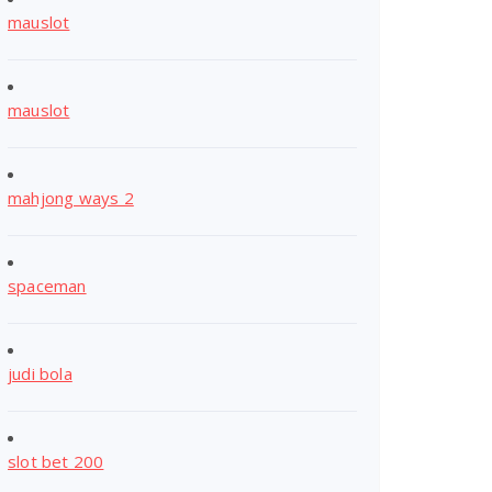
mauslot
mauslot
mahjong ways 2
spaceman
judi bola
slot bet 200