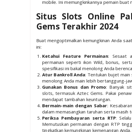
mobile. Ini memungkinkannya pemain buat 
Situs Slots Online Pa
Gems Terakhir 2024
Buat mengoptimalkan kemungkinan Anda saat 
ini:
Ketahui Feature Permainan
: Sesaat a
permainan seperti ikon Wild, bonus, ser
spesifikasi ini bakal menolong Anda berenca
Atur Bankroll Anda
: Tentukan bujet main 
menolong Anda main lebih bertanggung-jaw
Gunakan Bonus dan Promo
: Banyak si
slots, termasuk Aztec Gems. Pakai penaw
mendapat tambahan keuntungan.
Bermain-main dengan Sabar
: Kesabaran
dalam memasangkan taruhan serta masih tet
Periksa Pembayaran serta RTP
: Sela
Memutuskan permainan dengan RTP tingg
tingkatkan kemungkinan kemenangan Anda.