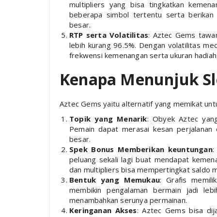
multipliers yang bisa tingkatkan kemena
beberapa simbol tertentu serta berika
besar.
RTP serta Volatilitas
: Aztec Gems tawar
lebih kurang 96.5%. Dengan volatilitas me
frekwensi kemenangan serta ukuran hadiah
Kenapa Menunjuk Sl
Aztec Gems yaitu alternatif yang memikat un
Topik yang Menarik
: Obyek Aztec yang
Pemain dapat merasai kesan perjalanan 
besar.
Spek Bonus Memberikan keuntungan
:
peluang sekali lagi buat mendapat kemena
dan multipliers bisa mempertingkat saldo m
Bentuk yang Memukau
: Grafis memili
membikin pengalaman bermain jadi leb
menambahkan serunya permainan.
Keringanan Akses
: Aztec Gems bisa dija