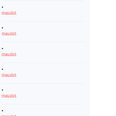
mauslot
mauslot
mauslot
mauslot
mauslot