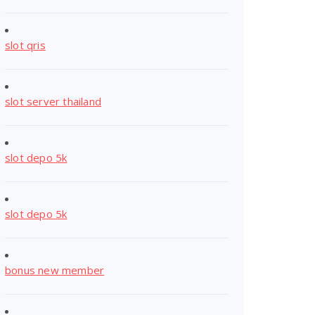
slot qris
slot server thailand
slot depo 5k
slot depo 5k
bonus new member