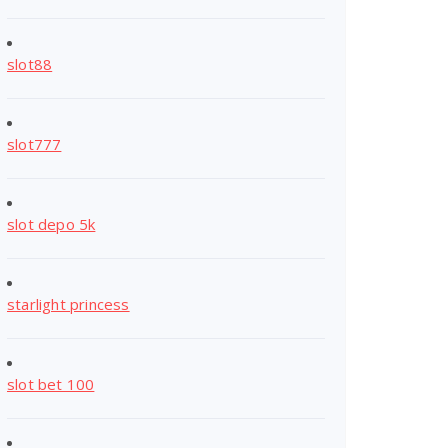
slot88
slot777
slot depo 5k
starlight princess
slot bet 100