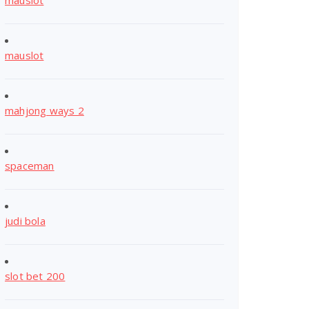
mauslot
mauslot
mahjong ways 2
spaceman
judi bola
slot bet 200