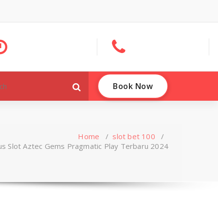
Book Now
Home
/
slot bet 100
/
itus Slot Aztec Gems Pragmatic Play Terbaru 2024