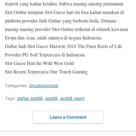
Seperti yang kalian ketahui, bahwa masing-masing permainan
Slot Online maupun Slot Gacor hari ini bisa kalian temukan di
platform provider Judi Online yang berbeda-beda. Dimana
masing-masing provider Slot Online terkenal di seluruh kawasan
Eropa dan Asia, salah satunya di negara Indonesia.
Daftar Judi Slot Gacor Maxwin 2024 The Finer Reels of Life
Provider PG Soft Terpercaya di Indonesia
Slot Gacor Hari Ini Wild West Gold
Slot Resmi Terpercaya One Touch Gaming
Categories:
Uncategorized
Tags:
daftar slot88
,
slot88
,
slot88 resmi
Leave a Comment