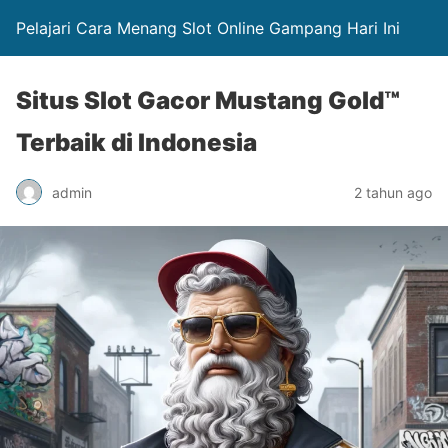
Pelajari Cara Menang Slot Online Gampang Hari Ini
Situs Slot Gacor Mustang Gold™
Terbaik di Indonesia
admin
2 tahun ago