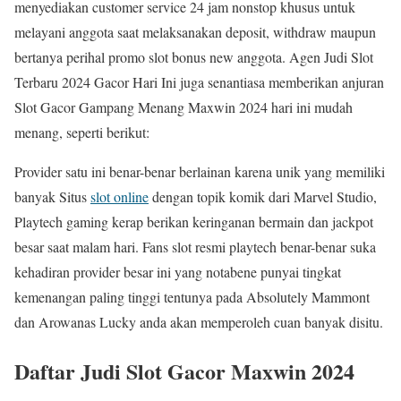
menyediakan customer service 24 jam nonstop khusus untuk
melayani anggota saat melaksanakan deposit, withdraw maupun
bertanya perihal promo slot bonus new anggota. Agen Judi Slot
Terbaru 2024 Gacor Hari Ini juga senantiasa memberikan anjuran
Slot Gacor Gampang Menang Maxwin 2024 hari ini mudah
menang, seperti berikut:
Provider satu ini benar-benar berlainan karena unik yang memiliki
banyak Situs
slot online
dengan topik komik dari Marvel Studio,
Playtech gaming kerap berikan keringanan bermain dan jackpot
besar saat malam hari. Fans slot resmi playtech benar-benar suka
kehadiran provider besar ini yang notabene punyai tingkat
kemenangan paling tinggi tentunya pada Absolutely Mammont
dan Arowanas Lucky anda akan memperoleh cuan banyak disitu.
Daftar Judi Slot Gacor Maxwin 2024