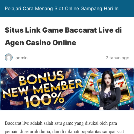
Pelajari Cara Menang Slot Online Gampang Hari Ini
Situs Link Game Baccarat Live di
Agen Casino Online
admin
2 tahun ago
Baccarat live adalah salah satu game yang disukai oleh para
pemain di seluruh dunia, dan di nikmati popularitas sampai saat