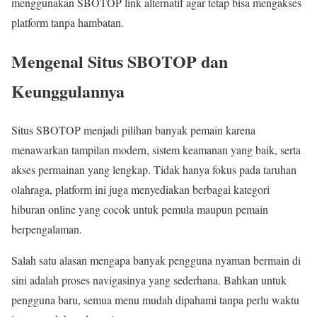
menggunakan SBOTOP link alternatif agar tetap bisa mengakses
platform tanpa hambatan.
Mengenal Situs SBOTOP dan
Keunggulannya
Situs SBOTOP menjadi pilihan banyak pemain karena
menawarkan tampilan modern, sistem keamanan yang baik, serta
akses permainan yang lengkap. Tidak hanya fokus pada taruhan
olahraga, platform ini juga menyediakan berbagai kategori
hiburan online yang cocok untuk pemula maupun pemain
berpengalaman.
Salah satu alasan mengapa banyak pengguna nyaman bermain di
sini adalah proses navigasinya yang sederhana. Bahkan untuk
pengguna baru, semua menu mudah dipahami tanpa perlu waktu