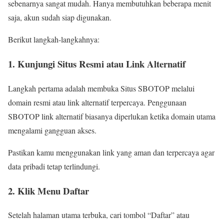
sebenarnya sangat mudah. Hanya membutuhkan beberapa menit
saja, akun sudah siap digunakan.
Berikut langkah-langkahnya:
1. Kunjungi Situs Resmi atau Link Alternatif
Langkah pertama adalah membuka Situs SBOTOP melalui
domain resmi atau link alternatif terpercaya. Penggunaan
SBOTOP link alternatif biasanya diperlukan ketika domain utama
mengalami gangguan akses.
Pastikan kamu menggunakan link yang aman dan terpercaya agar
data pribadi tetap terlindungi.
2. Klik Menu Daftar
Setelah halaman utama terbuka, cari tombol “Daftar” atau