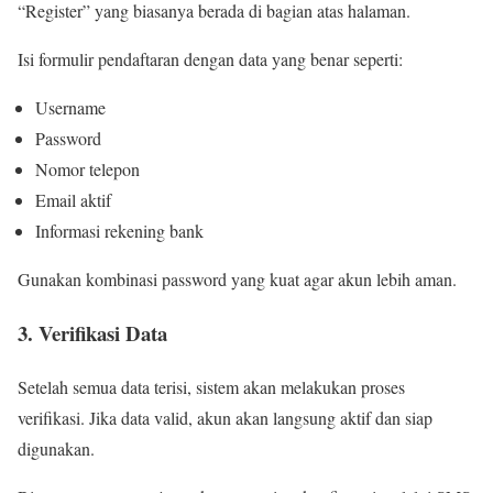
“Register” yang biasanya berada di bagian atas halaman.
Isi formulir pendaftaran dengan data yang benar seperti:
Username
Password
Nomor telepon
Email aktif
Informasi rekening bank
Gunakan kombinasi password yang kuat agar akun lebih aman.
3. Verifikasi Data
Setelah semua data terisi, sistem akan melakukan proses
verifikasi. Jika data valid, akun akan langsung aktif dan siap
digunakan.