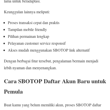
lama untuk beradaptasi.
Keunggulan lainnya meliputi:
Proses transaksi cepat dan praktis
Tampilan mobile friendly
Pilihan permainan lengkap
Pelayanan customer service responsif
Akses mudah menggunakan SBOTOP link alternatif
Dengan berbagai fitur tersebut, pengalaman bermain menjadi
lebih nyaman dan menyenangkan.
Cara SBOTOP Daftar Akun Baru untuk
Pemula
Buat kamu yang belum memiliki akun, proses SBOTOP daftar