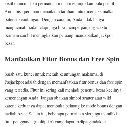
kecil muncul. Jika permainan mulai menunjukkan pola positif,
Anda bisa perlahan menaikkan taruhan untuk memaksimalkan
potensi keuntungan. Dengan cara ini, Anda tidak hanya
menghemat modal tetapi juga bisa memperpanjang waktu
bermain sambil meningkatkan peluang mendapatkan jackpot
besar.
Manfaatkan Fitur Bonus dan Free Spin
Salah satu kunci untuk meraih keuntungan maksimal di
Pasjackpot adalah dengan memanfaatkan fitur bonus dan free spin
yang tersedia. Fitur ini sering kali menjadi penentu besar kecilnya
kemenangan Anda. Jangan abaikan simbol scatter atau wild
karena keduanya dapat membuka peluang ke mode bonus dengan
hadiah besar. Selain itu, beberapa permainan slot juga memiliki
fitur pengganda (multiplier) yang dapat melipatgandakan