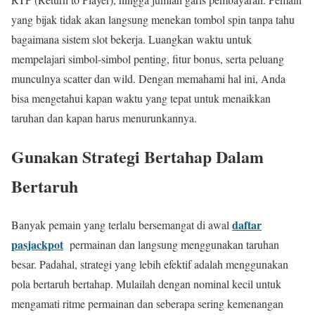
yang bijak tidak akan langsung menekan tombol spin tanpa tahu
bagaimana sistem slot bekerja. Luangkan waktu untuk
mempelajari simbol-simbol penting, fitur bonus, serta peluang
munculnya scatter dan wild. Dengan memahami hal ini, Anda
bisa mengetahui kapan waktu yang tepat untuk menaikkan
taruhan dan kapan harus menurunkannya.
Gunakan Strategi Bertahap Dalam
Bertaruh
daftar
Banyak pemain yang terlalu bersemangat di awal
pasjackpot
permainan dan langsung menggunakan taruhan
besar. Padahal, strategi yang lebih efektif adalah menggunakan
pola bertaruh bertahap. Mulailah dengan nominal kecil untuk
mengamati ritme permainan dan seberapa sering kemenangan