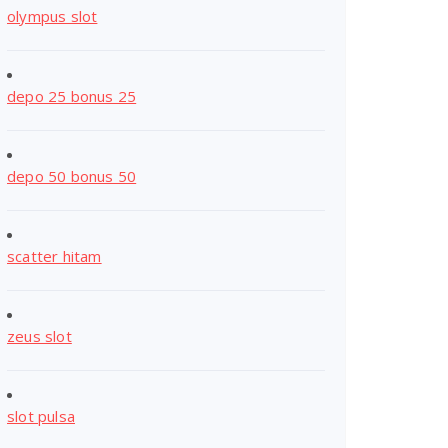
olympus slot
depo 25 bonus 25
depo 50 bonus 50
scatter hitam
zeus slot
slot pulsa