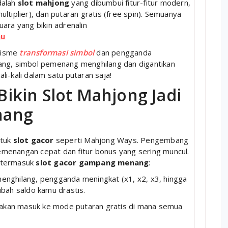
adalah
slot mahjong
yang dibumbui fitur-fitur modern,
ltiplier), dan putaran gratis (free spin). Semuanya
ara yang bikin adrenalin
nu
nisme
transformasi simbol
dan pengganda
ang, simbol pemenang menghilang dan digantikan
i-kali dalam satu putaran saja!
 Bikin Slot Mahjong Jadi
nang
ntuk
slot gacor
seperti Mahjong Ways. Pengembang
menangan cepat dan fitur bonus yang sering muncul.
s termasuk
slot gacor gampang menang
:
menghilang, pengganda meningkat (x1, x2, x3, hingga
gubah saldo kamu drastis.
 akan masuk ke mode putaran gratis di mana semua