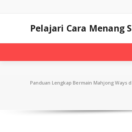
Skip
to
content
Pelajari Cara Menang S
Panduan Lengkap Bermain Mahjong Ways d