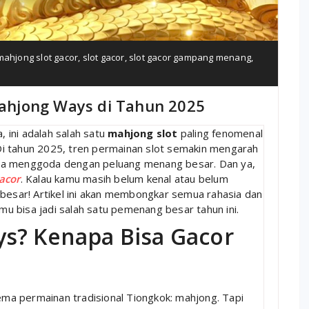
mahjong slot gacor
,
slot gacor
,
slot gacor gampang menang
,
hjong Ways di Tahun 2025
 ini adalah salah satu
mahjong slot
paling fenomenal
! Di tahun 2025, tren permainan slot semakin mengarah
ga menggoda dengan peluang menang besar. Dan ya,
acor
. Kalau kamu masih belum kenal atau belum
 besar! Artikel ini akan membongkar semua rahasia dan
u bisa jadi salah satu pemenang besar tahun ini.
s? Kenapa Bisa Gacor
ma permainan tradisional Tiongkok: mahjong. Tapi