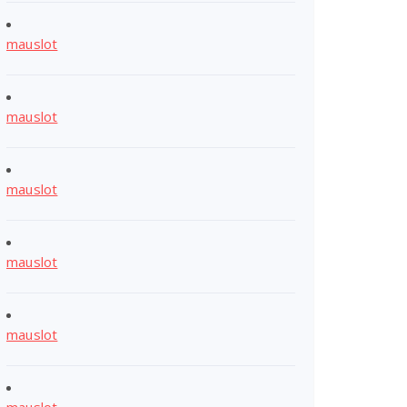
mauslot
mauslot
mauslot
mauslot
mauslot