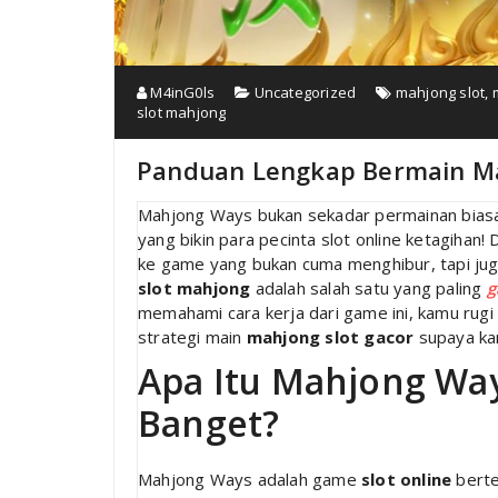
M4inG0ls
Uncategorized
mahjong slot
,
slot mahjong
Panduan Lengkap Bermain Ma
Mahjong Ways bukan sekadar permainan biasa,
yang bikin para pecinta slot online ketagihan
ke game yang bukan cuma menghibur, tapi ju
slot mahjong
adalah salah satu yang paling
g
memahami cara kerja dari game ini, kamu rugi
strategi main
mahjong slot gacor
supaya kam
Apa Itu Mahjong Way
Banget?
Mahjong Ways adalah game
slot online
berte