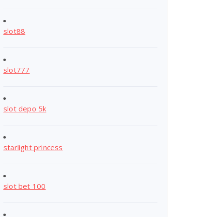
slot88
slot777
slot depo 5k
starlight princess
slot bet 100