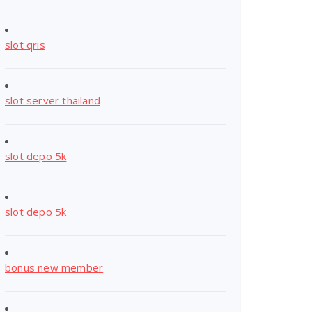
slot qris
slot server thailand
slot depo 5k
slot depo 5k
bonus new member