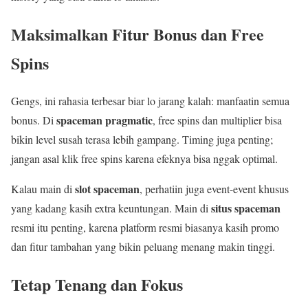
Maksimalkan Fitur Bonus dan Free
Spins
Gengs, ini rahasia terbesar biar lo jarang kalah: manfaatin semua
spaceman pragmatic
bonus. Di
, free spins dan multiplier bisa
bikin level susah terasa lebih gampang. Timing juga penting;
jangan asal klik free spins karena efeknya bisa nggak optimal.
slot spaceman
Kalau main di
, perhatiin juga event-event khusus
situs spaceman
yang kadang kasih extra keuntungan. Main di
resmi itu penting, karena platform resmi biasanya kasih promo
dan fitur tambahan yang bikin peluang menang makin tinggi.
Tetap Tenang dan Fokus