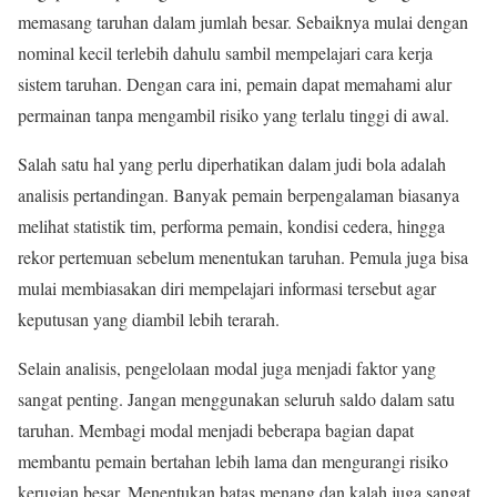
memasang taruhan dalam jumlah besar. Sebaiknya mulai dengan
nominal kecil terlebih dahulu sambil mempelajari cara kerja
sistem taruhan. Dengan cara ini, pemain dapat memahami alur
permainan tanpa mengambil risiko yang terlalu tinggi di awal.
Salah satu hal yang perlu diperhatikan dalam judi bola adalah
analisis pertandingan. Banyak pemain berpengalaman biasanya
melihat statistik tim, performa pemain, kondisi cedera, hingga
rekor pertemuan sebelum menentukan taruhan. Pemula juga bisa
mulai membiasakan diri mempelajari informasi tersebut agar
keputusan yang diambil lebih terarah.
Selain analisis, pengelolaan modal juga menjadi faktor yang
sangat penting. Jangan menggunakan seluruh saldo dalam satu
taruhan. Membagi modal menjadi beberapa bagian dapat
membantu pemain bertahan lebih lama dan mengurangi risiko
kerugian besar. Menentukan batas menang dan kalah juga sangat