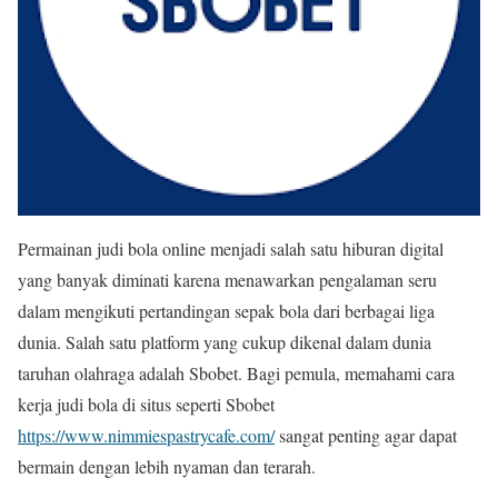
Permainan judi bola online menjadi salah satu hiburan digital
yang banyak diminati karena menawarkan pengalaman seru
dalam mengikuti pertandingan sepak bola dari berbagai liga
dunia. Salah satu platform yang cukup dikenal dalam dunia
taruhan olahraga adalah Sbobet. Bagi pemula, memahami cara
kerja judi bola di situs seperti Sbobet
https://www.nimmiespastrycafe.com/
sangat penting agar dapat
bermain dengan lebih nyaman dan terarah.