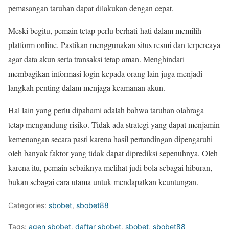
pemasangan taruhan dapat dilakukan dengan cepat.
Meski begitu, pemain tetap perlu berhati-hati dalam memilih
platform online. Pastikan menggunakan situs resmi dan terpercaya
agar data akun serta transaksi tetap aman. Menghindari
membagikan informasi login kepada orang lain juga menjadi
langkah penting dalam menjaga keamanan akun.
Hal lain yang perlu dipahami adalah bahwa taruhan olahraga
tetap mengandung risiko. Tidak ada strategi yang dapat menjamin
kemenangan secara pasti karena hasil pertandingan dipengaruhi
oleh banyak faktor yang tidak dapat diprediksi sepenuhnya. Oleh
karena itu, pemain sebaiknya melihat judi bola sebagai hiburan,
bukan sebagai cara utama untuk mendapatkan keuntungan.
Categories:
sbobet
,
sbobet88
Tags:
agen sbobet
,
daftar sbobet
,
sbobet
,
sbobet88