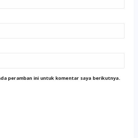
ada peramban ini untuk komentar saya berikutnya.