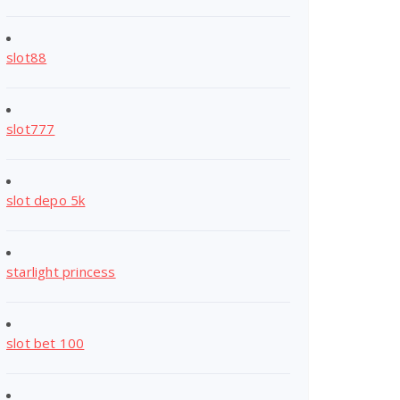
slot88
slot777
slot depo 5k
starlight princess
slot bet 100