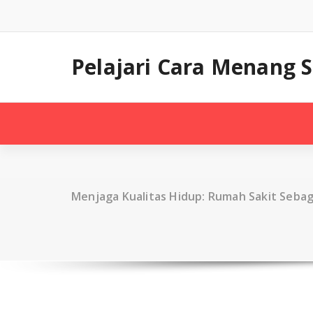
Skip
to
content
Pelajari Cara Menang S
Menjaga Kualitas Hidup: Rumah Sakit Sebag