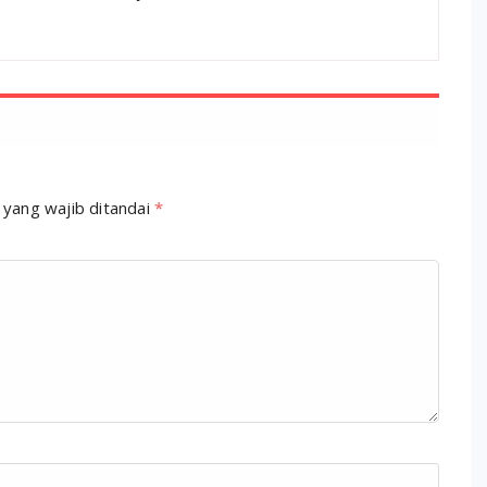
 yang wajib ditandai
*