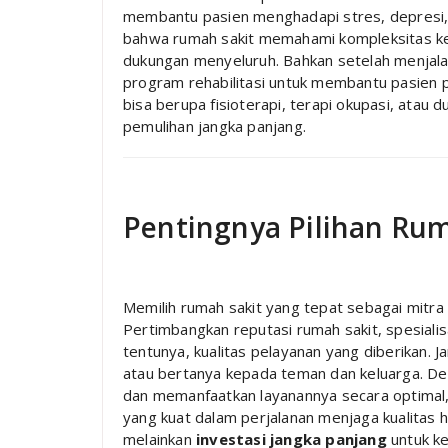
membantu pasien menghadapi stres, depresi, 
bahwa rumah sakit memahami kompleksitas k
dukungan menyeluruh. Bahkan setelah menjala
program rehabilitasi untuk membantu pasien pu
bisa berupa fisioterapi, terapi okupasi, atau
pemulihan jangka panjang.
Pentingnya Pilihan Rum
Memilih rumah sakit yang tepat sebagai mitra
Pertimbangkan reputasi rumah sakit, spesialisa
tentunya, kualitas pelayanan yang diberikan. 
atau bertanya kepada teman dan keluarga. De
dan memanfaatkan layanannya secara optimal,
yang kuat dalam perjalanan menjaga kualitas 
melainkan
investasi jangka panjang
untuk ke