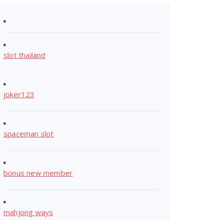
slot thailand
joker123
spaceman slot
bonus new member
mahjong ways