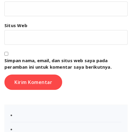
Situs Web
Simpan nama, email, dan situs web saya pada
peramban ini untuk komentar saya berikutnya.