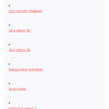
slot server thailand
slot depo 5k
slot depo 5k
bonus new member
lucky neko
mahjong ways 2