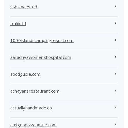
ssb-maesa.id
trakin.id
1000islandscampingresort.com
aaradhyawomenshospital.com
abcdguide.com
achayansrestaurant.com
actuallyhandmade.co
amigospizzaonline.com