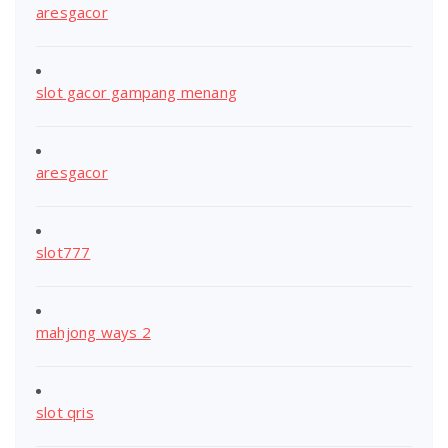
aresgacor
slot gacor gampang menang
aresgacor
slot777
mahjong ways 2
slot qris