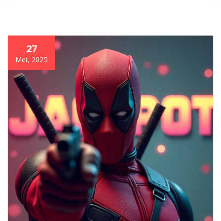
27
Mei, 2025