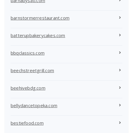
barnabysatl.com
barnstormerrestaurant.com
batterupbakerycakes.com
bbqclassics.com
beechstreetgrill.com
beehivebdg.com
bellydancetopeka.com
bestiefood.com