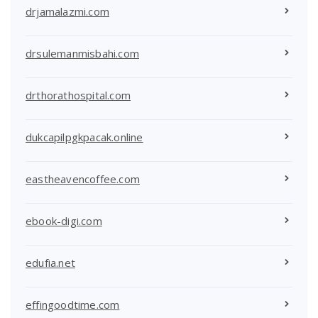
drjamalazmi.com
drsulemanmisbahi.com
drthorathospital.com
dukcapilpgkpacak.online
eastheavencoffee.com
ebook-digi.com
edufia.net
effingoodtime.com