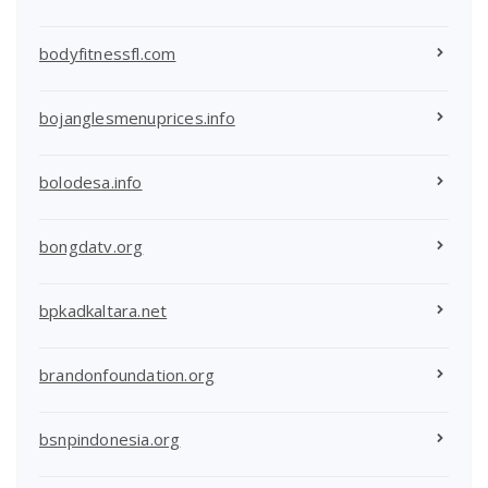
bodyfitnessfl.com
bojanglesmenuprices.info
bolodesa.info
bongdatv.org
bpkadkaltara.net
brandonfoundation.org
bsnpindonesia.org