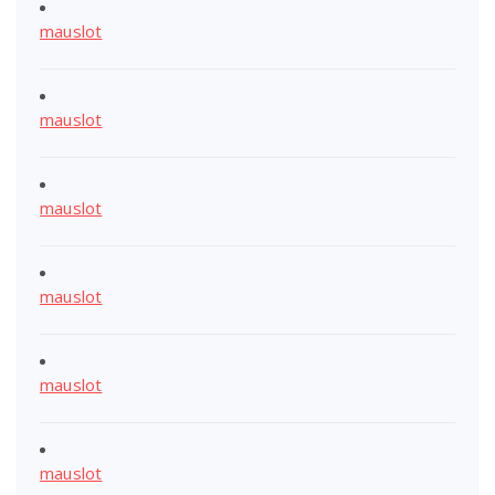
mauslot
mauslot
mauslot
mauslot
mauslot
mauslot