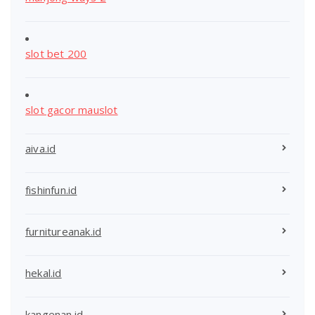
slot bet 200
slot gacor mauslot
aiva.id
fishinfun.id
furnitureanak.id
hekal.id
kangenan.id