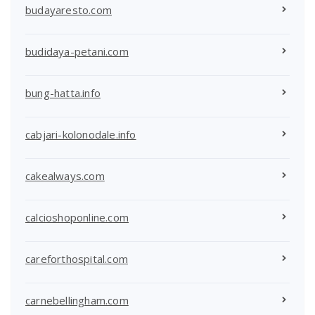
budayaresto.com
budidaya-petani.com
bung-hatta.info
cabjari-kolonodale.info
cakealways.com
calcioshoponline.com
careforthospital.com
carnebellingham.com