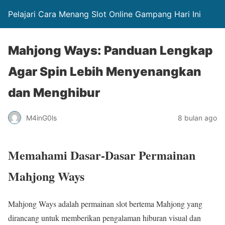
Pelajari Cara Menang Slot Online Gampang Hari Ini
Mahjong Ways: Panduan Lengkap
Agar Spin Lebih Menyenangkan
dan Menghibur
M4inG0ls
8 bulan ago
Memahami Dasar-Dasar Permainan
Mahjong Ways
Mahjong Ways adalah permainan slot bertema Mahjong yang
dirancang untuk memberikan pengalaman hiburan visual dan