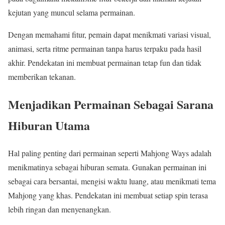
kejutan yang muncul selama permainan.
Dengan memahami fitur, pemain dapat menikmati variasi visual,
animasi, serta ritme permainan tanpa harus terpaku pada hasil
akhir. Pendekatan ini membuat permainan tetap fun dan tidak
memberikan tekanan.
Menjadikan Permainan Sebagai Sarana
Hiburan Utama
Hal paling penting dari permainan seperti Mahjong Ways adalah
menikmatinya sebagai hiburan semata. Gunakan permainan ini
sebagai cara bersantai, mengisi waktu luang, atau menikmati tema
Mahjong yang khas. Pendekatan ini membuat setiap spin terasa
lebih ringan dan menyenangkan.