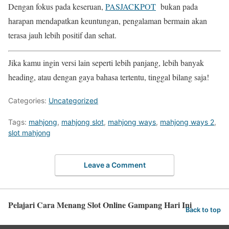
Dengan fokus pada keseruan,
PASJACKPOT
bukan pada
harapan mendapatkan keuntungan, pengalaman bermain akan
terasa jauh lebih positif dan sehat.
Jika kamu ingin versi lain seperti lebih panjang, lebih banyak
heading, atau dengan gaya bahasa tertentu, tinggal bilang saja!
Categories:
Uncategorized
Tags:
mahjong
,
mahjong slot
,
mahjong ways
,
mahjong ways 2
,
slot mahjong
Leave a Comment
Pelajari Cara Menang Slot Online Gampang Hari Ini
Back to top