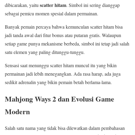
scatter hitam
dibicarakan, yaitu
. Simbol ini sering dianggap
sebagai pemicu momen spesial dalam permainan.
Banyak pemain percaya bahwa kemunculan scatter hitam bisa
jadi tanda awal dari fitur bonus atau putaran gratis. Walaupun
setiap game punya mekanisme berbeda, simbol ini tetap jadi salah
satu elemen yang paling ditunggu-tunggu.
Sensasi saat menunggu scatter hitam muncul itu yang bikin
permainan jadi lebih menegangkan. Ada rasa harap, ada juga
sedikit adrenalin yang bikin pemain betah berlama-lama.
Mahjong Ways 2 dan Evolusi Game
Modern
Salah satu nama yang tidak bisa dilewatkan dalam pembahasan