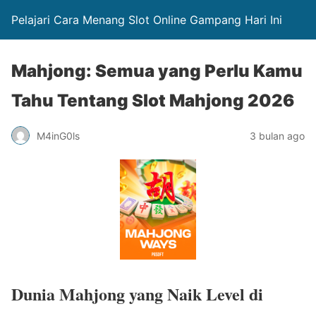
Pelajari Cara Menang Slot Online Gampang Hari Ini
Mahjong: Semua yang Perlu Kamu
Tahu Tentang Slot Mahjong 2026
M4inG0ls
3 bulan ago
Dunia Mahjong yang Naik Level di