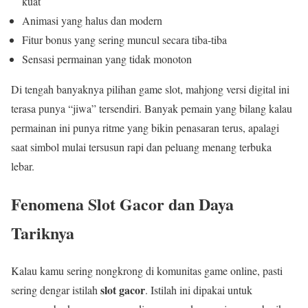
kuat
Animasi yang halus dan modern
Fitur bonus yang sering muncul secara tiba-tiba
Sensasi permainan yang tidak monoton
Di tengah banyaknya pilihan game slot, mahjong versi digital ini
terasa punya “jiwa” tersendiri. Banyak pemain yang bilang kalau
permainan ini punya ritme yang bikin penasaran terus, apalagi
saat simbol mulai tersusun rapi dan peluang menang terbuka
lebar.
Fenomena Slot Gacor dan Daya
Tariknya
Kalau kamu sering nongkrong di komunitas game online, pasti
slot gacor
sering dengar istilah
. Istilah ini dipakai untuk