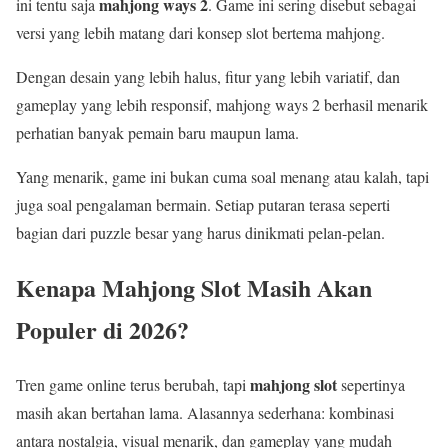
mahjong ways 2
ini tentu saja
. Game ini sering disebut sebagai
versi yang lebih matang dari konsep slot bertema mahjong.
Dengan desain yang lebih halus, fitur yang lebih variatif, dan
gameplay yang lebih responsif, mahjong ways 2 berhasil menarik
perhatian banyak pemain baru maupun lama.
Yang menarik, game ini bukan cuma soal menang atau kalah, tapi
juga soal pengalaman bermain. Setiap putaran terasa seperti
bagian dari puzzle besar yang harus dinikmati pelan-pelan.
Kenapa Mahjong Slot Masih Akan
Populer di 2026?
mahjong slot
Tren game online terus berubah, tapi
sepertinya
masih akan bertahan lama. Alasannya sederhana: kombinasi
antara nostalgia, visual menarik, dan gameplay yang mudah