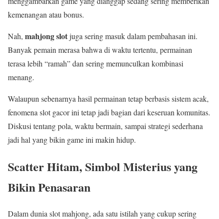
menggambarkan game yang dianggap sedang sering memberikan
kemenangan atau bonus.
mahjong slot
Nah,
juga sering masuk dalam pembahasan ini.
Banyak pemain merasa bahwa di waktu tertentu, permainan
terasa lebih “ramah” dan sering memunculkan kombinasi
menang.
Walaupun sebenarnya hasil permainan tetap berbasis sistem acak,
fenomena slot gacor ini tetap jadi bagian dari keseruan komunitas.
Diskusi tentang pola, waktu bermain, sampai strategi sederhana
jadi hal yang bikin game ini makin hidup.
Scatter Hitam, Simbol Misterius yang
Bikin Penasaran
Dalam dunia slot mahjong, ada satu istilah yang cukup sering