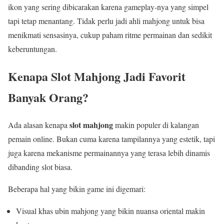
ikon yang sering dibicarakan karena gameplay-nya yang simpel
tapi tetap menantang. Tidak perlu jadi ahli mahjong untuk bisa
menikmati sensasinya, cukup paham ritme permainan dan sedikit
keberuntungan.
Kenapa Slot Mahjong Jadi Favorit
Banyak Orang?
slot mahjong
Ada alasan kenapa
makin populer di kalangan
pemain online. Bukan cuma karena tampilannya yang estetik, tapi
juga karena mekanisme permainannya yang terasa lebih dinamis
dibanding slot biasa.
Beberapa hal yang bikin game ini digemari:
Visual khas ubin mahjong yang bikin nuansa oriental makin