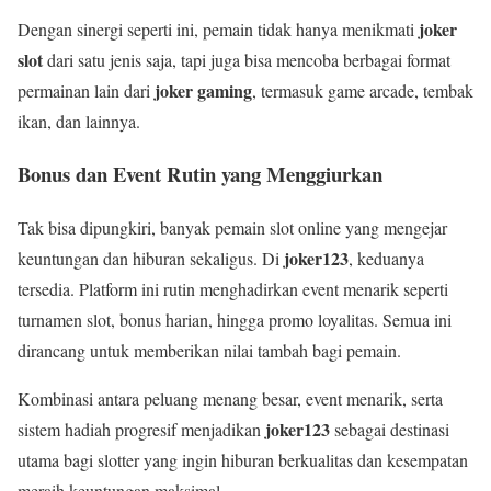
joker
Dengan sinergi seperti ini, pemain tidak hanya menikmati
slot
dari satu jenis saja, tapi juga bisa mencoba berbagai format
joker gaming
permainan lain dari
, termasuk game arcade, tembak
ikan, dan lainnya.
Bonus dan Event Rutin yang Menggiurkan
Tak bisa dipungkiri, banyak pemain slot online yang mengejar
joker123
keuntungan dan hiburan sekaligus. Di
, keduanya
tersedia. Platform ini rutin menghadirkan event menarik seperti
turnamen slot, bonus harian, hingga promo loyalitas. Semua ini
dirancang untuk memberikan nilai tambah bagi pemain.
Kombinasi antara peluang menang besar, event menarik, serta
joker123
sistem hadiah progresif menjadikan
sebagai destinasi
utama bagi slotter yang ingin hiburan berkualitas dan kesempatan
meraih keuntungan maksimal.