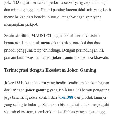
joker123
dapat merasakan performa server yang cepat, anti lag,
dan minim gangguan. Hal ini penting karena tidak ada yang lebih
menyebalkan dari koneksi putus di tengah-tengah spin yang
menjanjikan jackpot.
MAUSLOT
Selain stabilitas,
juga dikenal memiliki sistem
keamanan ketat untuk memastikan setiap transaksi dan data
pribadi pengguna tetap terlindungi. Dengan perlindungan ini,
joker gaming
pemain bisa fokus menikmati
tanpa rasa khawatir.
Terintegrasi dengan Ekosistem Joker Gaming
Joker123
bukan platform yang berdiri sendiri, melainkan bagian
joker gaming
dari jaringan
yang lebih luas. Ini berarti pengguna
joker388
juga bisa mengakses konten dari
dan produk lainnya
yang saling terhubung. Satu akun bisa dipakai untuk menjelajahi
seluruh ekosistem, memberikan fleksibilitas yang sangat tinggi.