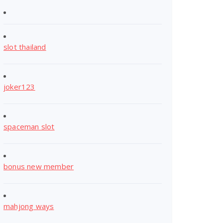
slot thailand
joker123
spaceman slot
bonus new member
mahjong ways