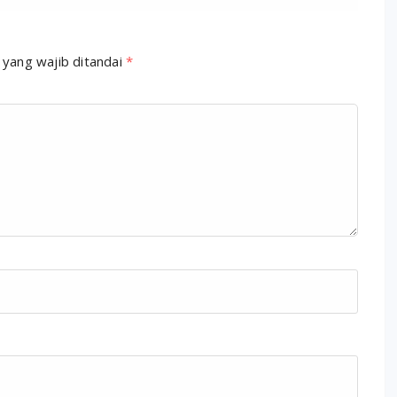
 yang wajib ditandai
*