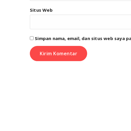
Situs Web
Simpan nama, email, dan situs web saya p