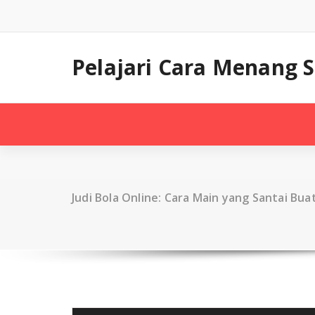
Skip
to
content
Pelajari Cara Menang S
Judi Bola Online: Cara Main yang Santai Bua