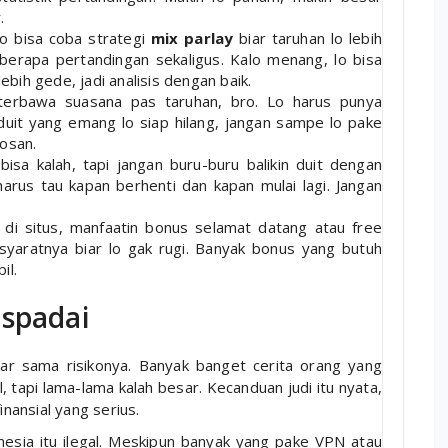
.
o bisa coba strategi
mix parlay
biar taruhan lo lebih
beberapa pertandingan sekaligus. Kalo menang, lo bisa
lebih gede, jadi analisis dengan baik.
 terbawa suasana pas taruhan, bro. Lo harus punya
duit yang emang lo siap hilang, jangan sampe lo pake
kosan.
isa kalah, tapi jangan buru-buru balikin duit dengan
harus tau kapan berhenti dan kapan mulai lagi. Jangan
di situs, manfaatin bonus selamat datang atau free
 syaratnya biar lo gak rugi. Banyak bonus yang butuh
il.
aspadai
dar sama risikonya. Banyak banget cerita orang yang
, tapi lama-lama kalah besar. Kecanduan judi itu nyata,
inansial yang serius.
ndonesia itu ilegal. Meskipun banyak yang pake VPN atau