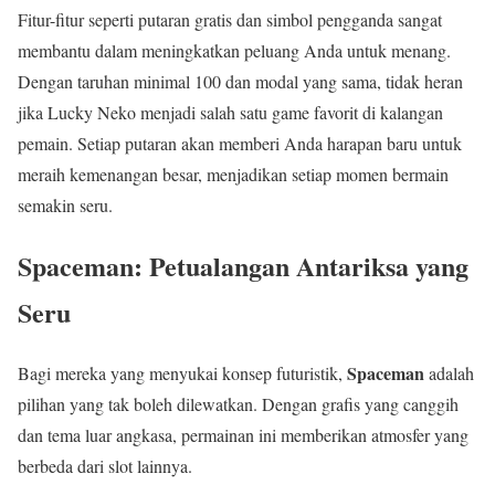
Fitur-fitur seperti putaran gratis dan simbol pengganda sangat
membantu dalam meningkatkan peluang Anda untuk menang.
Dengan taruhan minimal 100 dan modal yang sama, tidak heran
jika Lucky Neko menjadi salah satu game favorit di kalangan
pemain. Setiap putaran akan memberi Anda harapan baru untuk
meraih kemenangan besar, menjadikan setiap momen bermain
semakin seru.
Spaceman: Petualangan Antariksa yang
Seru
Spaceman
Bagi mereka yang menyukai konsep futuristik,
adalah
pilihan yang tak boleh dilewatkan. Dengan grafis yang canggih
dan tema luar angkasa, permainan ini memberikan atmosfer yang
berbeda dari slot lainnya.