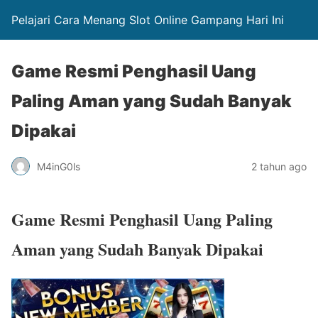
Pelajari Cara Menang Slot Online Gampang Hari Ini
Game Resmi Penghasil Uang
Paling Aman yang Sudah Banyak
Dipakai
M4inG0ls
2 tahun ago
Game Resmi Penghasil Uang Paling
Aman yang Sudah Banyak Dipakai