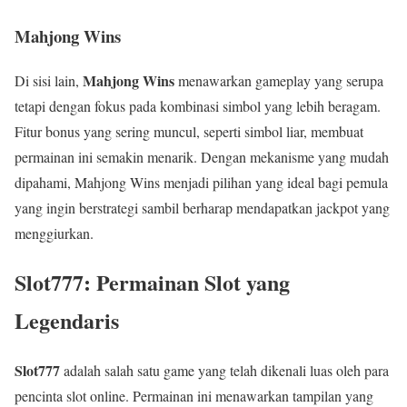
Mahjong Wins
Mahjong Wins
Di sisi lain,
menawarkan gameplay yang serupa
tetapi dengan fokus pada kombinasi simbol yang lebih beragam.
Fitur bonus yang sering muncul, seperti simbol liar, membuat
permainan ini semakin menarik. Dengan mekanisme yang mudah
dipahami, Mahjong Wins menjadi pilihan yang ideal bagi pemula
yang ingin berstrategi sambil berharap mendapatkan jackpot yang
menggiurkan.
Slot777: Permainan Slot yang
Legendaris
Slot777
adalah salah satu game yang telah dikenali luas oleh para
pencinta slot online. Permainan ini menawarkan tampilan yang