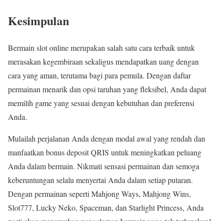
Kesimpulan
Bermain slot online merupakan salah satu cara terbaik untuk
merasakan kegembiraan sekaligus mendapatkan uang dengan
cara yang aman, terutama bagi para pemula. Dengan daftar
permainan menarik dan opsi taruhan yang fleksibel, Anda dapat
memilih game yang sesuai dengan kebutuhan dan preferensi
Anda.
Mulailah perjalanan Anda dengan modal awal yang rendah dan
manfaatkan bonus deposit QRIS untuk meningkatkan peluang
Anda dalam bermain. Nikmati sensasi permainan dan semoga
keberuntungan selalu menyertai Anda dalam setiap putaran.
Dengan permainan seperti Mahjong Ways, Mahjong Wins,
Slot777, Lucky Neko, Spaceman, dan Starlight Princess, Anda