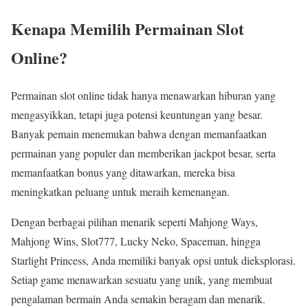
Kenapa Memilih Permainan Slot
Online?
Permainan slot online tidak hanya menawarkan hiburan yang
mengasyikkan, tetapi juga potensi keuntungan yang besar.
Banyak pemain menemukan bahwa dengan memanfaatkan
permainan yang populer dan memberikan jackpot besar, serta
memanfaatkan bonus yang ditawarkan, mereka bisa
meningkatkan peluang untuk meraih kemenangan.
Dengan berbagai pilihan menarik seperti Mahjong Ways,
Mahjong Wins, Slot777, Lucky Neko, Spaceman, hingga
Starlight Princess, Anda memiliki banyak opsi untuk dieksplorasi.
Setiap game menawarkan sesuatu yang unik, yang membuat
pengalaman bermain Anda semakin beragam dan menarik.