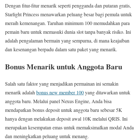
Dengan fitur-fitur menarik seperti pengganda dan putaran gratis,
Starlight Princess menawarkan peluang besar bagi pemula untuk
meraih kemenangan. Taruhan minimum 100 memudahkan para
pemain baru untuk memasuki dunia slot tanpa banyak risiko. Ini
adalah pengalaman bermain yang sempurna, di mana keajaiban
dan kesenangan berpadu dalam satu paket yang menarik.
Bonus Menarik untuk Anggota Baru
Salah satu faktor yang menjadikan permainan ini semakin
menarik adalah
bonus new member 100
yang ditawarkan untuk
anggota baru. Melalui panel Nexus Engine, Anda bisa
mendapatkan bonus deposit untuk anggota baru sebesar 5K
hanya dengan melakukan deposit awal 10K melalui QRIS. Ini
merupakan kesempatan emas untuk memaksimalkan modal Anda
dan meningkatkan peluang untuk menang.