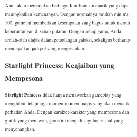
Anda akan menemukan berbagai fitur bonus menarik yang dapat
meningkatkan kemenangan. Dengan normalnya taruhan minimal
100, game ini memberikan kesempatan yang bagus untuk meraih
keberuntungan di setiap putaran. Dengan setiap game, Anda
seolah-olah diajak dalam petualangan galaksi, sekaligus berharap
mendapatkan jackpot yang mengesankan.
Starlight Princess: Keajaiban yang
Mempesona
Starlight Princess
tidak hanya menawarkan gameplay yang
menghibur, tetapi juga momen-momen magis yang akan menarik
perhatian Anda. Dengan karakter-karakter yang mempesona dan
grafik yang menawan, game ini menjadi suguhan visual yang
menyenangkan.