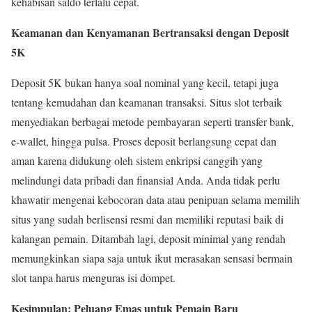
kehabisan saldo terlalu cepat.
Keamanan dan Kenyamanan Bertransaksi dengan Deposit
5K
Deposit 5K bukan hanya soal nominal yang kecil, tetapi juga
tentang kemudahan dan keamanan transaksi. Situs slot terbaik
menyediakan berbagai metode pembayaran seperti transfer bank,
e-wallet, hingga pulsa. Proses deposit berlangsung cepat dan
aman karena didukung oleh sistem enkripsi canggih yang
melindungi data pribadi dan finansial Anda. Anda tidak perlu
khawatir mengenai kebocoran data atau penipuan selama memilih
situs yang sudah berlisensi resmi dan memiliki reputasi baik di
kalangan pemain. Ditambah lagi, deposit minimal yang rendah
memungkinkan siapa saja untuk ikut merasakan sensasi bermain
slot tanpa harus menguras isi dompet.
Kesimpulan: Peluang Emas untuk Pemain Baru