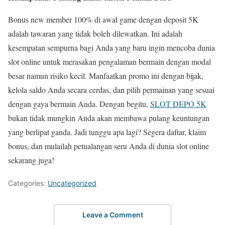
Bonus new member 100% di awal game dengan deposit 5K
adalah tawaran yang tidak boleh dilewatkan. Ini adalah
kesempatan sempurna bagi Anda yang baru ingin mencoba dunia
slot online untuk merasakan pengalaman bermain dengan modal
besar namun risiko kecil. Manfaatkan promo ini dengan bijak,
kelola saldo Anda secara cerdas, dan pilih permainan yang sesuai
dengan gaya bermain Anda. Dengan begitu,
SLOT DEPO 5K
bukan tidak mungkin Anda akan membawa pulang keuntungan
yang berlipat ganda. Jadi tunggu apa lagi? Segera daftar, klaim
bonus, dan mulailah petualangan seru Anda di dunia slot online
sekarang juga!
Categories:
Uncategorized
Leave a Comment