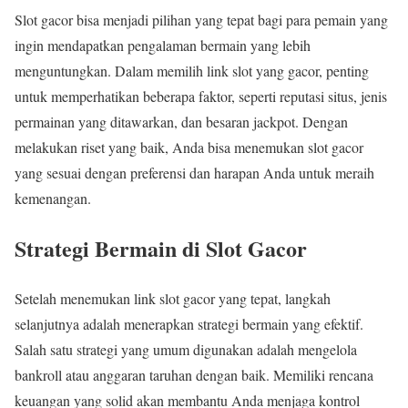
Slot gacor bisa menjadi pilihan yang tepat bagi para pemain yang
ingin mendapatkan pengalaman bermain yang lebih
menguntungkan. Dalam memilih link slot yang gacor, penting
untuk memperhatikan beberapa faktor, seperti reputasi situs, jenis
permainan yang ditawarkan, dan besaran jackpot. Dengan
melakukan riset yang baik, Anda bisa menemukan slot gacor
yang sesuai dengan preferensi dan harapan Anda untuk meraih
kemenangan.
Strategi Bermain di Slot Gacor
Setelah menemukan link slot gacor yang tepat, langkah
selanjutnya adalah menerapkan strategi bermain yang efektif.
Salah satu strategi yang umum digunakan adalah mengelola
bankroll atau anggaran taruhan dengan baik. Memiliki rencana
keuangan yang solid akan membantu Anda menjaga kontrol