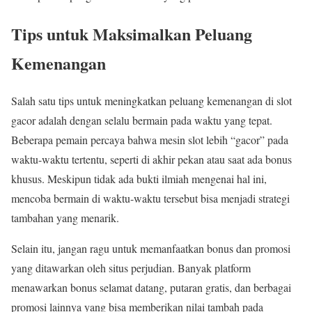
Tips untuk Maksimalkan Peluang
Kemenangan
Salah satu tips untuk meningkatkan peluang kemenangan di slot
gacor adalah dengan selalu bermain pada waktu yang tepat.
Beberapa pemain percaya bahwa mesin slot lebih “gacor” pada
waktu-waktu tertentu, seperti di akhir pekan atau saat ada bonus
khusus. Meskipun tidak ada bukti ilmiah mengenai hal ini,
mencoba bermain di waktu-waktu tersebut bisa menjadi strategi
tambahan yang menarik.
Selain itu, jangan ragu untuk memanfaatkan bonus dan promosi
yang ditawarkan oleh situs perjudian. Banyak platform
menawarkan bonus selamat datang, putaran gratis, dan berbagai
promosi lainnya yang bisa memberikan nilai tambah pada