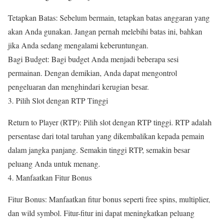
Tetapkan Batas: Sebelum bermain, tetapkan batas anggaran yang
akan Anda gunakan. Jangan pernah melebihi batas ini, bahkan
jika Anda sedang mengalami keberuntungan.
Bagi Budget: Bagi budget Anda menjadi beberapa sesi
permainan. Dengan demikian, Anda dapat mengontrol
pengeluaran dan menghindari kerugian besar.
3. Pilih Slot dengan RTP Tinggi
Return to Player (RTP): Pilih slot dengan RTP tinggi. RTP adalah
persentase dari total taruhan yang dikembalikan kepada pemain
dalam jangka panjang. Semakin tinggi RTP, semakin besar
peluang Anda untuk menang.
4. Manfaatkan Fitur Bonus
Fitur Bonus: Manfaatkan fitur bonus seperti free spins, multiplier,
dan wild symbol. Fitur-fitur ini dapat meningkatkan peluang