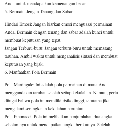
Anda untuk mendapatkan kemenangan besar.
5. Bermain dengan Tenang dan Sabar
Hindari Emosi: Jangan biarkan emosi menguasai permainan
Anda. Bermain dengan tenang dan sabar adalah kunci untuk
membuat keputusan yang tepat.
Jangan Terburu-buru: Jangan terburu-buru untuk memasang
taruhan. Ambil waktu untuk menganalisis situasi dan membuat
keputusan yang bijak.
6. Manfaatkan Pola Bermain
Pola Martingale: Ini adalah pola permainan di mana Anda
menggandakan taruhan setelah setiap kekalahan. Namun, perlu
diingat bahwa pola ini memiliki risiko tinggi, terutama jika
mengalami serangkaian kekalahan beruntun.
Pola Fibonacci: Pola ini melibatkan penjumlahan dua angka
sebelumnya untuk mendapatkan angka berikutnya. Setelah