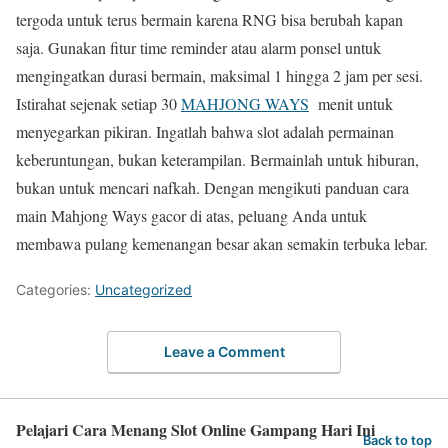
tergoda untuk terus bermain karena RNG bisa berubah kapan
saja. Gunakan fitur time reminder atau alarm ponsel untuk
mengingatkan durasi bermain, maksimal 1 hingga 2 jam per sesi.
Istirahat sejenak setiap 30
MAHJONG WAYS
menit untuk
menyegarkan pikiran. Ingatlah bahwa slot adalah permainan
keberuntungan, bukan keterampilan. Bermainlah untuk hiburan,
bukan untuk mencari nafkah. Dengan mengikuti panduan cara
main Mahjong Ways gacor di atas, peluang Anda untuk
membawa pulang kemenangan besar akan semakin terbuka lebar.
Categories:
Uncategorized
Leave a Comment
Pelajari Cara Menang Slot Online Gampang Hari Ini
Back to top